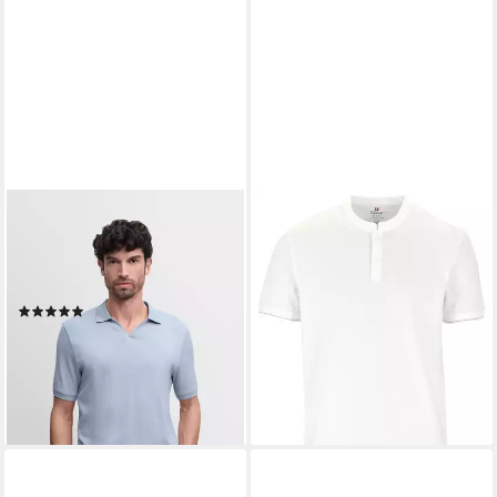
CINQUE
CINQUE
Poloshirt CIBOLL Polokragen,
Poloshirt
69,99 €
offene Knopfleiste, Relaxed
lieferbar - in 4-5 Werktagen bei dir
Fit
(1)
ab 47,72 €
UVP
79,99 €
-40%
lieferbar - in 1-2 Werktagen bei dir