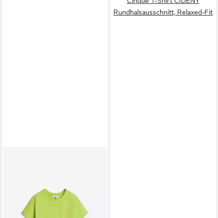
Cinque T-Shirt CIDENY
Rundhalsausschnitt, Relaxed-Fit
CINQUE
T-Shirt
66,49 €
lieferbar - in 4-5 Werktagen bei dir