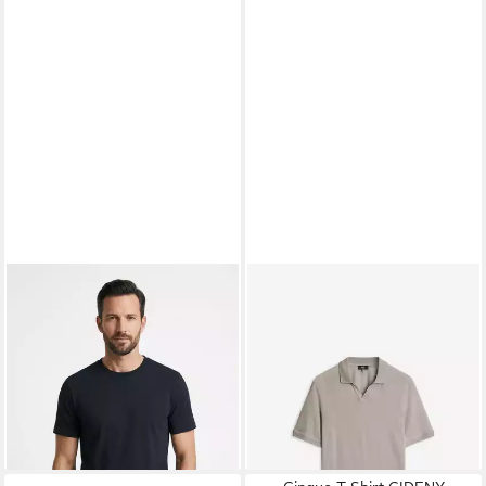
CINQUE
CINQUE
T-Shirt CIDEN aus Baumwolle,
Poloshirt CIBOLL
63,99 €
Rundhals
79,99 €
26,49 €
UVP
39,99 €
-20%
lieferbar - in 4-5 Werktagen bei dir
-34%
lieferbar - in 1-2 Werktagen bei dir