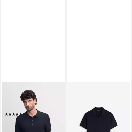
CINQUE
CINQUE
Kurzarmpullover CIFLAV mit
Poloshirt
129,99 €
Polokragen und Knopfleiste,
lieferbar - in 4-5 Werktagen bei dir
Regular Fit
(1)
99,99 €
lieferbar - in 3-4 Werktagen bei dir