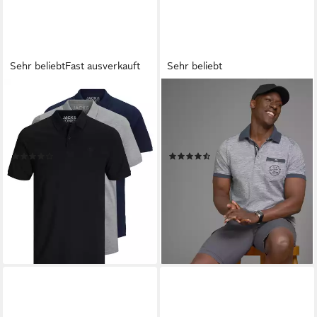
Sehr beliebt
Fast ausverkauft
Sehr beliebt
JACK & JONES
MAN'S WORLD
Poloshirt Basic (3-tlg., 3er
Poloshirt Kurzarm, Regular
Pack) slimfit / figurbetont
Fit, melierte Struktur,
geschnitten
Rundhalsausschnitt
(195)
(910)
59,95 €
ab 16,99 €
UVP
19,99 €
lieferbar - in 3-4 Werktagen bei dir
-15%
+11
lieferbar - in 1-2 Werktagen bei dir