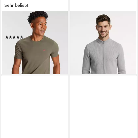
Sehr beliebt
LEVI'S®
CINQUE
T-Shirt ORIGINAL HM TEE
Strickjacke CINUPIO mit
mit Logo Print
Strickbündchen
(1389)
ab 99,98 €
UVP
169,99 €
ab 18,99 €
UVP
24,95 €
-41%
-24%
lieferbar - in 1-2 Werktagen bei dir
lieferbar - in 1-2 Werktagen bei dir
+25