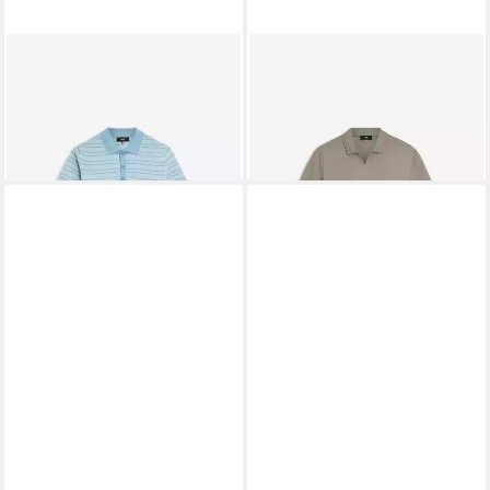
CINQUE
CINQUE
Poloshirt
T-Shirt
87,99 €
60,99 €
129,99 €
79,99 €
-32%
-24%
lieferbar - in 3-4 Werktagen bei dir
lieferbar - in 3-4 Werktagen bei dir