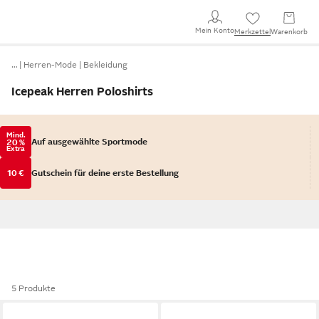
Mein Konto
Merkzettel
Warenkorb
…
Herren-Mode
Bekleidung
Icepeak Herren Poloshirts
Mind.
Auf ausgewählte Sportmode
20 %
Extra
10 €
Gutschein für deine erste Bestellung
5 Produkte