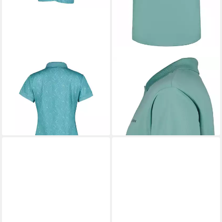
ICEPEAK
Poloshirt Brooklet
ICE
Poloshirt ICEPEAK
mit Knopfleiste
BELLMONT ANTIKGRUEN
21,99 €
ab 24,99 €
UVP
29,99 €
-27%