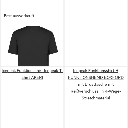
Fast ausverkauft
ICEPEAK
Funktionsshirt
BERNE mit O-Ausschnitt,
16,99 €
schnell trocknend, normale
UVP
19,99 €
Passform
-15%
Icepeak Funktionsshirt Icepeak T-
Icepeak Funktionsshirt H
shirt AKERI
FUNKTIONSHEMD BOXFORD
mit Brusttasche mit
Reißverschluss, in 4-Wege-
Stretchmaterial