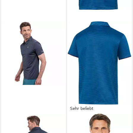
Sehr beliebt
SCHÖFFEL
Poloshirt CIRC
REUSCH
Funktionsshirt
Polo Shirt Tauron M mit
ultraleicht und mit