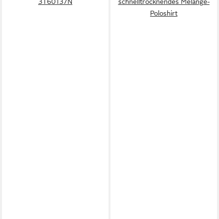
3T60137N
schnelltrocknendes Melange-
Poloshirt