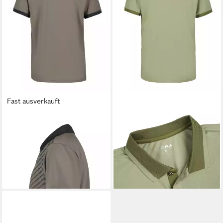
Fast ausverkauft
ICEPEAK
Poloshirt Icepeak
ICEPEAK
Poloshirt Icepeak
Polo shirt Bronson
Polo shirt Bexley
ab 26,99 €
ab 22,99 €
UVP
29,99 €
-10%