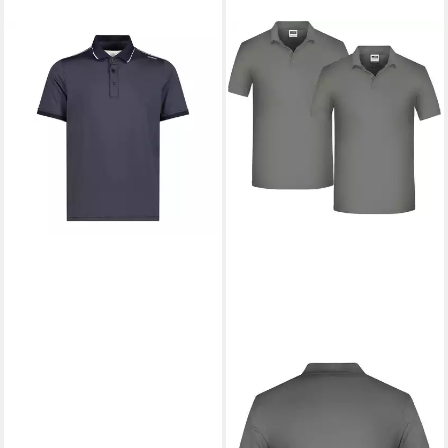
CMP
Poloshirt CMP Herren
Poloshirt Man Polo 32T5247
ab 28,02 €
UVP
39,95 €
-30%
+2