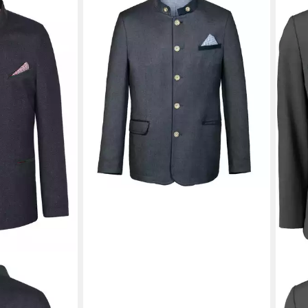
WEIS
Baukastensakko Inzell F
(377042/202124)
ab 159,95 €
WEI
Jank
ab 1