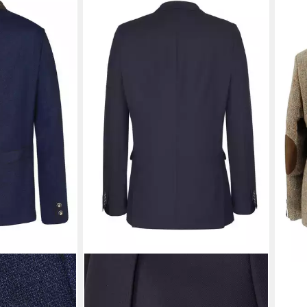
WEI
Sakk
ab 4
-10%
rachtenjanker
WEIS
Sakko Luigi 3715-04-25
139,95 €
m auch in