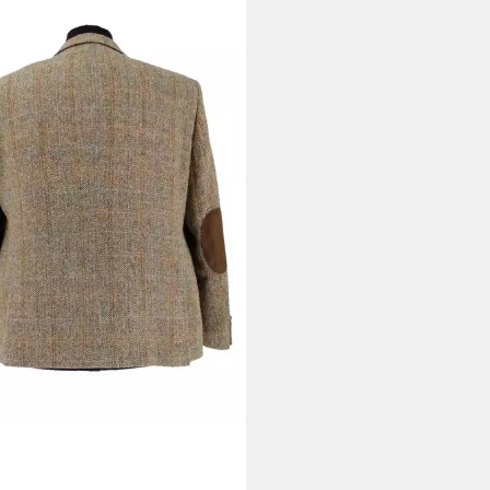
S
Sakko Marco Harris Tweed
o geige Beige
13,96 €
UVP
459,95 €