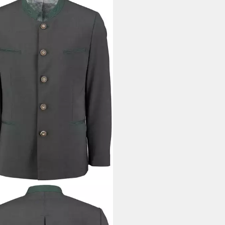
S
Janker GEBR. WEIS Baukasten
er Rottach anthrazit
99,95 €