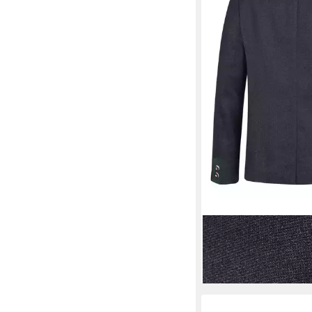
WEIS
Baukastensakko 
(377007/182005)
ab 149,95 €