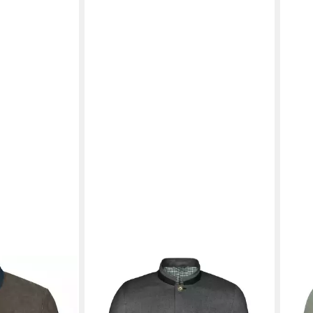
WEIS
Baukastensakko Füssen D
(377050/202124)
ab 159,95 €