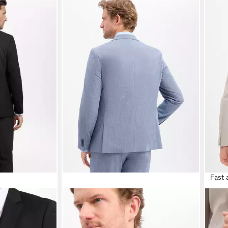
Fast 
FINSHLEY & HARDING
FINS
Anzugsakko Steven
Anzu
143,99 €
143,
UVP
179,99 €