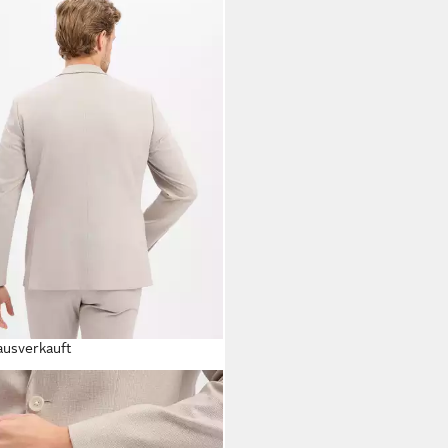
ausverkauft
HLEY & HARDING
gsakko
99 €
UVP
179,99 €