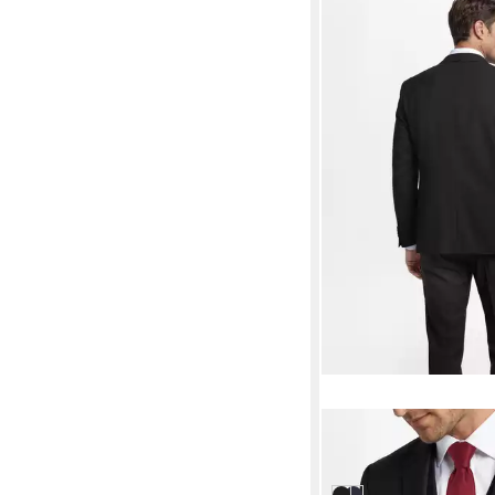
FINSHLEY & HARDING
Anzugsakko
179,99 €