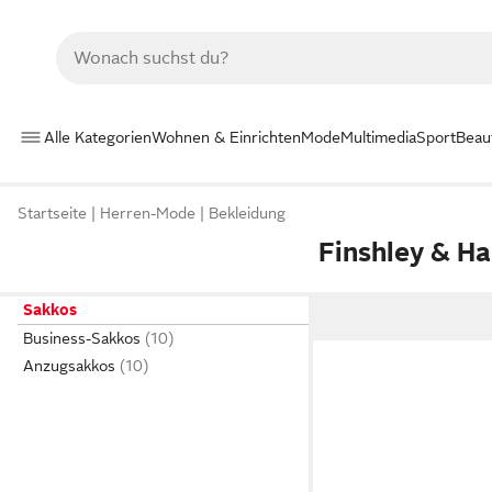
Alle Kategorien
Wohnen & Einrichten
Mode
Multimedia
Sport
Beau
Startseite
Herren-Mode
Bekleidung
Finshley & H
Sakkos
Business-Sakkos
Anzugsakkos