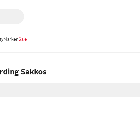
ty
Marken
Sale
arding Sakkos