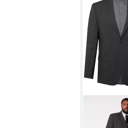
MEN PLUS
Sakko Sak
Baukasten Porto
129,99 €