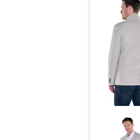
ENGBERS
Sakko Herre
Sakko, Beige
118,99 €
169,99 €