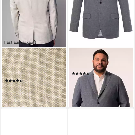
Fast ausverkauft
NEXT
MEN PLUS
Leinensakko Strukturiertes
Sakko Leinenmix-Sakko
Sakko aus Leinengemisch (1-
Reverskragen
(6)
tlg)
104,99 €
149,99 €
(6)
63,00 €
UVP
126,00 €
-30%
lieferbar - in 2-3 Werktagen bei dir
-50%
lieferbar - in 2-3 Werktagen bei dir