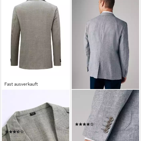
Fast ausverkauft
ALLTHEMEN
NEXT
Leinensakko mit
Leinensakko Strukturiertes
Reverskragen Herren
Sakko aus Leinen und
Anzugsakko aus gemustertem
Baumwolle (1-tlg)
(1)
Lein-Mix
63,00 €
UVP
126,00 €
(2)
69,99 €
UVP
88,99 €
-50%