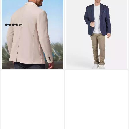
Pikee-Qualität lässiges
Herringbone
79,00 €
Stretchsakko mit dezentem
UVP
159,99 €
Muster
-51%
(37)
lieferbar - in 2-3 Werktagen bei dir
ab 79,99 €
89,99 €
-11%
lieferbar - in 1-2 Werktagen bei dir