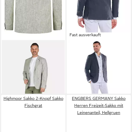
Fast ausverkauft
CALAMAR
EMILIO ADANI
Sakko Sakko Leinen Stripe
Sakko Herren Sakko aus
89,00 €
UVP
179,99 €
Leinenmischqualität,
-51%
Schwarzbraun
lieferbar - in 2-3 Werktagen bei dir
111,99 €
159,99 €
-30%
lieferbar - in 2-3 Werktagen bei dir
Highmoor Sakko 2-Knopf Sakko
ENGBERS GERMANY Sakko
Fischgrat
Herren Freizeit-Sakko mit
Leinenanteil, Hellgruen