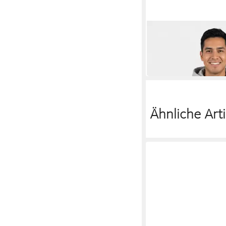
KAPPA
Hoodie Hoody Gramys
36,99 €
UVP
99,00 €
-63%
Ähnliche Arti