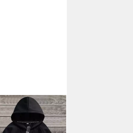
ie Herren Kapuzenpullover Basic
ver Uni Hoodie mit Kapuze
6,90 €
UVP
39,90 €