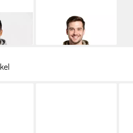
KAPPA
Hoodie Kappa Logo Airiti
29,90 €
UVP
50,00 €
-40%
kel