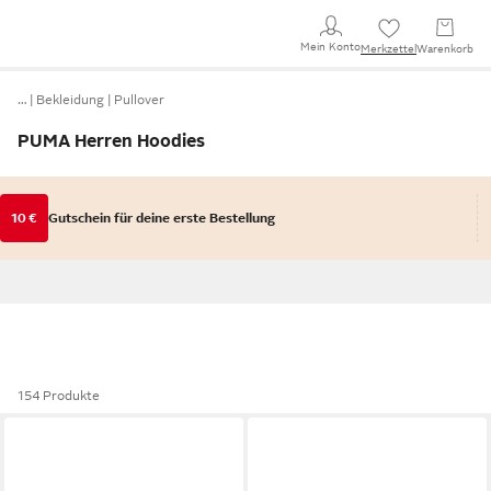
Mein Konto
Merkzettel
Warenkorb
…
Bekleidung
Pullover
PUMA Herren Hoodies
10 €
Gutschein für deine erste Bestellung
154 Produkte