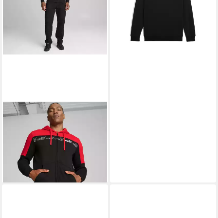
Kängurutasche
PUMA
Hoodie Around the
Block Kapuzenjacke Herren
59,95 €