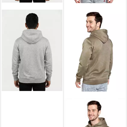
KAPPA
Hoodie Hoody Gramys
36,99 €
UVP
99,00 €
-63%
KAPPA
Hoodie Kappa Logo
Airiti
29,90 €
UVP
50,00 €
-40%