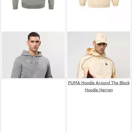
KAPPA
Strickpullover Kappa
KAPPA
Rundhalspullover
Sweater KMLogo Cuneo
Kappa Pullover KMBanda
31,99 €
83,99 €
UVP
54,99 €
UVP
159,99 €
-42%
-48%
PUMA Hoodie Around The Block
Hoodie Herren