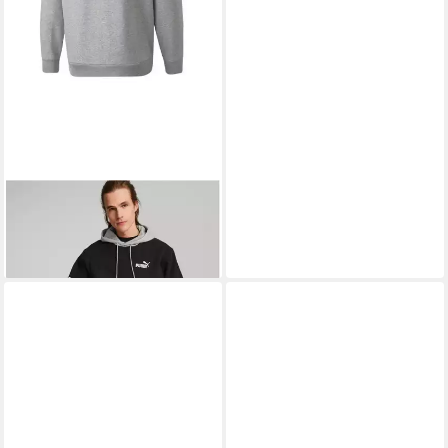
PUMA
2-in-1-Pullover Hoodie
Pullover Colorblock
59,95 €