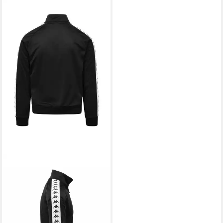
KAPPA
Rundhalspullover
Kappa Pullover KMBanda
52,99 €
UVP
79,99 €
-34%