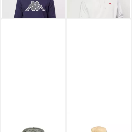
-68%
-45%