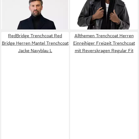
Allessandro eleganter
Herren Kunst-Leder
249,00 €
159,90 €
Kurzmantel mit Reverskragen
Trenchcoat Peacoat Caban
und Knopfleiste
Stutzer
RedBridge Trenchcoat Red
Allthemen Trenchcoat Herren
Bridge Herren Mantel Trenchcoat
Einreihiger Freizeit Trenchcoat
Jacke Navyblau L
mit Reverskragen Regular Fit