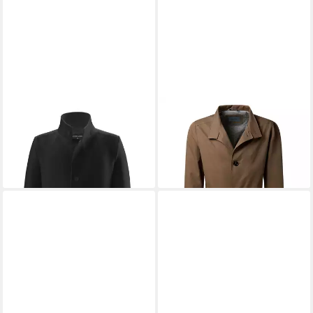
STRELLSON
Kurzmantel
PIERRE CARDIN
Kurzmantel
Finchley 2.0
mit Knopfleiste
ab 299,95 €
ab 196,99 €