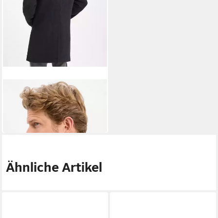
DIGEL
Wollmantel Delray
279,99 €
UVP
349,99 €
-20%
Ähnliche Artikel