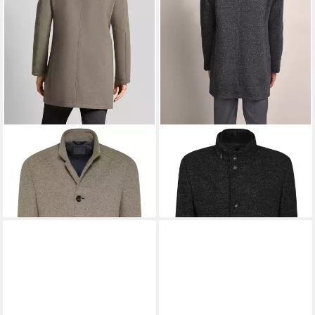
BUGATTI
BUGATTI
Wollmantel im klassischen
Kurzmantel mit
Design
Stretchfunktion
219,99 €
ab 239,99 €
UVP
279,99 €
UVP
299,99 €
-21%
-20%