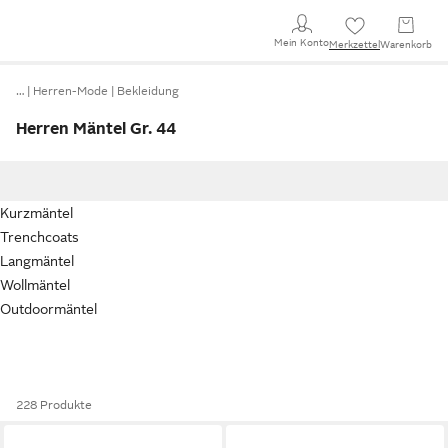
Mein Konto
Merkzettel
Warenkorb
…
Herren-Mode
Bekleidung
Herren Mäntel Gr. 44
Kurzmäntel
Trenchcoats
Langmäntel
Wollmäntel
Outdoormäntel
228 Produkte