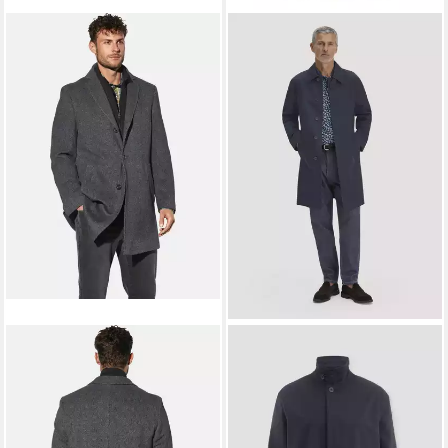
BABISTA
HESSNATUR
Wollmantel UMARIO mit
Wintermantel aus reiner Bio-
Seiten- und Innentaschen
Baumwolle (1-tlg)
ab 204,00 €
205,99 €
UVP
405,99 €
-49%