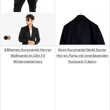
REDBRIDGE
WOOLRICH
Kurzmantel in elegantem
Kurzmantel Woolrich Herren
Design
Mantel, WOOLRICH LIGHT
109,90 €
330,00 €
MELTON PEACOAT Kurze
UVP
440,00 €
Mantel. Kurz
schwarz
braun
-25%
Allthemen Kurzmantel Herren
khujo Kurzmantel Nedd Kurzer
Wollmantel im Slim Fit
Herren Parka mit innenliegenden
Wintermantel kurz
Rucksack-Trägern