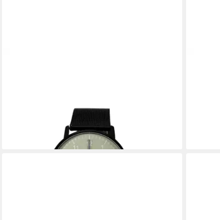
GIGANDET
GIGAND
Quarzuhr Herrenuhr, Armbanduhr, Businessuhr,
Quarzuh
42mm, MINIMALISM G26-009, Mineralglas,
42mm, M
Datumsanzeige, Edelstahlband, Flach, 3bar/30m
Datumsa
wasserdicht
wasserd
89,00 €
89,00 €
149,00 €
-40%
-40%
lieferbar - in 2-3 Werktagen bei dir
lieferbar