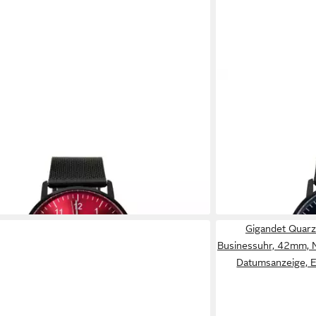
ET
GIGANDET
r Herrenuhr, Armbanduhr, Businessuhr,
Quarzuhr Herrenuhr
INIMALISM G26-011, Mineralglas,
42mm, MINIMALISM 
nzeige, Edelstahlband, Flach, 3bar/30m
Datumsanzeige, Ede
icht
wasserdicht
89,00 €
149,00 €
149,00 €
-40%
 - in 2-3 Werktagen bei dir
lieferbar - in 2-3 Werk
Gigandet Quarz
Businessuhr, 42mm, 
Datumsanzeige, E