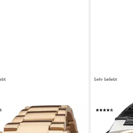
ebt
Sehr beliebt
MANI
YVES CAMANI
r ESCAUT, Datumsanzeige, separater
Quarzuhr QUENTIN,
, kratzfestes Mineralglas, 5 ATM
Datum, 5 ATM
(83)
(110)
€
179,00 €
649,00 €
419,00 €
-57%
 - in 8-10 Werktagen bei dir
lieferbar - in 8-10 Wer