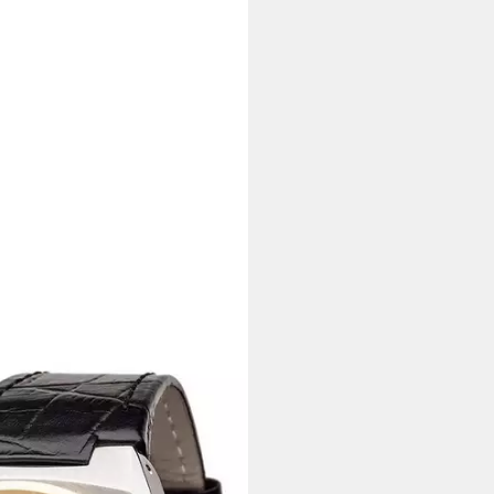
 Stoppuhr, separater Sekunde,
ktagen bei dir