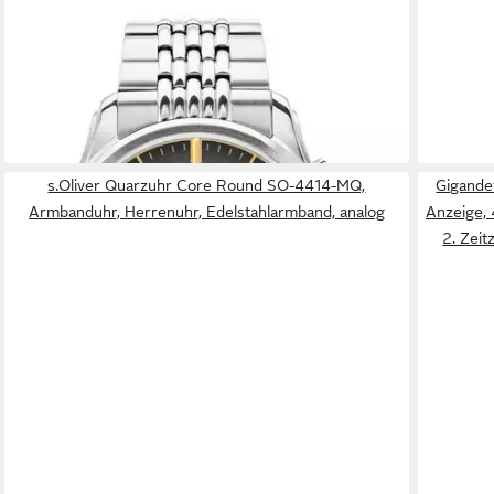
Armbanduhr, Damenuhr, Herrenuhr,
42mm, M
Edelstahlarmband, analog
Datumsa
179,00 €
wasserd
lieferbar in 6 Wochen
89,00 €
-40%
lieferbar
s.Oliver Quarzuhr Core Round SO-4414-MQ,
Gigande
Armbanduhr, Herrenuhr, Edelstahlarmband, analog
Anzeige,
2. Zei