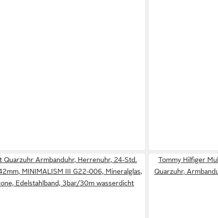
t Quarzuhr Armbanduhr, Herrenuhr, 24-Std.
Tommy Hilfiger Mu
42mm, MINIMALISM III G22-006, Mineralglas,
Quarzuhr, Armbandu
tzone, Edelstahlband, 3bar/30m wasserdicht