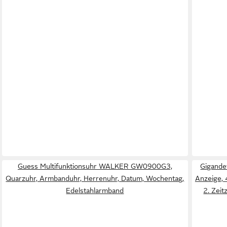
Guess Multifunktionsuhr WALKER GW0900G3,
Gigande
Quarzuhr, Armbanduhr, Herrenuhr, Datum, Wochentag,
Anzeige, 
Edelstahlarmband
2. Zei