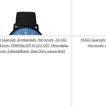
INIMALISM G26-012, Mineralglas,
nzeige, Edelstahlband, Flach, 3bar/30m
icht
149,00 €
 - in 2-3 Werktagen bei dir
t Quarzuhr Armbanduhr, Herrenuhr, 24-Std.
HUGO Quarzuhr 
 42mm, MINIMALISM III G22-007, Mineralglas,
Herrenuhr, 
tzone, Edelstahlband, 3bar/30m wasserdicht