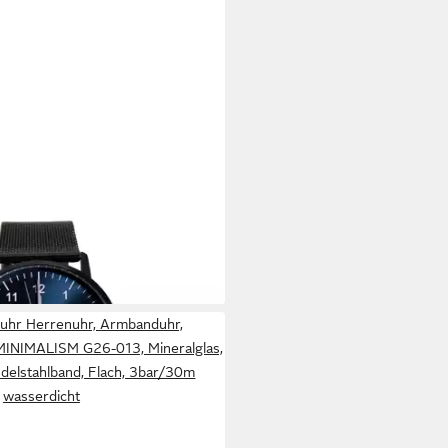
, Armbanduhr, Businessuhr,
G26-010, Mineralglas,
lstahlband, Flach, 3bar/30m
tagen bei dir
uhr Herrenuhr, Armbanduhr,
MINIMALISM G26-013, Mineralglas,
delstahlband, Flach, 3bar/30m
wasserdicht