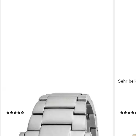
Sehr beli
YVES CAMANI
YVES CA
Quarzuhr ESCAUT, Datumsanzeige, separater
Quarzuh
Sekunde, kratzfestes Mineralglas, 5 ATM
Sekunde
(16)
189,00 €
199,00 
679,00 €
-72%
-69%
lieferbar - in 8-10 Werktagen bei dir
lieferbar