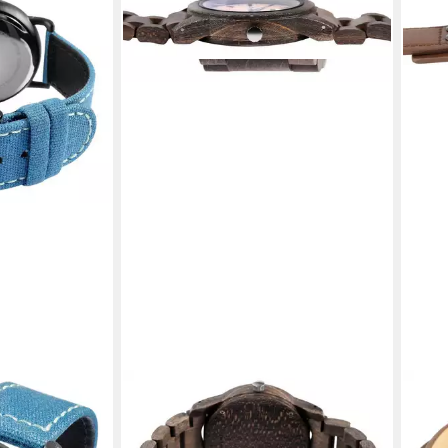
RAPTOR
RAP
mband,
Quarzuhr Elementary, silberfarbig,
Quar
59,9
M
Mineralglas