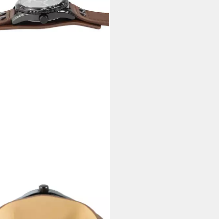
TOR
zuhr Gabin, Datumsanzeige
5 €