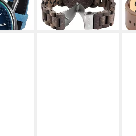
liefe
(1)
79,95 €
en bei dir
lieferbar - in 2-3 Werktagen bei dir