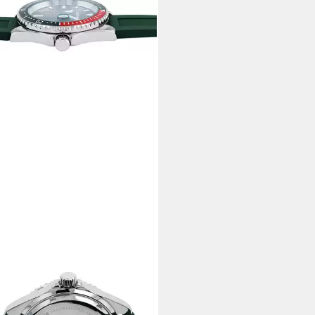
TOR
zuhr Flex, Silikonband, D:43 mm
5 €