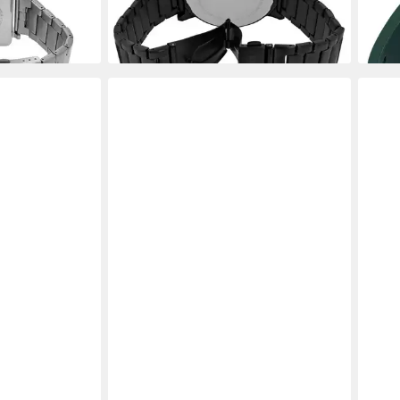
en bei dir
lieferbar - in 2-3 Werktagen bei dir
liefe