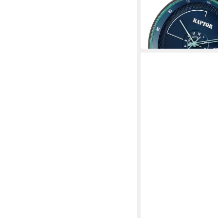
49,95 €
lieferbar - in 3-4 Werktag