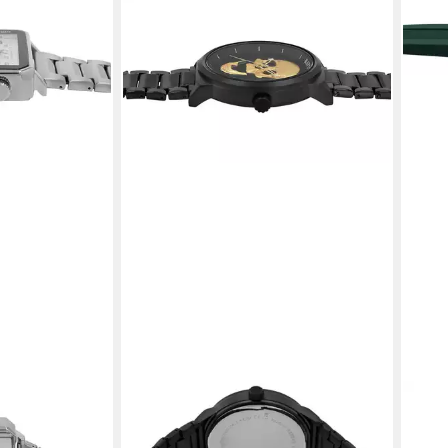
RAPTOR
RAP
umsanzeige
Quarzuhr Jano, 3 ATM
Quar
49,95 €
59,9