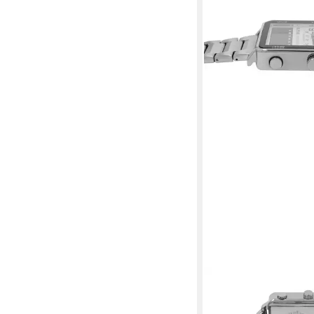
RAPTOR
Quarzuhr Fabius, Dat
59,95 €