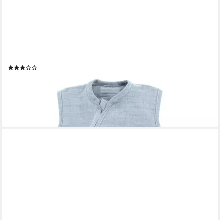
ALVI®
Babyschlafsack Sommertraum Mull (1 tlg., Sommertraum Mull),
TOG Wert: 0.5
(1)
ab 25,89 €
UVP
36,99 €
-30%
lieferbar - in 3-4 Werktagen bei dir