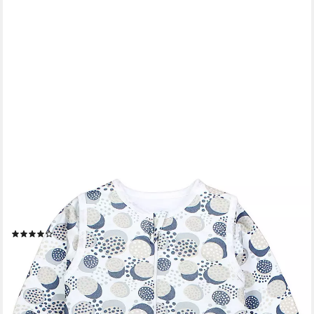
TUPTAM
Babyschlafsack 2.5 TOG Schlafsack BIO-Baumwolle mit Beinen
und Ärmeln Herbst Winter
(12)
ab 27,95 €
UVP
41,95 €
-33%
lieferbar - in 2-3 Werktagen bei dir
+6