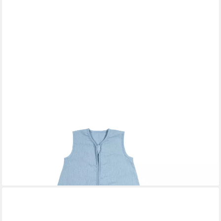
MEYCO BABY
Babyschlafsack Jeans Blue (Baumwolle, Leinen, 1 tlg), 104cm
50,95 €
lieferbar - in 4-5 Werktagen bei dir