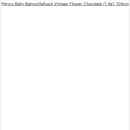
Meyco Baby Babyschlafsack Vintage Flower Chocolate (1 tlg), 104cm