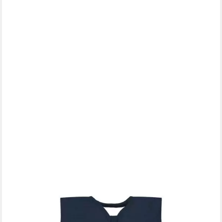
ALVI®
Babyschlafsack 4-Season Mull-Schlafsack (1 tlg., 4-Season Mull-
Schlafsack), TOG Wert: 2.0
ab 41,99 €
UVP
55,99 €
-25%
lieferbar - in 3-4 Werktagen bei dir