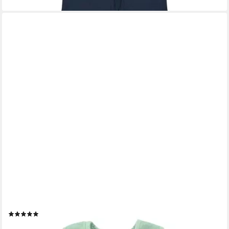
ALVI®
Babyschlafsack Mull-Schlafsack (1 tlg., Mull-Schlafsack), TOG
Wert: 0.5
(2)
ab 22,19 €
UVP
36,99 €