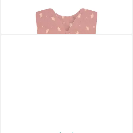
ab 35,99 €
UVP
59,99 €
-40%
lieferbar - in 3-4 Werktagen bei dir
+7
SCHLUMMERSACK