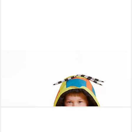
WEEDO
Kinderschlafsack WOODY Bird, Hält warm bei einer Temperatur
von 0-18 Grad
92,00 €
UVP
149,00 €
-38%
lieferbar - in 3-4 Werktagen bei dir