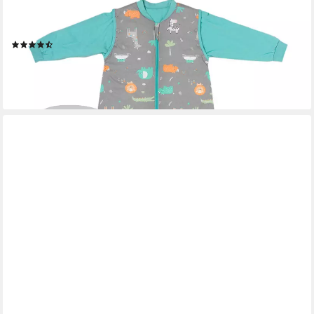
Kinderschlafsack Schlafsack mit Füßen und umklappbaren
Bündchen, 2.5 Tog OEKO-TEX
(17)
ab 59,90 €
lieferbar - in 2-3 Werktagen bei dir
+8