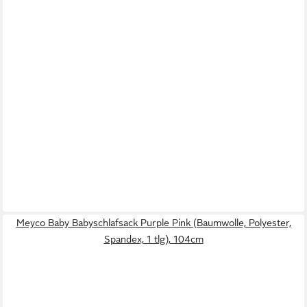
Meyco Baby Babyschlafsack Purple Pink (Baumwolle, Polyester,
Spandex, 1 tlg), 104cm