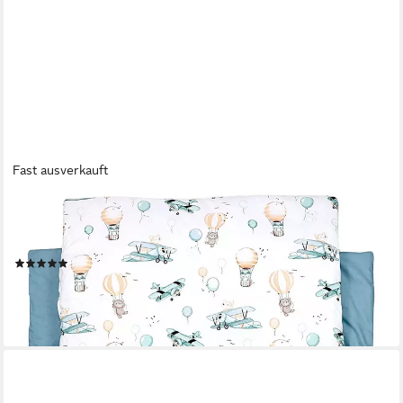
Fast ausverkauft
TUPTAM
Deckenschlafsack TupTam Kindergarten Schlafsack mit Kissen
und Beutel für unterwegs
(2)
36,99 €
lieferbar - in 2-3 Werktagen bei dir