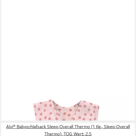
ALVI®
Babyschlafsack Sleep-Overall Light Bio-Baumwolle (1 tlg., Sleep-
Overall Light Bio-Baumwolle), TOG Wert: 0.5
ab 52,49 €
UVP
69,99 €
-25%
lieferbar - in 3-4 Werktagen bei dir
Alvi® Babyschlafsack Sleep-Overall Thermo (1 tlg., Sleep-Overall
Thermo), TOG Wert: 2.5