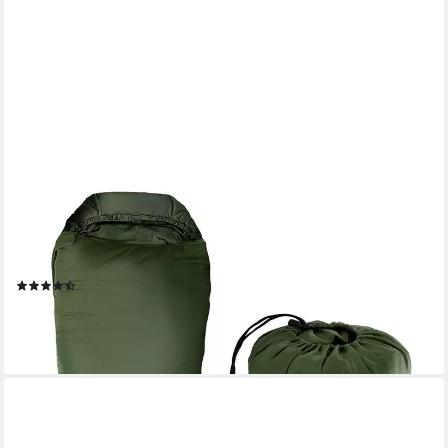
GOODS+GADGETS
Schlafsack Thermo-Mumienschlafsack 3-Jahreszeiten–Kompakt,
Atmungsaktiv, Outdoor (3-fach Isolierung), 3-Jahreszeiten
Mumien Schlafsack
(4)
39,95 €
UVP
89,95 €
-56%
lieferbar - in 2-3 Werktagen bei dir