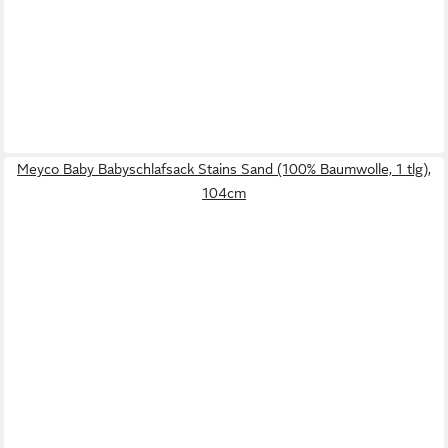
Meyco Baby Babyschlafsack Stains Sand (100% Baumwolle, 1 tlg),
104cm