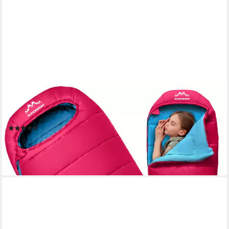
ALPENWERT
Kinderschlafsack Ultraleicht 130-170cm – Outdoor,
wasserabweisend & kompakt, mitwachsend
(2)
59,99 €
lieferbar - in 3-4 Werktagen bei dir