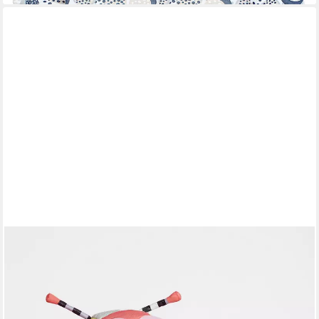
WEEDO
Kinderschlafsack HOLLY, Hält warm bei einer Temperatur von 0-
18 Grad
92,00 €
UVP
149,00 €
-38%