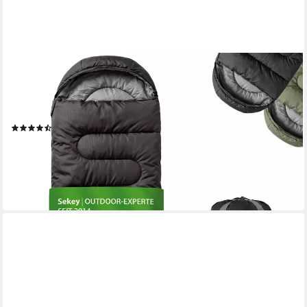
SEKEY
Deckenschlafsack 3 Jahreszeiten Schlafsack 220x80 cm 10–
20°C Deckenform mit Kapuze, 2-in-1 Schlafsack & Decke –
Atmungsaktiv, wasserabweisend
(2)
39,99 €
UVP
89,99 €
-56%
lieferbar - in 3-4 Werktagen bei dir