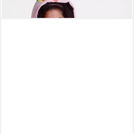
lieferbar - in 3-4 Werktagen bei dir
ALVI®
Babyschlafsack Sleep-Overall Light (1 tlg., Sleep-Overall Light),
TOG Wert:0,5