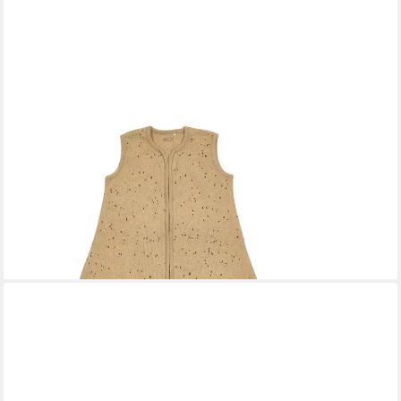
MEYCO BABY
Babyschlafsack Mini spot Toffee Melange (95% Baumwolle / 5%
Elastan, 1 tlg), 104cm
30,05 €
UVP
43,95 €
-32%
lieferbar - in 4-5 Werktagen bei dir