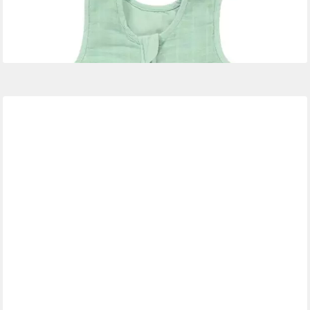
-40%
lieferbar - in 3-4 Werktagen bei dir
+4