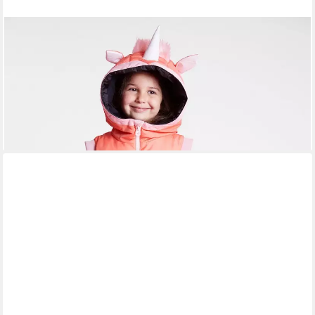
WEEDO
Kinderschlafsack UNIDO Einhorn, Hält warm bei einer
Temperatur von 0-18 Grad
98,00 €
UVP
159,00 €
-38%
lieferbar - in 3-4 Werktagen bei dir