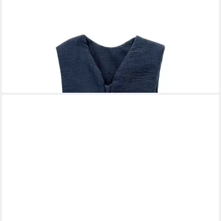
ALVI®
Babyschlafsack 4-Season Sleep-Overall Mull (1 tlg., 4-Season
Sleep-Overall Mull), TOG Wert: 2.0
ab 51,19 €
UVP
63,99 €
-20%
lieferbar - in 3-4 Werktagen bei dir