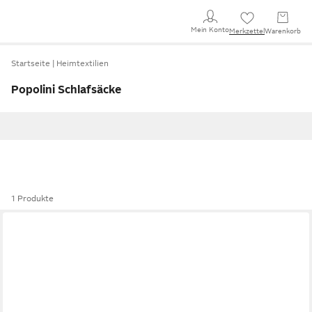
Mein Konto
Merkzettel
Warenkorb
Startseite
Heimtextilien
Popolini Schlafsäcke
1 Produkte