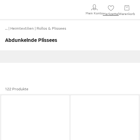
Mein Konto
Merkzettel
Warenkorb
…
Heimtextilien
Rollos & Plissees
Abdunkelnde Plissees
122 Produkte