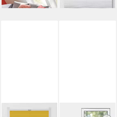
SUNLINES
DECO-RAUM
Dachfensterplissee Young
Plissee Thermo Basic,