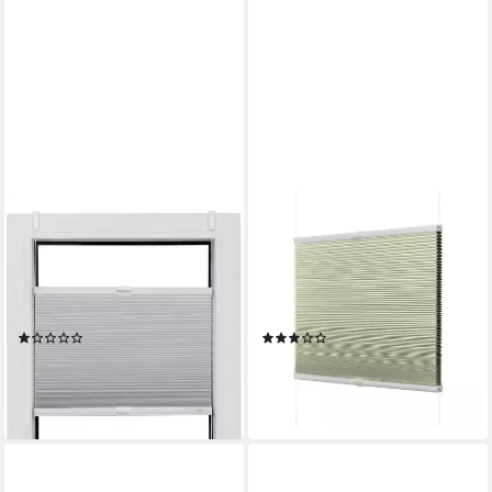
SUNLINES
VENTANARA
Wabenplissee Budget Wabe
Plissee Plissee ohne Bohren
Verdunklung, abdunkelnd,
Wabenplissee Faltrollo inkl.
ohne Bohren, verspannt,
Premium Klebeträger,
Klemmfix, Klemmfix, glatt
abdunkelnd
(1)
(4)
ab 49,99 €
ab 34,99 €
lieferbar - in 6-8 Werktagen bei dir
lieferbar - in 2-3 Werktagen bei dir