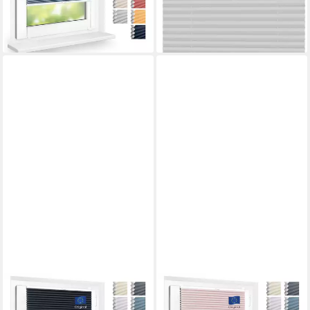
modernes Fensterplissee
lieferbar - in 3-4 Werktagen bei dir
lieferbar in 3 Wochen
+2
DOMDECO
DOMDECO
Wabenplissee Thermo Plissee
Wabenplissee Thermo Plissee