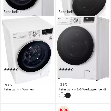
Sehr beliebt
Sehr beliebt
LG
LG
Waschtrockner
Waschtrockner Serie 7
V7WD107H2E
W4WR70X61
10,5 kg
Kapazität Waschen
10 kg
Kapazität Waschen
7 kg
Kapazität Trocknen
6 kg
Kapazität Trocknen
71 dB(A)
Betriebsgeräusch
71 dB(A)
Betriebsgeräusch
Wasch-Zyklus
Wasch-Zyklus
Produktdatenblatt
Produktdatenblatt
Wasch-Trocken-Zyklus
Wasch-Trocken-Zyklus
Produktdatenblatt
Produktdatenblatt
(184)
(293)
679,00 €
669,00 €
UVP
1.999,00 €
UVP
1.099,00 €
19,71 €
mtl. in 48 Raten
19,42 €
mtl. in 48 Raten
-66%
-39%
lieferbar in 4 Wochen
lieferbar - in 2-3 Werktagen bei dir