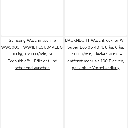
Samsung Waschmaschine
BAUKNECHT Waschtrockner WT
WW5000F WW1EFG5U34AEEG,
Super Eco 86 43 N, 8 kg, 6 kg,
10 kg, 1350 U/min, AI
1400 U/min, Flecken 40°C –
Ecobubbleᵀᴹ - Effizient und
entfernt mehr als 100 Flecken,
schonend waschen
ganz ohne Vorbehandlung