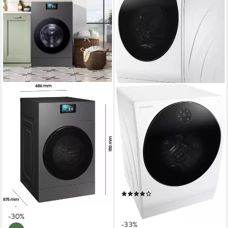
SAMSUNG
LG
Waschtrockner WD8000DK
Waschtrockner LG
WD18DB8995BZT2
SIGNATURE LSWD100X
18 kg
Kapazität Waschen
12 kg
Kapazität Waschen
11 kg
Kapazität Trocknen
7 kg
Kapazität Trocknen
72 dB(A)
Betriebsgeräusch
72 dB(A)
Betriebsgeräusch
Wasch-Zyklus
Wasch-Zyklus
Produktdatenblatt
Produktdatenblatt
Wasch-Trocken-Zyklus
Wasch-Trocken-Zyklus
Produktdatenblatt
Produktdatenblatt
(19)
2.799,00 €
UVP
3.999,00 €
1.469,00 €
UVP
2.199,00 €
81,26 €
mtl. in 48 Raten
42,65 €
mtl. in 48 Raten
-30%
-33%