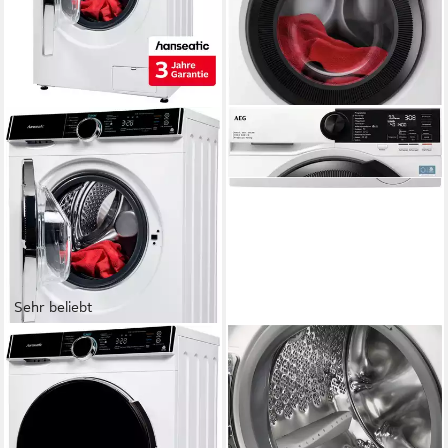
Sehr beliebt
HANSEATIC
AEG
Waschtrockner HWDK86AD
Waschtrockner 7000
ProSteam® LWR7F65605
8 kg
Kapazität Waschen
6 kg
Kapazität Trocknen
10 kg
Kapazität Waschen
72 dB(A)
Betriebsgeräusch
6 kg
Kapazität Trocknen