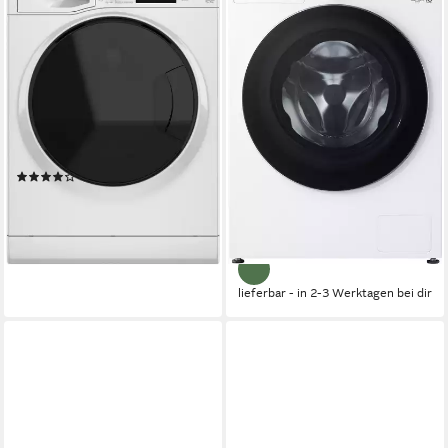
Waschtrockner WT Super
Waschtrockner X-Serie
Eco 96S 41 N
HPWD096C
9 kg
Kapazität Waschen
9 kg
Kapazität Waschen
6 kg
Kapazität Trocknen
6 kg
Kapazität Trocknen
75 dB(A)
Betriebsgeräusch
70 dB(A)
Betriebsgeräusch
Wasch-Zyklus
Wasch-Zyklus
Produktdatenblatt
Produktdatenblatt
Wasch-Trocken-Zyklus
Wasch-Trocken-Zyklus
Produktdatenblatt
Produktdatenblatt
(554)
1.179,00 €
UVP
1.799,00 €
499,00 €
UVP
1.099,00 €
nur bis Dienstag
17,90 €
mtl. in 36 Raten
34,23 €
mtl. in 48 Raten
-55%
-34%
lieferbar - in 2-3 Werktagen bei dir
lieferbar - in 2-3 Werktagen bei dir