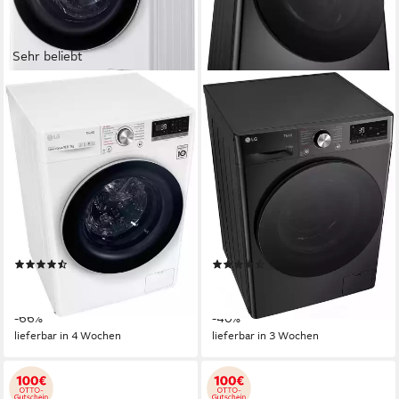
Sehr beliebt
LG
LG
Waschtrockner
Waschtrockner Serie 7
V7WD107H2E
W4WR70E6YB
10,5 kg
Kapazität Waschen
11 kg
Kapazität Waschen
7 kg
Kapazität Trocknen
6 kg
Kapazität Trocknen
71 dB(A)
Betriebsgeräusch
71 dB(A)
Betriebsgeräusch
Wasch-Zyklus
Wasch-Zyklus
Produktdatenblatt
Produktdatenblatt
Wasch-Trocken-Zyklus
Wasch-Trocken-Zyklus
Produktdatenblatt
Produktdatenblatt
(184)
(93)
679,00 €
779,00 €
UVP
1.999,00 €
UVP
1.299,00 €
19,71 €
mtl. in 48 Raten
22,62 €
mtl. in 48 Raten
-66%
-40%
lieferbar in 4 Wochen
lieferbar in 3 Wochen