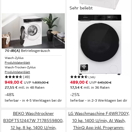
Sehr beliebt
SIEMENS
GORENJE
Waschtrockner iQ700
Waschtrockner
WN54C2070
WD2PA964ADW/DE
9 kg
Kapazität Waschen
9 kg
Kapazität Waschen
6 kg
Kapazität Trocknen
6 kg
Kapazität Trocknen
70 dB(A)
Betriebsgeräusch
72 dB(A)
Betriebsgeräusch
Wasch-Zyklus
Wasch-Zyklus
Produktdatenblatt
Produktdatenblatt
Wasch-Trocken-Zyklus
Wasch-Trocken-Zyklus
Produktdatenblatt
Produktdatenblatt
(49)
(58)
949,00 €
489,00 €
UVP
1.839,00 €
UVP
649,00 €
27,55 €
mtl. in 48 Raten
17,54 €
mtl. in 36 Raten
-48%
-25%
lieferbar - in 4-5 Werktagen bei dir
lieferbar - in 2-3 Werktagen bei dir
BEKO Waschtrockner
LG Waschmaschine F4WR700Y,
B3DFT512447W 7178559800,
10 kg, 1400 U/min, AI Wash,
12 kg, 8 kg, 1400 U/min,
ThinQ App inkl. Programm-