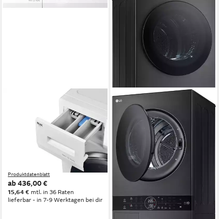
PKM
LG
Waschtrockner WT10+7
Waschtrockner WT1210BBF
10 kg
Kapazität Waschen
12 kg
Kapazität Waschen
10 kg
Kapazität Trocknen
10 kg
Kapazität Trocknen
76 dB(A)
Betriebsgeräusch
72 dB(A)
Betriebsgeräusch
Wasch-Zyklus
Wasch-Zyklus
Produktdatenblatt
Produktdatenblatt
Wasch-Trocken-Zyklus
Wasch-Trocken-Zyklus
Produktdatenblatt
Produktdatenblatt
ab 436,00 €
1.899,00 €
UVP
2.899,00 €
15,64 €
mtl. in 36 Raten
55,13 €
mtl. in 48 Raten
lieferbar - in 7-9 Werktagen bei dir
-34%