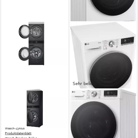
Sehr beliebt
LG
LG
Waschtrockner WT1210BBF
Waschtrockner Serie 7
W4WR70X61
12 kg
Kapazität Waschen
10 kg
Kapazität Trocknen
10 kg
Kapazität Waschen
62 dB(A)
Betriebsgeräusch
6 kg
Kapazität Trocknen
71 dB(A)
Betriebsgeräusch
Wasch-Zyklus
Produktdatenblatt
Wasch-Zyklus