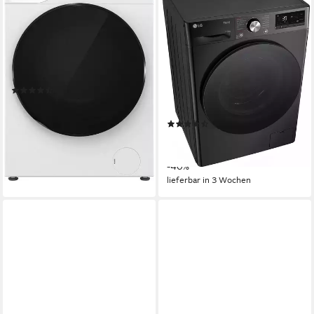
Waschmaschine WNHAI 14
Waschtrockner Serie 7
APS/DE
W4WR70E6YB
10 kg
Kapazität Waschen
11 kg
Kapazität Waschen
72 dB(A)
Betriebsgeräusch
6 kg
Kapazität Trocknen
1400 U/min
Schleuderdrehzahl
71 dB(A)
Betriebsgeräusch
Produktdatenblatt
Wasch-Zyklus
(149)
Produktdatenblatt
369,00 €
Wasch-Trocken-Zyklus
UVP
799,00 €
Produktdatenblatt
18,33 €
mtl. in 24 Raten
(93)
-54%
779,00 €
UVP
1.299,00 €
22,62 €
mtl. in 48 Raten
-40%
lieferbar - in 2-3 Werktagen bei dir
lieferbar in 3 Wochen