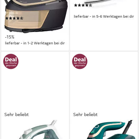
1800 ml
Wassertank
(271)
130 g/min
Dauerdampfmenge
Dampfmenge, SuperCeramic
120 s
Aufheizzeit
88,14 €
Bügelsohle, 35 Sek.
lieferbar - in 5-6 Werktagen bei dir
(152)
Aufheizzeit
239,00 €
UVP
279,99 €
21,83 €
mtl. in 12 Raten
-15%
lieferbar - in 1-2 Werktagen bei dir
Sehr beliebt
Sehr beliebt
TEFAL
PHILIPS
Dampfbügeleisen FV2C42
Dampfbügeleisen