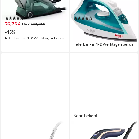
Bügeleisen und Dampfglätter,
Dampfstoß, 1800 W, 20
25 g/Min. Dampfmenge
g/Min. kontinuierlicher Dampf,
(22)
(117)
Antihaft-Bügelsohle,
76,75 €
19,99 €
UVP
139,99 €
UVP
54,99 €
weiß/türkis
nur diesen Monat
-45%
-64%
lieferbar - in 1-2 Werktagen bei dir
lieferbar - in 1-2 Werktagen bei dir
Sehr beliebt
PHILIPS
PHILIPS
Dampfbügeleisen
Dampfbügeleisen