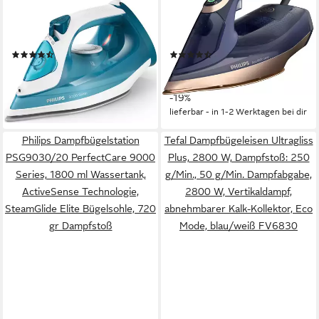
DST3011/20 3000 Series,
DST8050/20 8000 Series,
2100 W, Keramik Bügelsohle,
3000 W, SteamGlide Elite
mit 300 ml Wassertank und
Bügelsohle, mit 350 ml
(80)
(132)
140 g Dampfstoß
Wassertank und 260 g
60,10 €
129,00 €
UVP
159,99 €
Dampfstoß
leider ausverkauft
11,78 €
mtl. in 12 Raten
-19%
lieferbar - in 1-2 Werktagen bei dir
Philips Dampfbügelstation
Tefal Dampfbügeleisen Ultragliss
PSG9030/20 PerfectCare 9000
Plus, 2800 W, Dampfstoß: 250
Series, 1800 ml Wassertank,
g/Min., 50 g/Min. Dampfabgabe,
ActiveSense Technologie,
2800 W, Vertikaldampf,
SteamGlide Elite Bügelsohle, 720
abnehmbarer Kalk-Kollektor, Eco
gr Dampfstoß
Mode, blau/weiß FV6830