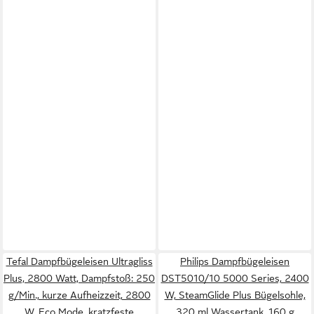
Tefal Dampfbügeleisen Ultragliss
Philips Dampfbügeleisen
Plus, 2800 Watt, Dampfstoß: 250
DST5010/10 5000 Series, 2400
g/Min., kurze Aufheizzeit, 2800
W, SteamGlide Plus Bügelsohle,
W, Eco Mode, kratzfeste
320 ml Wassertank, 160 g