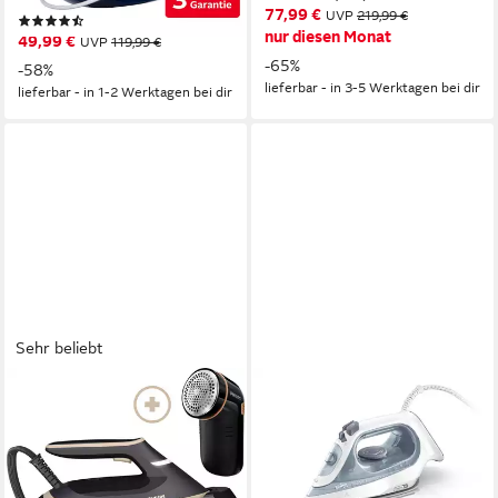
77,99 €
UVP
219,99 €
(195)
nur diesen Monat
49,99 €
UVP
119,99 €
-65%
-58%
lieferbar - in 3-5 Werktagen bei dir
lieferbar - in 1-2 Werktagen bei dir
Sehr beliebt
PHILIPS
BRAUN
Dampfbügelstation
Dampfbügeleisen TexStyle 3
PSG6064/80 PerfectCare
SI 3054 GY - 2.400 W, 180 g
6000 Series
Dampfstoß, 270 ml
Wassertank, 2400 W, 45 g