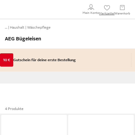
Mein Konto
Merkzettel
Warenkorb
…
Haushalt
Wäschepflege
AEG Bügeleisen
10 €
Gutschein für deine erste Bestellung
4 Produkte