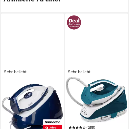
Sehr beliebt
Sehr beliebt
HANSEATIC
TEFAL
Dampfbügelstation
Dampfbügelstation Express
HIS1565BLD, 6,5 bar
Essential, 2200 W, Xpress
Dampfdruck, max. 300g/min
Glide Bügelsohle, Calc Clear
Dampfmenge
1400 ml
Wassertank
110 g/min
Dauerdampfmenge
1500 ml
Wassertank
5,2 bar
Dampfdruck
120 g/min
Dauerdampfmenge
6,5 bar
Dampfdruck
(255)