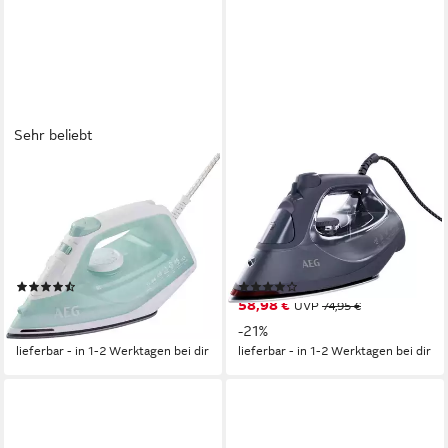
Sehr beliebt
AEG
AEG
Dampfbügeleisen EasyLine
Dampfbügeleisen SI6-1-4MN,
DB 1740LG, 2400 W,
2500 W, Anti-KalkSystem,
Filtration mit Anti-Kalk-
Restwärmeanzeige, 200 g
Patrone, Restwärmeanzeige,
Dampfstoss
(977)
(8)
110 g Dampfstoss
19,99 €
58,98 €
UVP
74,95 €
UVP
74,95 €
-73%
-21%
lieferbar - in 1-2 Werktagen bei dir
lieferbar - in 1-2 Werktagen bei dir