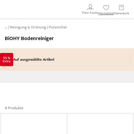
Mein Konto
Merkzettel
Warenkorb
…
Reinigung & Ordnung
Putzmittel
BiOHY Bodenreiniger
15 %
Auf ausgewählte Artikel
Extra
8 Produkte