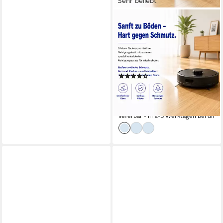
Sehr beliebt
HERRLAN
Wischroboter Bodenreiniger -
Konzentrat
Fussbodenreiniger (1000 ml
RoboSan mit Bergfrühling-
(40)
Duft)
10,49 €
UVP
11,99 €
(10,49 €/ 1 l)
-13%
lieferbar - in 2-3 Werktagen bei dir