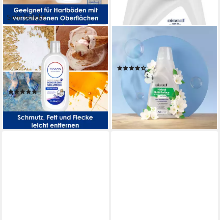
Sehr beliebt
TINECO
BISSELL
PET Hartboden
Natural Multi Surface 1L
Reinigungsflüssigkeit
Flüssigreiniger
(27)
Lavendel 1 Liter
32,90 €
Fussbodenreiniger (1-St)
(32,90 €/ 1 l)
(47)
leider ausverkauft
22,99 €
(22,99 €/ 1 l)
lieferbar - in 1-2 Werktagen bei dir