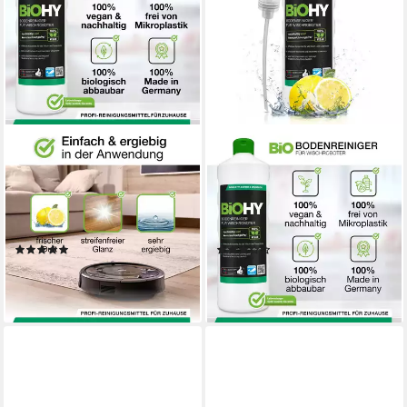
BIOHY
BIOHY
BiOHY Bodenreiniger für
Bodenreiniger für
Wischroboter, für alle Wisch
Wischroboter 1 x 1 Liter
& Saugroboter
Flasche + Dosierer
Fussbodenreiniger (1-St)
Fussbodenreiniger (1-St)
(3)
(2)
18,59 €
ab 18,07 €
(18,59 €/ 1 l)
lieferbar - in 2-3 Werktagen bei dir
lieferbar - in 2-3 Werktagen bei dir