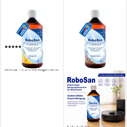
HERRLAN
RoboSan Bodenreiniger -
Konzentrat mit Citrus-Duft
Fussbodenreiniger (für
Wischroboter 1000 ml)
(8)
10,49 €
UVP
11,99 €
(10,49 €/ 1 l)
-13%
lieferbar - in 2-3 Werktagen bei dir