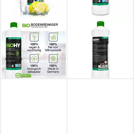
BIOHY
BIOHY
Bodenreiniger für
Schmierseife 3er Pack (3 x 1
Wischroboter 1 x 1 Liter
Liter Flasche) Vinyl- und
Flasche + Dosierer
Designbodenreiniger (3-St)
ab 31,63 €
Fussbodenreiniger (1-St)
(10,54 €/ 1 l)
(2)
lieferbar - in 2-3 Werktagen bei dir
ab 18,07 €
lieferbar - in 2-3 Werktagen bei dir