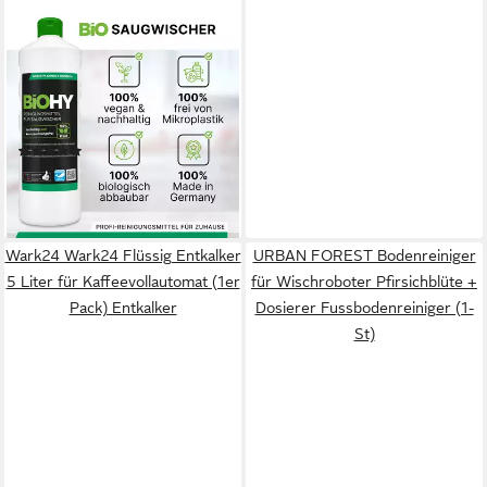
BIOHY
Reinigungsmittel für
Saugwischer 1 x 1 Liter
Flasche Reinigungstabletten
(1-St)
(2)
ab 21,11 €
(21,11 €/ 1 l)
lieferbar - in 2-3 Werktagen bei dir
Wark24 Wark24 Flüssig Entkalker
URBAN FOREST Bodenreiniger
5 Liter für Kaffeevollautomat (1er
für Wischroboter Pfirsichblüte +
Pack) Entkalker
Dosierer Fussbodenreiniger (1-
St)