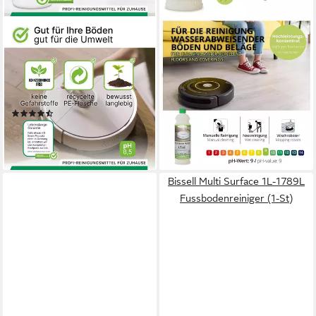
BIOHY
LORITO
Hartbodenreiniger
Wischroboter Reiniger 0,5
Wischroboter
Liter Universalreiniger
Reinigungsmittel für
Fussbodenreiniger
7,49 €
Reinigungsstationen 1 x 1 Li...
(14,98 €/ 1 l)
(2)
lieferbar - in 2-3 Werktagen bei dir
ab 18,33 €
(18,33 €/ 1 l)
lieferbar - in 2-3 Werktagen bei dir
Bissell Multi Surface 1L-1789L
Fussbodenreiniger (1-St)