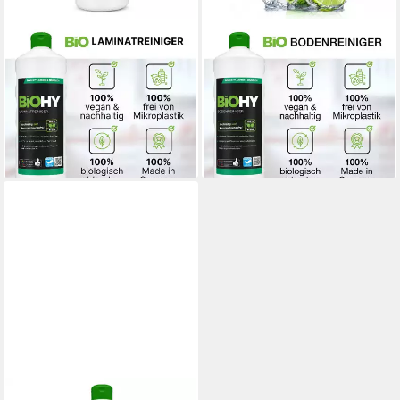
BIOHY
BIOHY
Laminatreiniger 1 x 1 Liter
Bodenreiniger 1 x 1 Liter
Flasche Vinyl- und
Flasche Fussbodenreiniger (1-
Designbodenreiniger (1-St)
St)
ab 18,15 €
ab 18,57 €
(18,15 €/ 1 l)
(18,57 €/ 1 l)
lieferbar - in 2-3 Werktagen bei dir
lieferbar - in 2-3 Werktagen bei dir