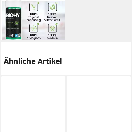
Schmierseife 1 x 1 Liter
Flasche Vinyl- und
Designbodenreiniger (1-St)
ab 18,83 €
(18,83 €/ 1 l)
lieferbar - in 2-3 Werktagen bei dir
Ähnliche Artikel