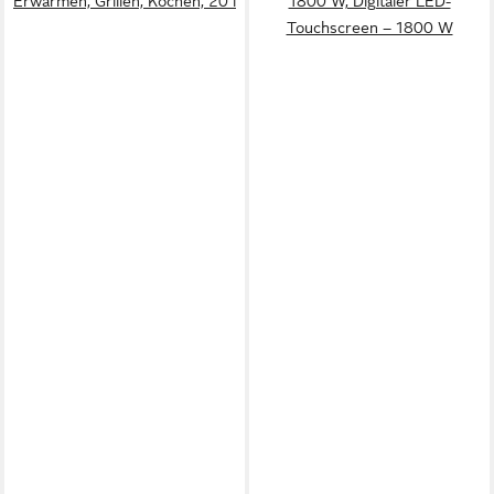
Erwärmen, Grillen, Kochen, 20 l
1800 W, Digitaler LED-
Touchscreen – 1800 W