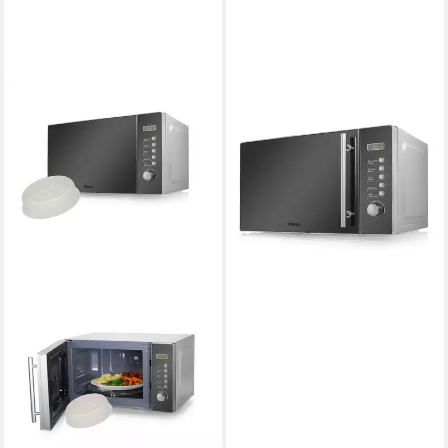
TRISTAR
Mikrowelle MW-2705
800W
Leistung
5
Leistungsstufen
149,99 €
13,70 €
mtl. in 12 Raten
in 2-3 Werktagen bei dir