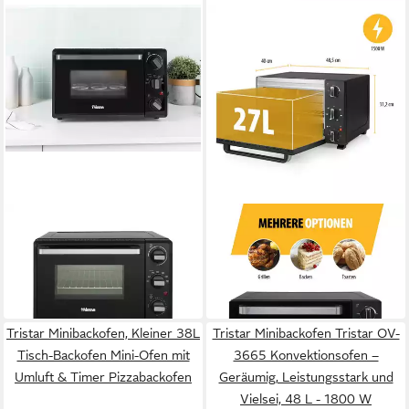
TRISTAR
TRISTAR
Minibackofen
Minibackofen Tristar OV-
89,49 €
3627 Konvektionsofen - 27L
UVP
147,99 €
85,39 €
- 1500W
-40%
in 3-4 Werktagen bei dir
in 3-4 Werktagen bei dir
Tristar Minibackofen, Kleiner 38L
Tristar Minibackofen Tristar OV-
Tisch-Backofen Mini-Ofen mit
3665 Konvektionsofen –
Umluft & Timer Pizzabackofen
Geräumig, Leistungsstark und
Vielsei, 48 L - 1800 W