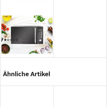
TRISTAR
Mikrowelle
20 l
Kapazität
Drehregler & Tasten
Bedienung
(1)
151,99 €
13,88 €
mtl. in 12 Raten
in 3-4 Werktagen bei dir
Ähnliche Artikel