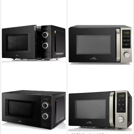
ETA
Mikrowelle Mirello
ETA220990000
1050W
Leistung
20 l
Kapazität
Drehregler, Drucktasten
Bedienung
139,99 €