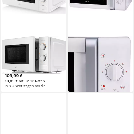
ETA
ETA
Mikrowelle MORELO
Mikrowelle Klasico
ETA020990000
ETA020890000
700W
Leistung
1200W
Leistung
20 l
Kapazität
20 l
Kapazität
5
Leistungsstufen
5
Leistungsstufen
109,99 €
119,99 €
10,05 €
mtl. in 12 Raten
10,96 €
mtl. in 12 Raten
in 3-4 Werktagen bei dir
in 3-4 Werktagen bei dir