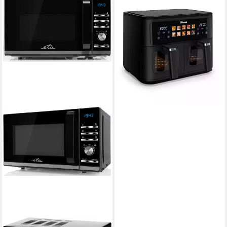
TRISTAR
Heißluftfritteuse FR-9075
2500W
Leistung
ab 106,16 €
9,70 €
mtl. in 12 Raten
in 3-4 Werktagen bei dir
ETA