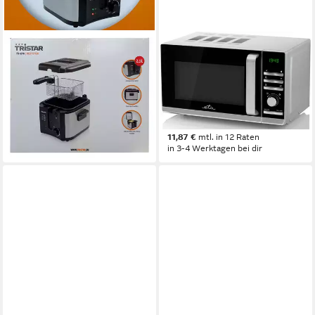
TRISTAR
ETA
Fritteuse
Mikrowelle Galeto
49,99 €
ETA121090000
UVP
64,90 €
1200W
Leistung
-23%
20 l
Kapazität
in 2-3 Werktagen bei dir
Drehregler, Drucktasten
Bedienung
129,99 €
11,87 €
mtl. in 12 Raten
in 3-4 Werktagen bei dir