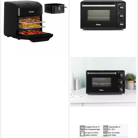
Heißluftfritteuse FR-9065
1800W
Leistung
12l
Kapazität
80-200 °C
Temperatur
(1)
98,99 €
UVP
109,99 €
-10%
in 2-3 Werktagen bei dir
TRISTAR
Minibackofen