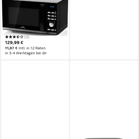
Mikrowelle Galeto
ETA121090010
1200W
Leistung
20 l
Kapazität
Drehregler, Drucktasten
Bedienung
(2)
129,99 €
11,87 €
mtl. in 12 Raten
in 3-4 Werktagen bei dir
TRISTAR