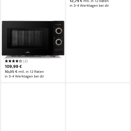
12,79 €
mtl. in 12 Raten
in 3-4 Werktagen bei dir
ETA
Mikrowelle MORELO
ETA020990010
700W
Leistung
20 l
Kapazität
5
Leistungsstufen
(2)
109,99 €
10,05 €
mtl. in 12 Raten
in 3-4 Werktagen bei dir