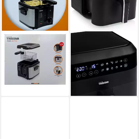
TRISTAR
TRISTAR
Fritteuse
Heißluftfritteuse FR6999
49,99 €
UVP
64,90 €
XXL
-23%
1700W
Leistung
lieferbar - in 2-3 Werktagen bei dir
(2)
ab 89,99 €
UVP
99,99 €
-10%
lieferbar - in 2-3 Werktagen bei dir