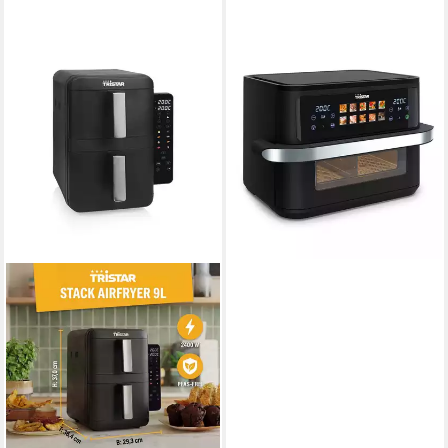
TRISTAR
Heißluftfritteuse FR-9078
2800W
Leistung
ab 109,99 €
UVP
139,99 €
10,05 €
mtl. in 12 Raten
-21%
lieferbar - in 2-3 Werktagen bei dir