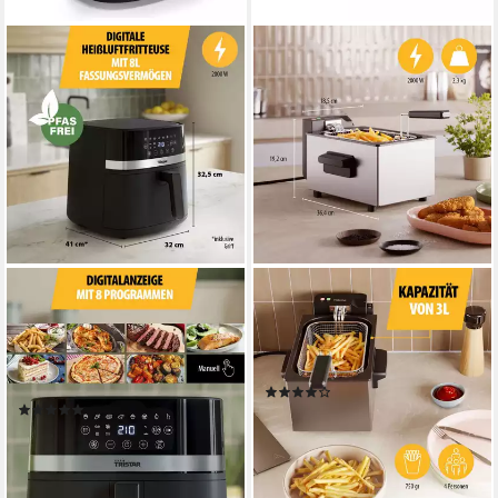
TRISTAR
TRISTAR
Heißluftfritteuse FR-9418
Fritteuse FR-9326
2000W
Leistung
2000W
Leistung
8l
Kapazität
3l
Kapazität
80-210 °C
Temperatur
(5)
(39)
37,99 €
59,99 €
UVP
94,99 €
lieferbar - in 2-3 Werktagen bei dir
-37%
lieferbar - in 2-3 Werktagen bei dir