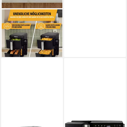
TRISTAR
Heißluftfritteuse FR-9074
2400W
Leistung
ab 99,99 €
UVP
109,99 €
-9%
lieferbar - in 2-3 Werktagen bei dir
TRISTAR