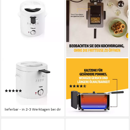
TRISTAR
TRISTAR
Fritteuse
Fritteuse FR-9327
1000W
Leistung
2000W
Leistung
130-190 °C
Temperatur
(17)
(13)
42,99 €
UVP
69,99 €
ab 36,99 €
UVP
42,99 €
-39%
-14%
lieferbar - in 2-3 Werktagen bei dir
lieferbar - in 2-3 Werktagen bei dir