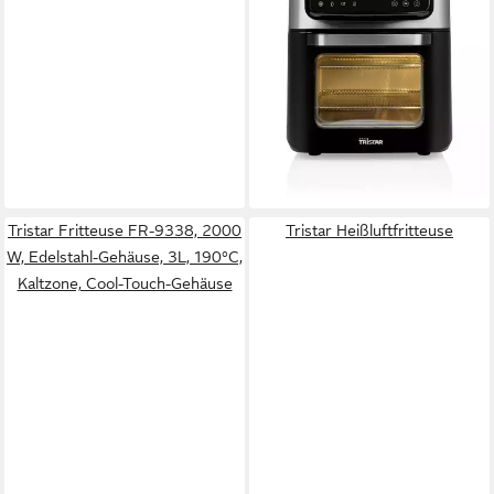
Minibackofen Airfryer Ofen
FR-9068
1800W
Leistung
12l
Kapazität
80-200 °C
Temperatur
82,99 €
UVP
109,99 €
-25%
lieferbar - in 2-3 Werktagen bei dir
Tristar Fritteuse FR-9338, 2000
Tristar Heißluftfritteuse
W, Edelstahl-Gehäuse, 3L, 190°C,
Kaltzone, Cool-Touch-Gehäuse