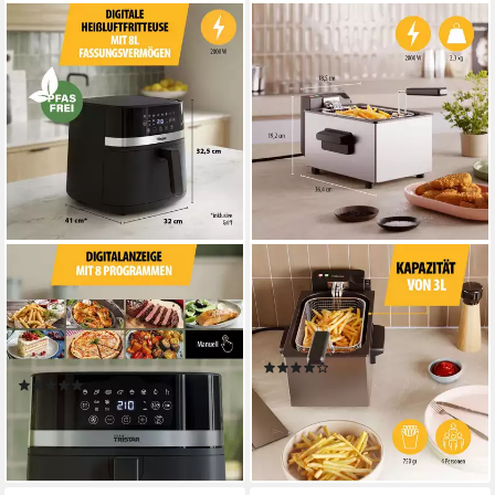
TRISTAR
TRISTAR
Heißluftfritteuse FR-9418
Fritteuse FR-9326
2000W
Leistung
2000W
Leistung
8l
Kapazität
3l
Kapazität
80-210 °C
Temperatur
(5)
(39)
37,99 €
59,99 €
UVP
94,99 €
lieferbar - in 2-3 Werktagen bei dir
-37%
lieferbar - in 2-3 Werktagen bei dir