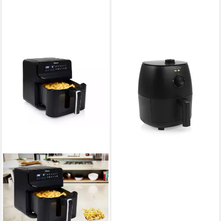
TRISTAR
Heißluftfritteuse FR-9014
1150W
Leistung
80-200 °C
Temperatur
39,99 €
UVP
44,99 €
-11%
lieferbar - in 2-3 Werktagen bei dir