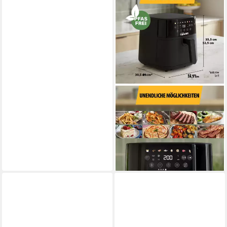
TRISTAR
Heißluftfritteuse FR-9060
1700W
Leistung
ab 54,99 €
UVP
89,99 €
-39%
lieferbar - in 2-3 Werktagen bei dir