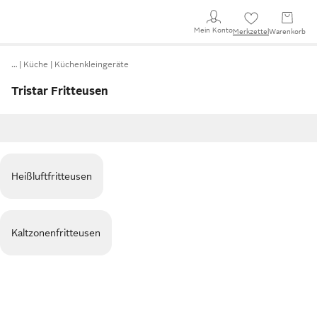
Mein Konto
Merkzettel
Warenkorb
…
Küche
Küchenkleingeräte
Tristar Fritteusen
Heißluftfritteusen
Kaltzonenfritteusen