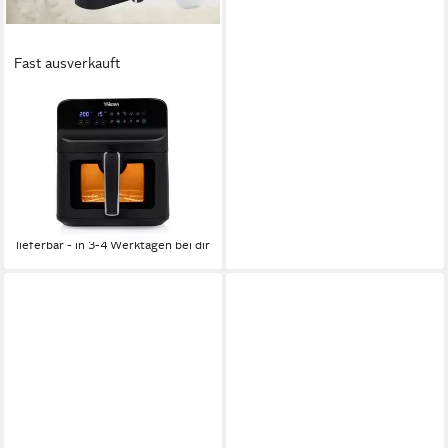
Fast ausverkauft
TRISTAR
Heißluftfritteuse
1350W
Leistung
6.2l
Kapazität
80-200 °C
Temperatur
111,99 €
10,23 €
mtl. in 12 Raten
lieferbar - in 3-4 Werktagen bei dir