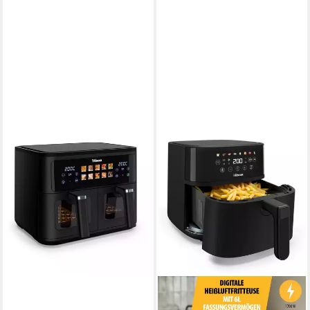
TRISTAR
Heißluftfritteuse FR-9075
2500W
Leistung
ab 79,99 €
UVP
129,99 €
-38%
lieferbar - in 2-3 Werktagen bei dir