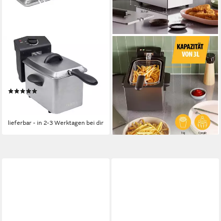
TRISTAR
TRISTAR
Kaltzonenfritteuse
Fritteuse FR-9334
800W
Leistung
2000W
Leistung
150-190 °C
Temperatur
ab 37,89 €
UVP
42,99 €
(1)
-12%
ab 39,49 €
UVP
49,99 €
lieferbar - in 2-3 Werktagen bei dir
-21%
lieferbar - in 2-3 Werktagen bei dir