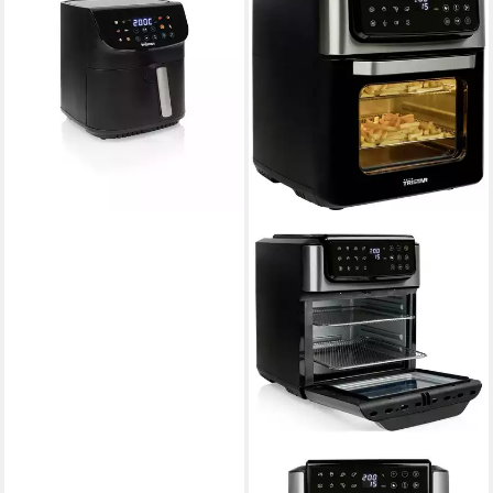
Heißluftfritteuse FR-9073
1800W
Leistung
80-200 °C
Temperatur
ab 79,99 €
lieferbar - in 2-3 Werktagen bei dir
TRISTAR