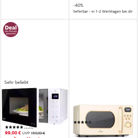
-40%
lieferbar - in 1-2 Werktagen bei dir
Sehr beliebt
LG
KLARSTEIN
Mikrowelle MS 23 NECBW
Mikrowelle Julieta
1000W
Leistung
800W
Leistung
23 l
Kapazität
20 l
Kapazität
5
Leistungsstufen
(11)
(236)
117,99 €
UVP
146,99 €
99,00 €
UVP
159,00 €
10,78 €
mtl. in 12 Raten