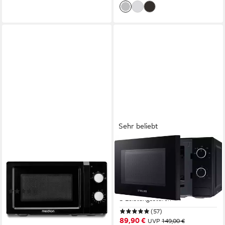
Sehr beliebt
MEDION®
SAMSUNG
Mikrowelle MD11475
Mikrowelle
MS20A3010AL/EG
700W
Leistung
20 l
Kapazität
700W
Leistung
20 l
Kapazität
(20)
5
Leistungsstufen
ab 59,95 €
UVP
79,95 €
(57)
-25%
89,90 €
UVP
149,00 €
lieferbar - in 4-5 Werktagen bei dir