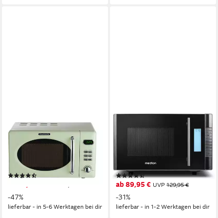
WOLKENSTEIN
MEDION®
Mikrowelle
Mikrowelle MD 14482
700W
Leistung
800W
Leistung
20,00 l
Kapazität
20 l
Kapazität
5
Leistungsstufen
8
Leistungsstufen
(16)
(215)
ab 89,00 €
ab 89,95 €
UVP
169,00 €
UVP
129,95 €
-47%
-31%
lieferbar - in 5-6 Werktagen bei dir
lieferbar - in 1-2 Werktagen bei dir