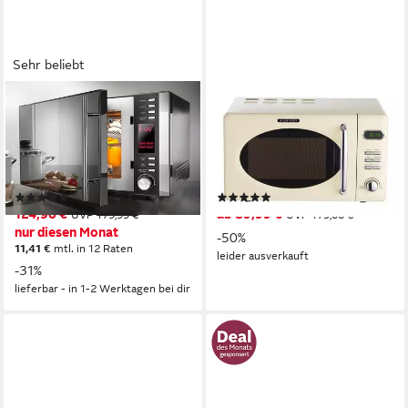
Sehr beliebt
PRIVILEG
WOLKENSTEIN
Mikrowelle 285902
Mikrowelle
900W
Leistung
700W
Leistung
25 l
Kapazität
20,00 l
Kapazität
5
Leistungsstufen
5
Leistungsstufen
(6192)
(16)
124,90 €
ab 89,99 €
UVP
179,99 €
UVP
179,00 €
nur diesen Monat
-50%
11,41 €
mtl. in 12 Raten
leider ausverkauft
-31%
lieferbar - in 1-2 Werktagen bei dir