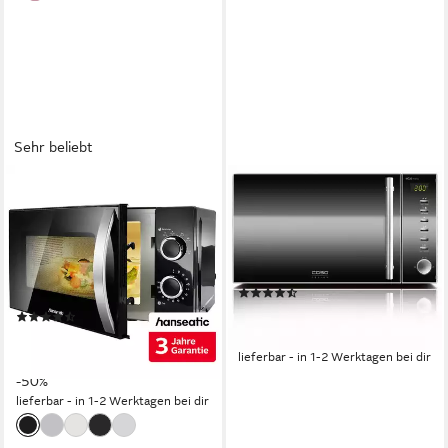
Sehr beliebt
HANSEATIC
CASO
Mikrowelle SMH207P3H-P,
Mikrowelle MG 20
schwarz
800W
Leistung
20 l
Kapazität
700W
Leistung
5
Leistungsstufen
20 l
Kapazität
6
Leistungsstufen
(487)
ab 99,47 €
UVP
149,99 €
(6693)
59,99 €
UVP
119,99 €
-34%
nur diesen Monat
lieferbar - in 1-2 Werktagen bei dir
-50%
lieferbar - in 1-2 Werktagen bei dir