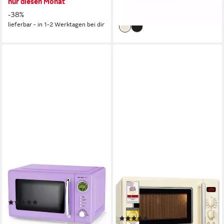
nur diesen Monat
-20%
-38%
lieferbar - in 3-4 Werktagen bei dir
lieferbar - in 1-2 Werktagen bei dir
EMERIO
EXQUISIT
Mikrowelle
Mikrowelle
700W
Leistung
1000W
Leistung
20,00 l
Kapazität
(1)
5
Leistungsstufen
112,95 €
(28)
10,32 €
mtl. in 12 Raten