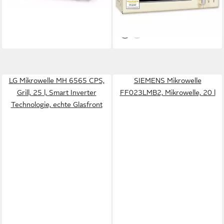
123,43 €
lieferbar - in 2-3 Werktagen bei dir
11,27 €
mtl. in 12 Raten
leider ausverkauft
LG Mikrowelle MH 6565 CPS,
SIEMENS Mikrowelle
Grill, 25 l, Smart Inverter
FF023LMB2, Mikrowelle, 20 l
Technologie, echte Glasfront