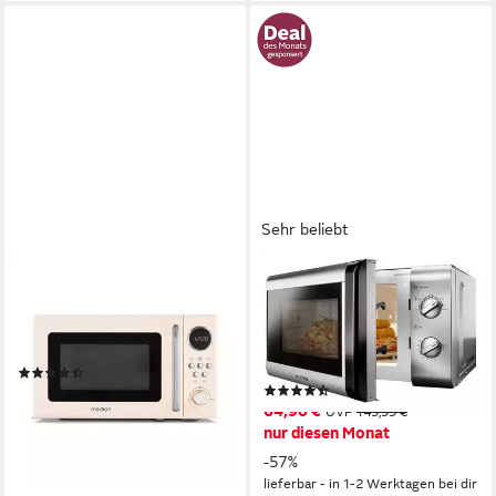
Sehr beliebt
MEDION®
PRIVILEG
Mikrowelle MD15000
Mikrowelle 148438
800W
Leistung
800W
Leistung
20 l
Kapazität
20 l
Kapazität
Drehregler
Bedienung
(27)
(5719)
ab 69,95 €
UVP
89,95 €
64,90 €
UVP
149,99 €
-22%
nur diesen Monat
lieferbar - in 4-5 Werktagen bei dir
-57%
lieferbar - in 1-2 Werktagen bei dir