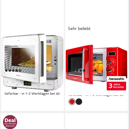
Sehr beliebt
BAUKNECHT
HANSEATIC
Mikrowelle MW 39 WSL
Mikrowelle AG720CE6-PM
700W
Leistung
20 l
Kapazität
13 l
Kapazität
5
Leistungsstufen
5
Leistungsstufen
Drehregler, Drucktasten
Bedienung
(226)
(198)
184,38 €
79,99 €
UVP
389,00 €
UVP
149,99 €
16,84 €
mtl. in 12 Raten
nur diesen Monat
-53%
-47%
lieferbar - in 1-2 Werktagen bei dir
lieferbar - in 1-2 Werktagen bei dir