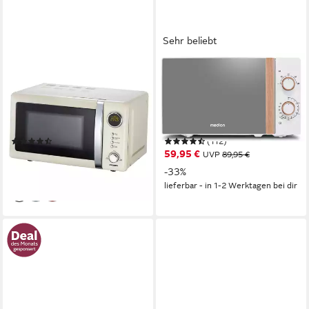
Sehr beliebt
MELISSA
MEDION®
Mikrowelle
Mikrowelle MD 10596
1150W
Leistung
700W
Leistung
20 l
Kapazität
20 l
Kapazität
Einhandbedienung
Bedienung
5
Leistungsstufen
(9)
(112)
139,99 €
59,95 €
UVP
89,95 €
12,79 €
mtl. in 12 Raten
-33%
lieferbar - in 2-3 Werktagen bei dir
lieferbar - in 1-2 Werktagen bei dir