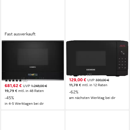
Fast ausverkauft
SIEMENS
SIEMENS
Einbau-Mikrowelle
Mikrowelle FE023LMB2
BF722L1B1
800W
Leistung
20 l
Kapazität
1220W
Leistung
5
Leistungsstufen
21 l
Kapazität
5
Leistungsstufen
(9)
129,00 €
UVP
339,00 €
(2)
11,78 €
mtl. in 12 Raten
681,62 €
UVP
1.248,00 €
19,79 €
mtl. in 48 Raten
-62%
-45%
am nächsten Werktag bei dir
in 4-5 Werktagen bei dir