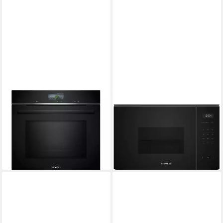
SIEMENS
SIEMENS
Einbau-Mikrowelle
Mikrowelle SIEMENS AG
3600,00W
Leistung
800W
Leistung
67,00 l
Kapazität
405,88 €
touch
Bedienung
14,56 €
mtl. in 36 Raten
1.398,85 €
in 2-3 Werktagen bei dir
40,61 €
mtl. in 48 Raten
in 6-8 Werktagen bei dir