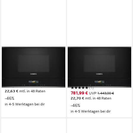
SIEMENS
SIEMENS
Einbau-Mikrowelle
Einbau-Mikrowelle
BE732L1B1
BE732R1B1
1990W
Leistung
1990W
Leistung
21 l
Kapazität
21 l
Kapazität
5
Leistungsstufen
5
Leistungsstufen
779,50 €
UVP
1.443,00 €
(1)
22,63 €
mtl. in 48 Raten
781,99 €
UVP
1.443,00 €
-46%
22,70 €
mtl. in 48 Raten
in 4-5 Werktagen bei dir
-46%
in 4-5 Werktagen bei dir