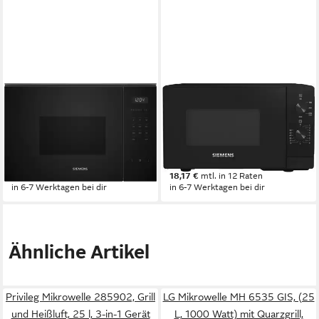
SIEMENS
SIEMENS
Mikrowelle BF525LMB1
Mikrowelle FF020LMB2
800W
Leistung
800W
Leistung
21 l
Kapazität
20 l
Kapazität
Starttaste Touch Control Slider
Bedienung
Drehknebel
Bedienung
579,00 €
199,00 €
16,81 €
mtl. in 48 Raten
18,17 €
mtl. in 12 Raten
in 6-7 Werktagen bei dir
in 6-7 Werktagen bei dir
Ähnliche Artikel
Privileg Mikrowelle 285902, Grill
LG Mikrowelle MH 6535 GIS, (25
und Heißluft, 25 l, 3-in-1 Gerät
L, 1000 Watt) mit Quarzgrill,