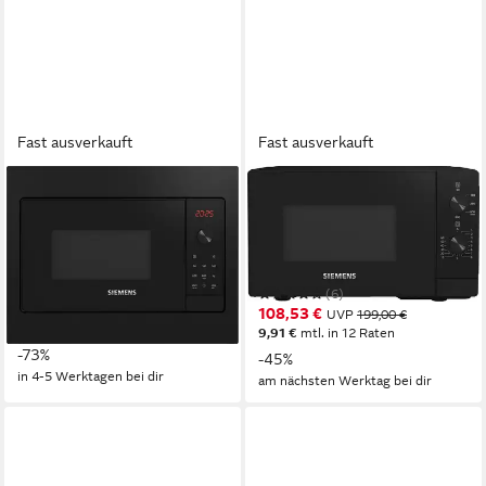
Fast ausverkauft
Fast ausverkauft
SIEMENS
SIEMENS
Einbau-Mikrowelle
Mikrowelle FF020LMB2
BF523LMB3
20 l
Kapazität
5
Leistungsstufen
800W
Leistung
Drehregler
Bedienung
20 l
Kapazität
5
Leistungsstufen
(6)
249,00 €
UVP
934,00 €
108,53 €
UVP
199,00 €
22,74 €
mtl. in 12 Raten
9,91 €
mtl. in 12 Raten
-73%
-45%
in 4-5 Werktagen bei dir
am nächsten Werktag bei dir