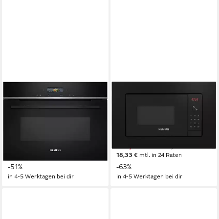
SIEMENS
SIEMENS
Einbau-Mikrowelle
Einbau-Mikrowelle
CE732GXB1
BE623LMB3
3100W
Leistung
800W
Leistung
36 l
Kapazität
20 l
Kapazität
5
Leistungsstufen
5
Leistungsstufen
999,00 €
369,00 €
UVP
2.033,00 €
UVP
991,00 €
29,00 €
mtl. in 48 Raten
18,33 €
mtl. in 24 Raten
-51%
-63%
in 4-5 Werktagen bei dir
in 4-5 Werktagen bei dir