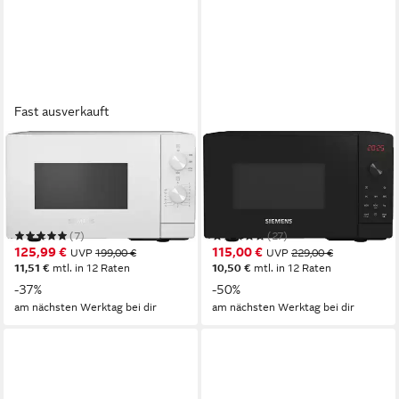
Fast ausverkauft
SIEMENS
SIEMENS
Mikrowelle FF020LMW0
Mikrowelle FF023LMB2
800W
Leistung
800W
Leistung
20 l
Kapazität
20 l
Kapazität
5
Leistungsstufen
5
Leistungsstufen
(7)
(27)
125,99 €
115,00 €
UVP
199,00 €
UVP
229,00 €
11,51 €
mtl. in 12 Raten
10,50 €
mtl. in 12 Raten
-37%
-50%
am nächsten Werktag bei dir
am nächsten Werktag bei dir