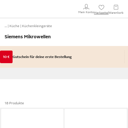
Mein Konto
Merkzettel
Warenkorb
…
Küche
Küchenkleingeräte
Siemens Mikrowellen
10 €
Gutschein für deine erste Bestellung
18 Produkte