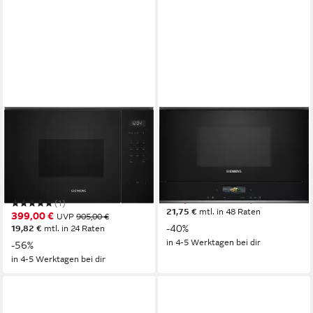
SIEMENS
SIEMENS
Einbau-Mikrowelle
Einbau-Mikrowelle
BF525LMB1
BF722R1B1
1270W
Leistung
1220W
Leistung
20 l
Kapazität
21 l
Kapazität
5
Leistungsstufen
5
Leistungsstufen
749,00 €
UVP
1.248,00 €
(1)
21,75 €
mtl. in 48 Raten
399,00 €
UVP
905,00 €
-40%
19,82 €
mtl. in 24 Raten
in 4-5 Werktagen bei dir
-56%
in 4-5 Werktagen bei dir