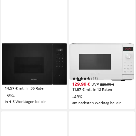
SIEMENS
SIEMENS
Einbau-Mikrowelle
Mikrowelle FF023LMW0
BE555LMB1
800W
Leistung
20 l
Kapazität
1450W
Leistung
5
Leistungsstufen
25 l
Kapazität
5
Leistungsstufen
(15)
406,10 €
UVP
980,00 €
129,99 €
UVP
229,00 €
14,57 €
mtl. in 36 Raten
11,87 €
mtl. in 12 Raten
-59%
-43%
in 4-5 Werktagen bei dir
am nächsten Werktag bei dir