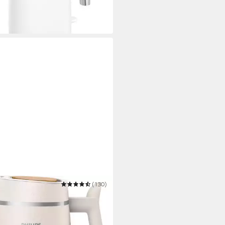
5 €
UVP
49,99 €
 Werktagen bei dir
PS
(130)
erkocher HD9350/90 Eco
ious Collection
 W
Leistung
apazität