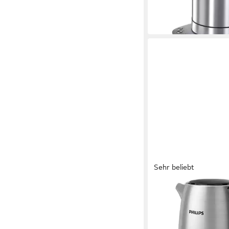
-50%
in 2-3 Werktagen bei dir
Sehr beliebt
PHILIPS
Wasserkocher HD9350
Collection
2200 W
Leistung
1,7 l
Kapazität