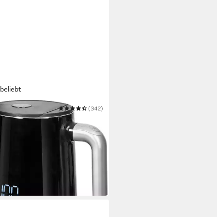
beliebt
S
(342)
erkocher BW8018 Smart'n Light
 W
Leistung
apazität
stoff
Material
8 €
UVP
109,99 €
 Werktagen bei dir