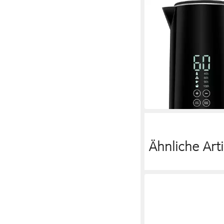
HANSEATIC
Wasserkocher HWK17
Temperaturvorwahl
2200 W
Leistung
1,7 l
Kapazität
Kunststoff
Material
34,99 €
UVP
79,99 €
nur diesen Monat
-56%
in 2-3 Werktagen bei dir
Ähnliche Arti