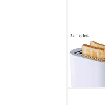
Sehr beliebt
HANSEATIC
Toaster HT2850WD
19,99 €
UVP
39,99 €
-50%
in 2-3 Werktagen bei dir