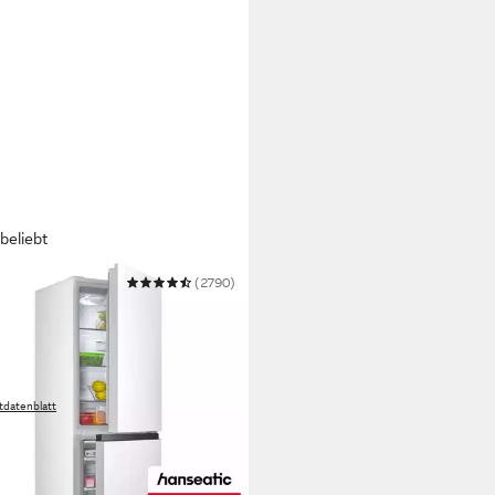
beliebt
EATIC
(2790)
-/Gefrierkombination
K14349DW
 143 x 56,2 cm
B/H/T
apazität Kühlen
pazität Frieren
tdatenblatt
99 €
UVP
499,00 €
 €
mtl. in 12 Raten
bar in 6 Wochen