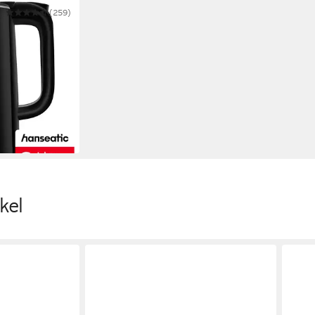
(259)
2200DBD, mit
kel