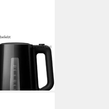
beliebt
PS
(414)
erkocher HD9318/20 Daily
ction
 W
Leistung
apazität
stoff
Material
0 €
UVP
44,99 €
bar in 3 Wochen