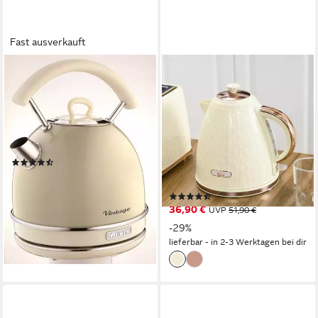
Fast ausverkauft
ARIETE
HOMCOM
Wasserkocher 2877 CR
Wasserkocher
Vintage
Schnellkochfunktion, kabellos,
Anti-Kalk-Filter, Auto-
2200 W
Leistung
1,7 l
Kapazität
Abschaltung
Edelstahl
Material
2200 W
Leistung
(76)
1.7 l
Kapazität
ab 70,90 €
Kunststoff
Material
lieferbar - in 3-4 Werktagen bei dir
(14)
36,90 €
UVP
51,90 €
-29%
lieferbar - in 2-3 Werktagen bei dir