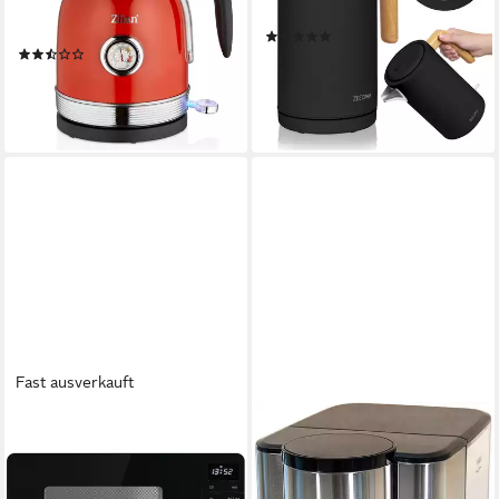
1.7 l
Kapazität
Kunststoff, Edelstahl
Material
Edelstahl
Material
(13)
(5)
19,99 €
42,99 €
39,90 €
UVP
59,90 €
-54%
-33%
lieferbar - in 2-3 Werktagen bei dir
lieferbar - in 2-3 Werktagen bei dir
Fast ausverkauft
GORENJE
UNOLD
Mikrowelle 733237
Wasserkocher 18615
89,99 €
EXPRESS
lieferbar - in 3-4 Werktagen bei dir