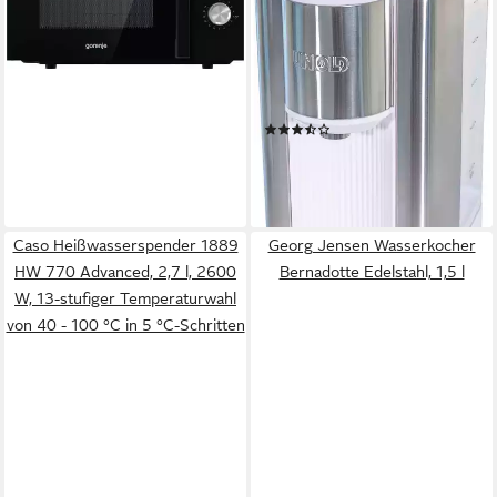
80,99 €
EXPRESS
lieferbar - in 3-4 Werktagen bei dir
HEIßWASSERBEREITER Ava
2600 W
Leistung
2,5 l
Kapazität
Edelstahl, Kunststoff
Material
(2)
ab 93,39 €
UVP
109,99 €
-15%
leider ausverkauft
Caso Heißwasserspender 1889
Georg Jensen Wasserkocher
HW 770 Advanced, 2,7 l, 2600
Bernadotte Edelstahl, 1,5 l
W, 13-stufiger Temperaturwahl
von 40 - 100 °C in 5 °C-Schritten