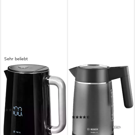
Sehr beliebt
KRUPS
BOSCH
Wasserkocher BW8018
Wasserkocher DesignLine
Smart'n Light
TWK5P475, Ausgießen ohne
Spritzer, Tassenanzeige
1800 W
Leistung
1,7 l
Kapazität
2400 W
Leistung
Kunststoff
Material
1,7 l
Kapazität
Edelstahl
Material
(342)
58,48 €
UVP
109,99 €
(68)
50,61 €
-47%
UVP
84,99 €
lieferbar - in 1-2 Werktagen bei dir
-40%