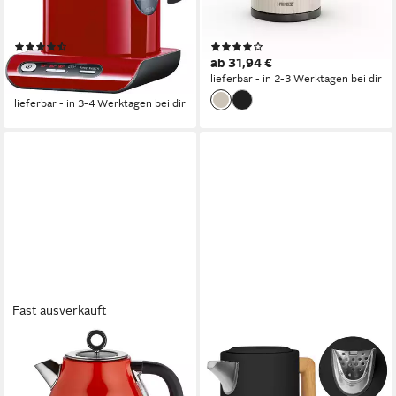
1,5 l
Kapazität
1,7 l
Kapazität
Edelstahl, Kunststoff
Material
Kunststoff
Material
(47)
(16)
73,25 €
ab 31,94 €
UVP
94,99 €
lieferbar - in 2-3 Werktagen bei dir
-23%
lieferbar - in 3-4 Werktagen bei dir
Fast ausverkauft
ZILAN
ZEEGMA
Wasserkocher ZLN-7033
Wasserkocher KETLEE
2000 W
Leistung
2200,00 W
Leistung