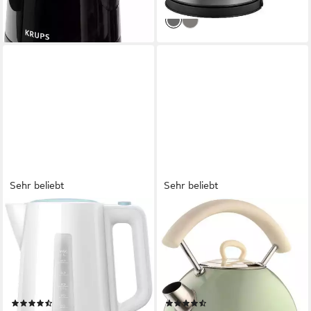
lieferbar - in 4-5 Werktagen bei dir
Sehr beliebt
Sehr beliebt
PHILIPS
ARIETE
Wasserkocher HD9318/00
Wasserkocher Vintage 2877
Serie 3000
grün
2200 W
Leistung
2200 W
Leistung
1,7 l
Kapazität
1,7 l
Kapazität
Kunststoff
Material
Edelstahl
Material
(119)
(81)