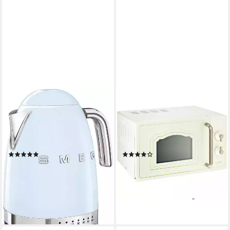
SMEG
GORENJE
Wasserkocher KLF04PBEU
Mikrowelle MO4250CLI
2400 W
Leistung
700W
Leistung
1,7 l
Kapazität
20 l
Kapazität
Edelstahl
Material
5
Leistungsstufen
(89)
(5)
ab 161,70 €
118,96 €
UVP
199,00 €
UVP
199,99 €
14,77 €
mtl. in 12 Raten
10,86 €
mtl. in 12 Raten
-19%
-41%
lieferbar - in 2-3 Werktagen bei dir
lieferbar - in 3-4 Werktagen bei dir
+3