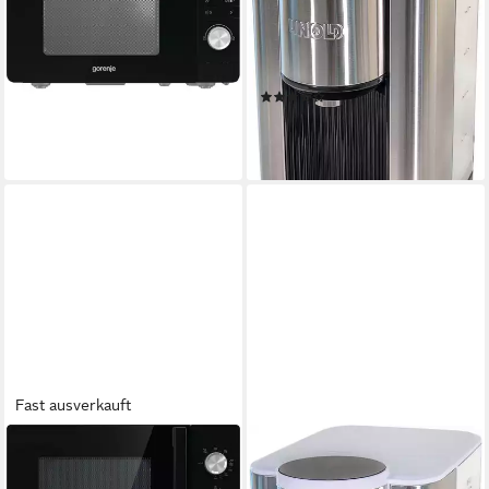
HEIßWASSERBEREITER Ava
2600 W
Leistung
2,5 l
Kapazität
Edelstahl, Kunststoff
Material
(2)
100,44 €
9,17 €
mtl. in 12 Raten
leider ausverkauft
Fast ausverkauft
GORENJE
UNOLD
Mikrowelle 740249
Wasserkocher 18610