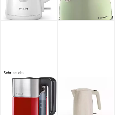
ab 30,75 €
ab 57,76 €
UVP
44,99 €
UVP
84,95 €
-32%
-32%
lieferbar - in 1-2 Werktagen bei dir
lieferbar - in 1-2 Werktagen bei dir
Sehr beliebt
BOSCH
PRINCESS
Wasserkocher Styline
Wasserkocher Princess
TWK8614P, Abschaltautom.,
236048 Wasserkocher Wave
Überhitzungsschutz,
– stilvolles Design, passend
Temperaturwahl
für jed
2400 W
Leistung
2200 W
Leistung