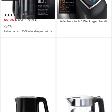
3000 W
Leistung
1,7 l
Kapazität
(29)
Metall, Kunststoff
Material
39,95 €
UVP
89,99 €
(386)
-56%
59,95 €
UVP
129,99 €
lieferbar - in 2-3 Werktagen bei dir
-54%
lieferbar - in 2-3 Werktagen bei dir