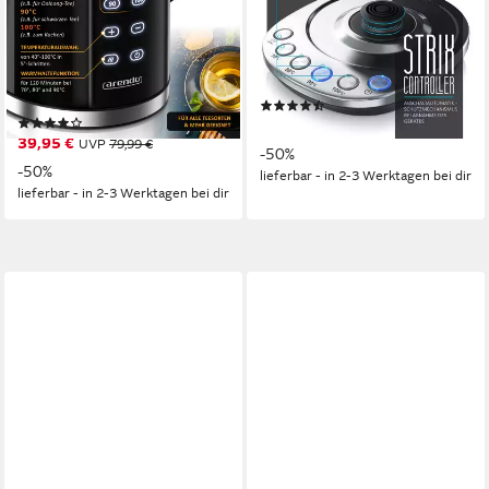
100°C mit Anzeige,
Temperatureinstellung,
Doppelwand
Basisstation
2200 W
Leistung
2200 W
Leistung
1,7 l
Kapazität
1,5 l
Kapazität
Edelstahl, Kunststoff
Material
(115)
(28)
59,95 €
UVP
119,99 €
39,95 €
UVP
79,99 €
-50%
-50%
lieferbar - in 2-3 Werktagen bei dir
lieferbar - in 2-3 Werktagen bei dir