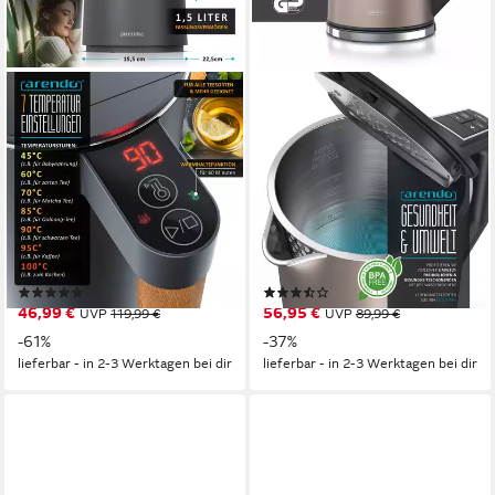
ARENDO
ARENDO
Wasserkocher Edelstahl,
Wasserkocher Doppelwand,
Doppelwand,
Edelstahl,
Temperatureinstellung 40° -
Temperatureinstellung 40°–
100 °C mit Anzeige
100°C mit Anzeige
2200 W
Leistung
2200 W
Leistung
1,5 l
Kapazität
1,5 l
Kapazität
Edelstahl, Kunststoff
Material
Edelstahl, Kunststoff
Material
(10)
(3)
46,99 €
56,95 €
UVP
119,99 €
UVP
89,99 €
-61%
-37%
lieferbar - in 2-3 Werktagen bei dir
lieferbar - in 2-3 Werktagen bei dir