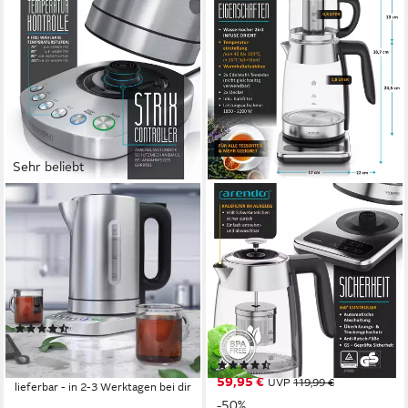
Sehr beliebt
ARENDO
ARENDO
Wasserkocher aus Edelstahl,
Wasserkocher 2in1 Glas-
mit Temperatureinstellung,
Teebereiter & Samowar mit
Warmhaltefunktion 30min
Temperatureinstellung
40°-100°C
3000 W
Leistung
1,7 l
Kapazität
2200 W
Leistung
1.8 l
Kapazität
(208)
Glas, Edelstahl, Kunststoff
Material
59,95 €
UVP
119,99 €
(7)
-50%
59,95 €
UVP
119,99 €
lieferbar - in 2-3 Werktagen bei dir
-50%