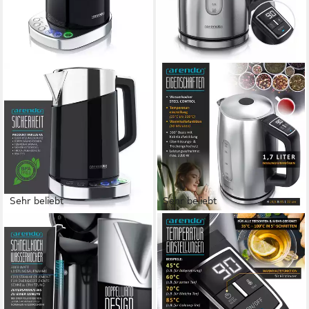
Sehr beliebt
Sehr beliebt
ARENDO
ARENDO
Wasserkocher Edelstahl,
Wasserkocher Edelstahl, mit
Schnellkoch Funktion,
Temperatureinstellung, LED
Temperatureinstellung 70° C
Display, Warmhaltefunktion
- 100° C
2200 W
Leistung
1,7 l
Kapazität