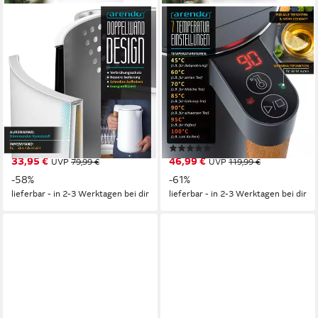
ARENDO
ARENDO
Wasserkocher Edelstahl,
Wasserkocher Edelstahl,
Doppelwand, Cool-Touch,
Doppelwand,
360° Basis, mit Griff in
Temperatureinstellung 40° -
Holzoptik
100 °C mit Anzeige
2200 W
Leistung
2200 W
Leistung
1,5 l
Kapazität
1,5 l
Kapazität
Edelstahl
Material
Edelstahl, Kunststoff
Material
(1)
(10)
33,95 €
46,99 €
UVP
79,99 €
UVP
119,99 €
-58%
-61%
lieferbar - in 2-3 Werktagen bei dir
lieferbar - in 2-3 Werktagen bei dir