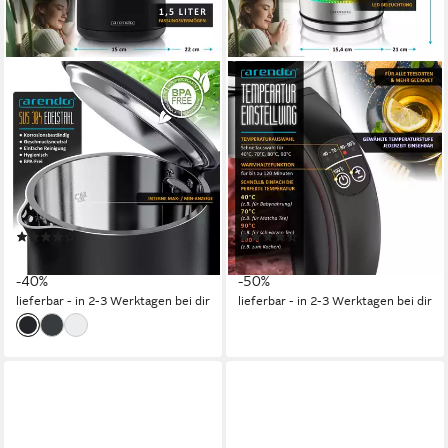
ARENDO
ARENDO
Wasserkocher aus Edelstahl,
Wasserkocher Glas &
360° Controller, Doppelwand-
Edelstahl 2in1 Teebereiter mit
Design, schwarz matt
Teesieb & 5 Temperaturen
2000 W
Leistung
2200 W
Leistung
1,5 l
Kapazität
1.7 l
Kapazität
Edelstahl, Kunststoff
Material
Edelstahl
Material
(11)
(3)
29,90 €
39,95 €
UVP
49,99 €
UVP
79,99 €
-40%
-50%
lieferbar - in 2-3 Werktagen bei dir
lieferbar - in 2-3 Werktagen bei dir