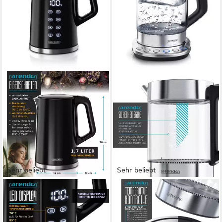
Sehr beliebt
Sehr beliebt
ARENDO
ARENDO
Wasserkocher aus Edelstahl,
Wasserkocher aus Glas &
Temperatureinstellung 40°–
Edelstahl, mit