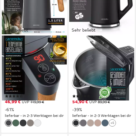
Sehr beliebt
Sehr beliebt
ARENDO
ARENDO
Wasserkocher Edelstahl,
Wasserkocher aus Edelstahl,
Temperatureinstellung 40° -
Temperatureinstellung 40°–
100 °C mit Anzeige,
100°C mit Anzeige,
Doppelwand
Doppelwand
2200 W
Leistung
2200 W
Leistung
1,5 l
Kapazität
1,5 l
Kapazität
Edelstahl, Kunststoff
Material
Edelstahl, Kunststoff
Material
(38)
(399)
46,99 €
54,90 €
UVP
119,99 €
UVP
89,99 €
-61%
-39%
lieferbar - in 2-3 Werktagen bei dir
lieferbar - in 2-3 Werktagen bei dir
+5