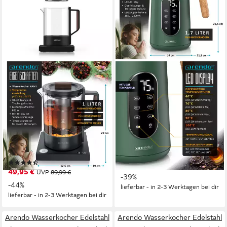
ARENDO
ARENDO
Wasserkocher Glas, Edelstahl
Wasserkocher Edelstahl,
Teesieb,
Doppelwand,
Temperatureinstellung 40°–
Temperatureinstellung 40° -
100°C mit Anzeige
100 °C mit Anzeige
800 W
Leistung
2200 W
Leistung
1 l
Kapazität
1,7 l
Kapazität
Glas, Edelstahl
Material
SUS304 Edelstahl
Material
(11)
39,95 €
UVP
64,99 €
49,95 €
UVP
89,99 €
-39%
-44%
lieferbar - in 2-3 Werktagen bei dir
lieferbar - in 2-3 Werktagen bei dir
Arendo Wasserkocher Edelstahl
Arendo Wasserkocher Edelstahl