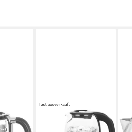
Fast ausverkauft
EMERIO
EME
2248
Wasserkocher WK-119255.5
Wass
2200 W
Leistung
1500