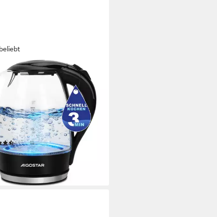
beliebt
STAR
erkocher Glas mit Kalkfilter,
wasserkocher LED-Beleuchtung,
 BPA Frei
,00 W
Leistung
Kapazität
Material
(110)
9,99 €
UVP
29,99 €
%
rbar - in 2-3 Werktagen bei dir