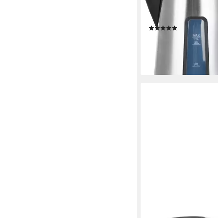
Wasserkocher ‎WK-1
2200 W
Leistung
(1)
32,99 €
lieferbar - in 2-3 Werktag