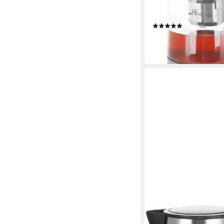
1,7 l
Kapazität
Edelstahl, Kunststoff
Mat
(7)
117,95 €
10,77 €
mtl. in 12 Raten
lieferbar - in 2-3 Werktag
EMERIO