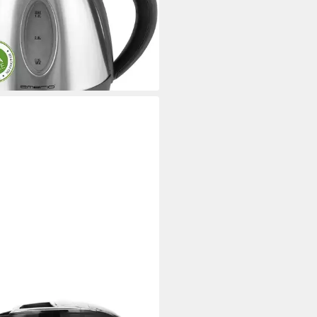
9 €
rbar - in 2-3 Werktagen bei dir
RIO