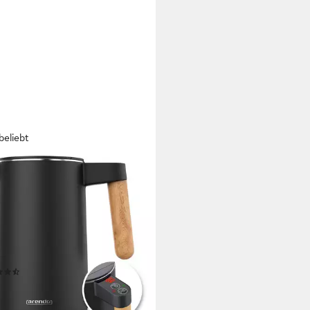
beliebt
NDO
erkocher Edelstahl,
eratureinstellung 40° - 100 °C
Anzeige, Doppelwand
0 W
Leistung
Kapazität
tahl, Kunststoff
Material
(38)
5 €
UVP
119,99 €
%