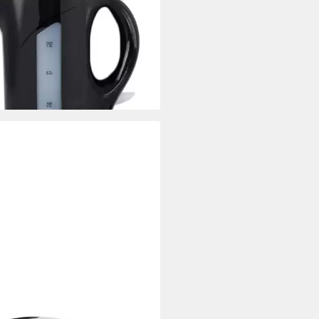
erkocher WK-121616.1 Kleiner
erkocher, Fassungsvermögen 1
 W
Leistung
9 €
rbar - in 2-3 Werktagen bei dir