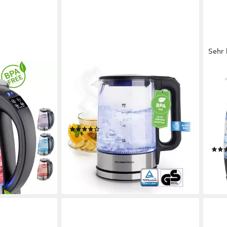
Sehr 
GOURMETMAXX
AIGO
0
Wasserkocher Glas 1,7 Liter mit
Wass
integrierter Beleuchtung
Glas
100%
2200 W
Leistung
f (BPA-Frei)
Material
Glas, Edelstahl, Polypropylen (PP)
Material
2200
1.7 l
(19)
Glas
24,99 €
UVP
39,99 €
-38%
en bei dir
ab 1
lieferbar - in 2-3 Werktagen bei dir
-33
liefe