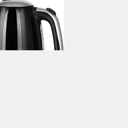
RIO
erkocher WK-121591 schwarz
iter
0 W
Leistung
9 €
rbar - in 2-3 Werktagen bei dir