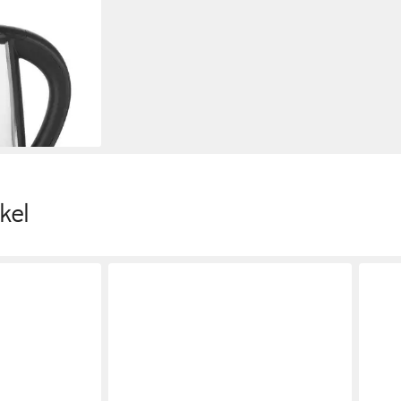
asserkocher
 Kabellos
 Kü
en bei dir
kel