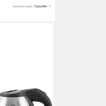
Topseller
Sortieren nach:
RIO
erkocher ‎WK-108079
 W
Leistung