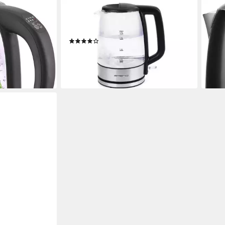
EMERIO
EME
9255 mit
Wasserkocher Emerio Glas-
Wass
Wasserkocher WK-130126, 1,7 Liter
1,7 L
(1)
220
17,29 €
25,9
lieferbar - in 3-4 Werktagen bei dir
liefe
en bei dir