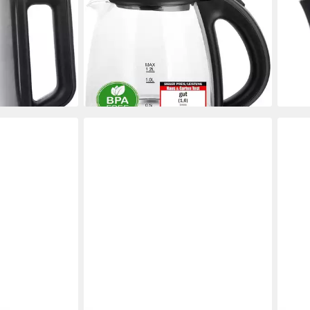
22829
Wasserkocher ‎WK-125145 Glas-
Wass
Wasserkocher
Wass
Liter
2200 W
Leistung
900
ab 24,99 €
UVP
28,99 €
en bei dir
23,0
-14%
liefe
lieferbar - in 3-4 Werktagen bei dir