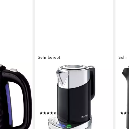
Sehr beliebt
Sehr 
ARENDO
ARE
 Black 26380-
Wasserkocher Edelstahl, Schnellkoch
Wass
Funktion, Temperatureinstellung 70°
Temp
C - 100° C
mit 
3000 W
Leistung
220
1,7 l
Kapazität
1,5 l
Metall, Kunststoff
Material
Edels
(386)
59,95 €
49,9
UVP
129,99 €
-54%
-58
erktag bei dir