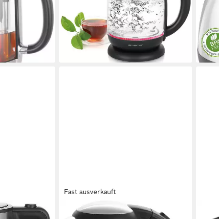
1,7 l
Kapazität
31,8
erial
Glas, Kunststoff
Material
liefe
44,90 €
lieferbar - in 5-6 Werktagen bei dir
en bei dir
Fast ausverkauft
EMERIO
EME