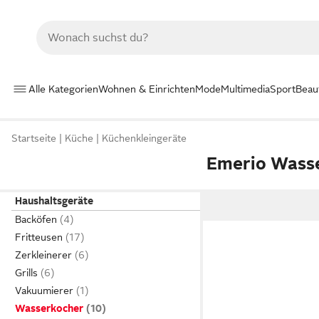
Alle Kategorien
Wohnen & Einrichten
Mode
Multimedia
Sport
Beau
Startseite
Küche
Küchenkleingeräte
Emerio Wass
Haushaltsgeräte
Backöfen
Fritteusen
Zerkleinerer
Grills
Vakuumierer
Wasserkocher