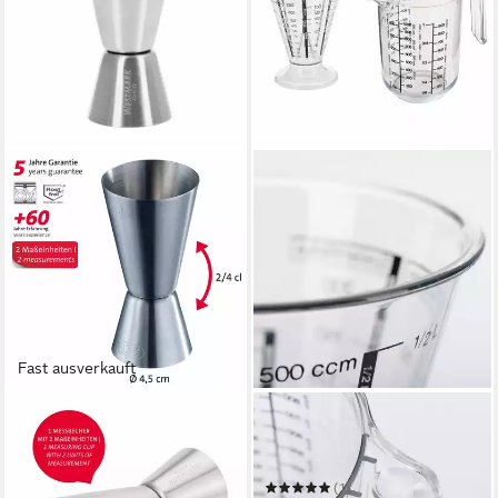
Fast ausverkauft
WESTMARK
WESTMARK
Barmaß Jigger für Cocktails,
Messbecher Set, 2-tlg.: 1
2 Maßeinheiten: 2/4 cl
Messkanne + 1 Messbecher,
9,99 €
Füllvolumen: 0,5 + 1 Liter
UVP
11,49 €
(1)