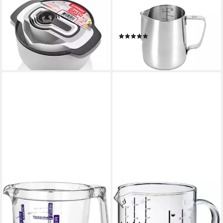
Schüssel Herzberg
Messbecher GRÄWE
Messbecher und Schüssel Set
Messbecher Edelstahl,
8-teilig verschiedene Größen,
Edelstahl 18/10
(2)
Kunststoff Edelstahl, (8-tlg)
ab 12,90 €
ab 12,95 €
lieferbar - in 2-3 Werktagen bei dir
lieferbar - in 3-4 Werktagen bei dir
FACKELMANN
GEFU
Messbecher Fackelmann
Messbecher METI, 1000 ml,
Profi-Messbecher 1 L,
Glas, Ausgießnase, 1 Liter