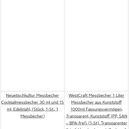
Neuetischkultur Messbecher
WestCraft Messbecher 1 Liter
Cocktailmessbecher 30 ml und 15
Messbecher aus Kunststoff
ml, Edelstahl, (Stück, 1-St., 1
1000ml Fassungsvermögen,
Messbecher)
Transparent, Kunststoff (PP, SAN
– BPA-frei), (1-St), Transparenter