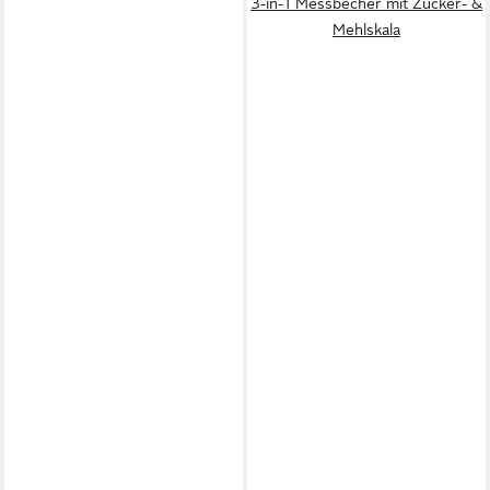
3-in-1 Messbecher mit Zucker- &
Mehlskala