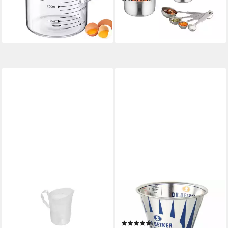
UVP
14,49 €
14,99 €
UVP
29,99 €
-10%
-50%
lieferbar - in 2-3 Werktagen bei dir
lieferbar - in 2-3 Werktagen bei dir
FACKELMANN
DR. OETKER KÜCHENHELFER
Messbecher Fackelmann
Messbecher Nostalgie,
Messbecher 500 ml,
Weißblech, Nostalgie-Design
(1)
Polypropylen