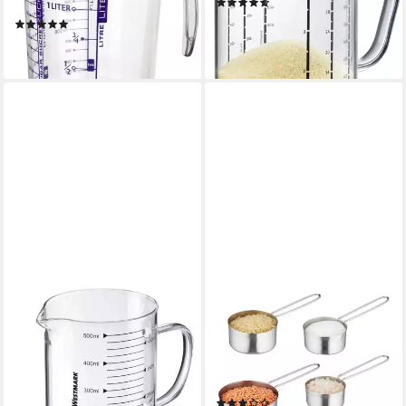
(51)
Kunststoff
22,95 €
(2)
lieferbar - in 1-2 Werktagen bei dir
22,74 €
lieferbar - in 2-3 Werktagen bei dir
WESTMARK
RELAXDAYS
Messbecher aus Glas –
Messbecher 8-tlg.
mikrowellengeeignet,
Messbecher und Messlöffel
temperaturbeständig, 0,5
Set, Edelstahl, (Messbecher-
Liter, Glas
und Messlöffel-Set, 8-St)
(5)
12,99 €