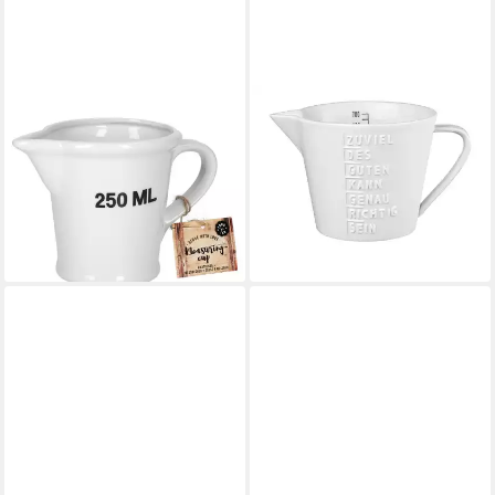
MAMBOCAT
RÄDER DESIGN STORIES
Messbecher Messbecher
Messbecher Messbecher
250ml Porzellan weiß 10,5 x
Zuviel des Guten weiß 0,7l,
9,5 cm Messkanne Ausgießer,
Porzellan
21,99 €
Porzellan
lieferbar - in 2-3 Werktagen bei dir
16,99 €
lieferbar - in 3-4 Werktagen bei dir