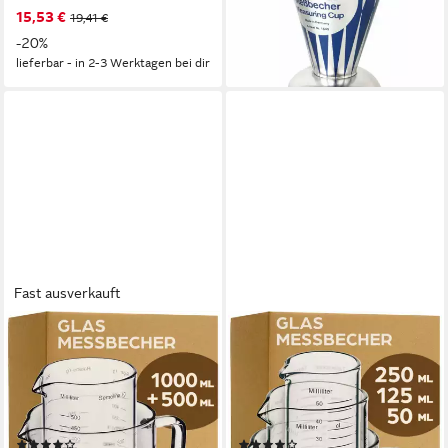
ab 17,90 €
15,53 €
19,41 €
lieferbar - in 3-4 Werktagen bei dir
-20%
lieferbar - in 2-3 Werktagen bei dir
Fast ausverkauft
PRAKNU
PRAKNU
Messbecher Glas Messbecher
Messbecher Glas Messbecher
mit Ausguss - 1L & 500ml -
mit Ausguss - 50ml, 125ml,
Hitzebeständig &,
250ml - Präzise Skala,
Borosilikatglas, (Set)
Borosilikatglas, (Set)
(6)
(12)