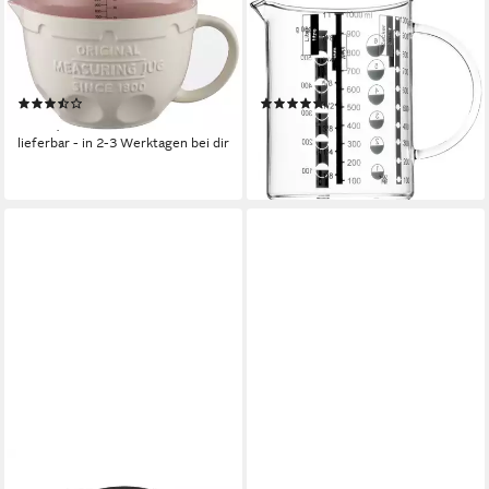
MASON CASH
WMF
Messbecher, Steingut, 3-in1,
Messbecher Gourmet, Glas,
zum Abmessen, Mischen und
(1-St), Kleinstmengen genau
Ausgießen, 1 Liter
ablesbar
(8)
(226)
ab 37,84 €
19,19 €
UVP
21,99 €
lieferbar - in 2-3 Werktagen bei dir
-13%
lieferbar - in 1-2 Werktagen bei dir
HERZBERG
GRÄWE