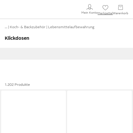
Mein Konto
Merkzettel
Warenkorb
…
Koch- & Backzubehör
Lebensmittelaufbewahrung
Klickdosen
1.202 Produkte