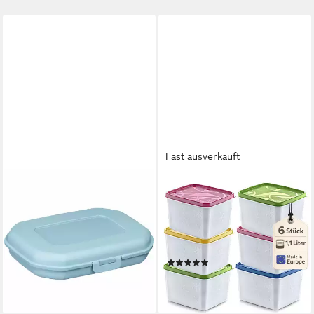
Fast ausverkauft
WESTMARK
ANNASTORE
Lunchbox
Vorratsdose Hochwertige
Brotdose/Snackbox, mit Klick-
Tiefkühldosen - Gefrierdosen
Verschluss, Höhe: ca. 3,7 cm,
- Tiefkühlboxen, von -20°C bis
Blau, PP
+ 100°C - Gefrierboxen
(7)
5,99 €
UVP
7,49 €
Luftdicht
ab 14,99 €
-20%
lieferbar - in 3-4 Werktagen bei dir
lieferbar - in 2-3 Werktagen bei dir