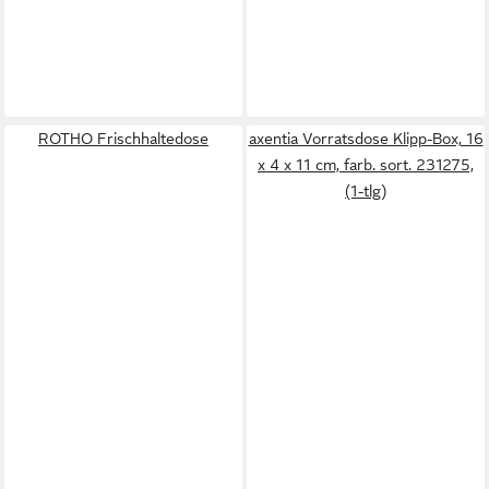
ROTHO Frischhaltedose
axentia Vorratsdose Klipp-Box, 16
x 4 x 11 cm, farb. sort. 231275,
(1-tlg)