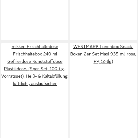
mikken Frischhaltedose
WESTMARK Lunchbox Snack-
Frischhaltebox 240 ml
Boxen 2er Set Maxi 935 ml, rosa,
Gefrierdose Kunststoffdose
PP, (2-tlg)
Plastikdose, (Spar-Set, 100-tlg.,
Vorratsset), Heiß- & Kaltabfüllung,
luftdicht, auslaufsicher