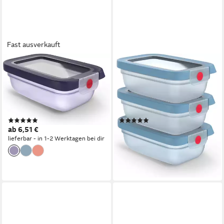
Fast ausverkauft
EMSA
EMSA
Frischhaltedose oneClick,
Frischhaltedose oneClick,
Polyprophylen (PP), (1-tlg),
Polyprophylen (PP), (Set, 3-
verschlossen mit nur 1 x Klick,
tlg), verschlossen mit nur 1 x
100% dicht, made in Germany
Klick, 100% dicht, made in
(24)
(6)
Germany
ab 6,51 €
14,63 €
UVP
20,97 €
lieferbar - in 1-2 Werktagen bei dir
-30%
lieferbar in 4 Wochen