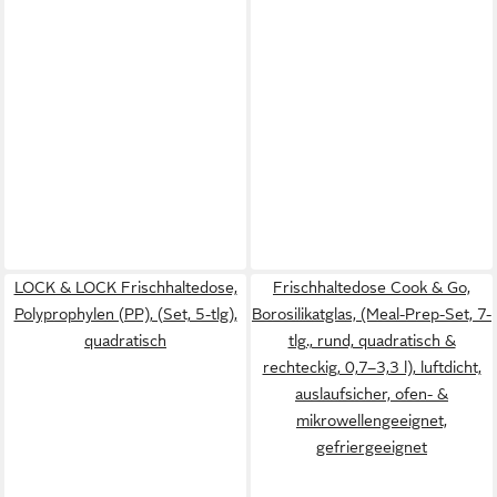
LOCK & LOCK Frischhaltedose,
Frischhaltedose Cook & Go,
Polyprophylen (PP), (Set, 5-tlg),
Borosilikatglas, (Meal-Prep-Set, 7-
quadratisch
tlg., rund, quadratisch &
rechteckig, 0,7–3,3 l), luftdicht,
auslaufsicher, ofen- &
mikrowellengeeignet,
gefriergeeignet