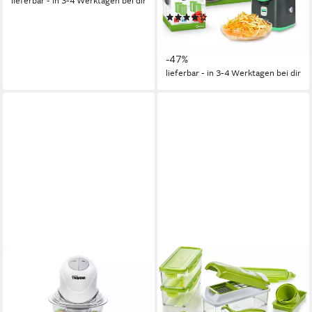
Edelstahl
Material Messer
lieferbar - in 3-4 Werktagen bei dir
(26)
129,94 €
UVP
244,95 €
11,87 €
mtl. in 12 Raten
-47%
lieferbar - in 3-4 Werktagen bei dir
TRISTAR
GENIUS
Zerkleinerer
Gemüseschneider Genius
Nicer Dicer Smart Julietti, 16
200 W
Leistung
0.600 l
Kapazität
Teile, Gemüseschneider