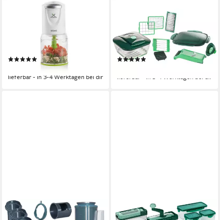
DOMO
GENIUS
Zerkleinerer
Gemüseschneider Chef
400 W
Leistung
0 W
Leistung
0.500 l
Kapazität
manuell
Betriebsart
Elektrisch
Betriebsart
Edelstahl
Material Messer
(1)
(1)
28,99 €
49,99 €
lieferbar - in 3-4 Werktagen bei dir
lieferbar - in 3-4 Werktagen bei dir
GENIUS
GENIUS
Gemüseschneider Nicer Dicer
Gemüseschneider Nicer Dicer