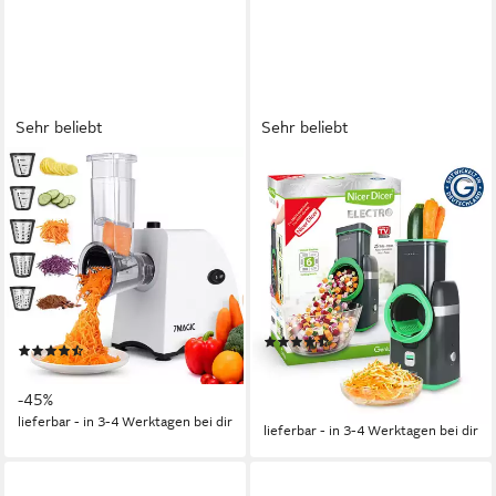
Sehr beliebt
Sehr beliebt
KNKA PRO
GENIUS
Gemüseschneider
Gemüseschneider Nicer Dicer
Elektrischer Gemüsehobel,
Electro, 25 tlg, Gemüsehobel
Obst- und Gemüsereibe,
elektrisch, 6 Einsätze
Multifunktionsreibe
80 W
Leistung
Netzkabel
Betriebsart
250 W
Leistung
Edelstahlklingen
Material Messer
Netzkabel
Betriebsart
(25)
(54)
106,79 €
UVP
199,95 €
54,99 €
UVP
99,99 €
9,75 €
mtl. in 12 Raten
-45%
-47%
lieferbar - in 3-4 Werktagen bei dir
lieferbar - in 3-4 Werktagen bei dir