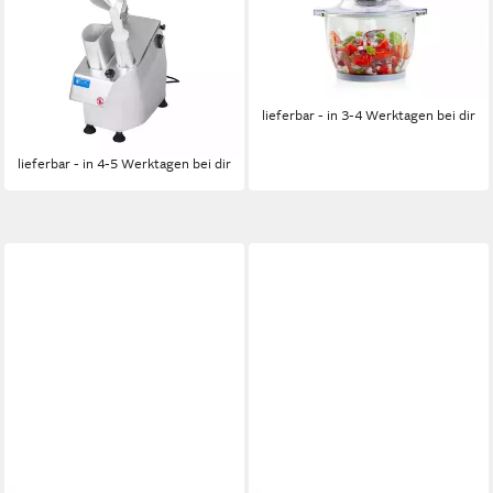
400 W
Leistung
1.4 l
Kapazität
Raspelscheiben
Elektrisch
Betriebsart
Würfelscheiben Pommes
40,99 €
UVP
59,95 €
550 W
Leistung
-32%
Strom
Betriebsart
lieferbar - in 3-4 Werktagen bei dir
474,00 €
17,01 €
mtl. in 36 Raten
lieferbar - in 4-5 Werktagen bei dir