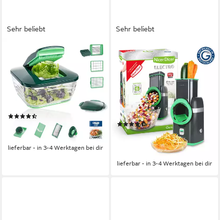
Sehr beliebt
Sehr beliebt
GENIUS
GENIUS
Gemüseschneider Genius
Gemüseschneider Nicer Dicer
Zerkleiner Nicer Dicer Chef
Electro, 25 tlg, Gemüsehobel
15 Teile Gemüsehobel
elektrisch, 6 Einsätze
3,30 l
Kapazität
80 W
Leistung
manuell
Betriebsart
Netzkabel
Betriebsart
Edelstahlklingen
Material Messer
(45)
(25)
66,89 €
UVP
129,90 €
106,79 €
UVP
199,95 €
-49%
9,75 €
mtl. in 12 Raten
lieferbar - in 3-4 Werktagen bei dir
-47%
lieferbar - in 3-4 Werktagen bei dir