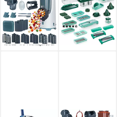
Electro PRO Set 32-tlg., sage,
Fusion smart, Set 34-tlg.,
Gemüseschneider
mintgrün
80 W
Leistung
manuell
Betriebsart
Netzkabel
Betriebsart
(7)
Edelstahl
Material Messer
96,94 €
169,79 €
lieferbar - in 3-4 Werktagen bei dir
15,51 €
mtl. in 12 Raten
lieferbar - in 3-4 Werktagen bei dir
GAM
GENIUS