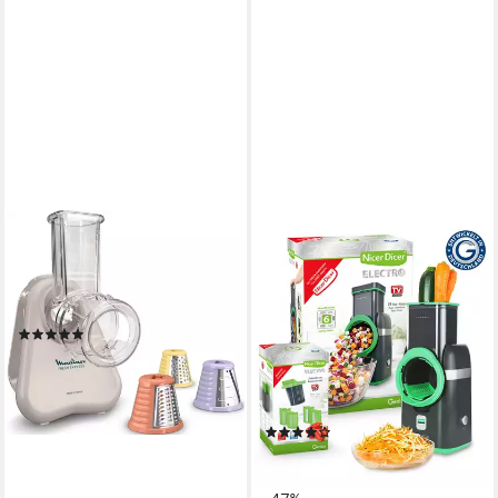
TEFAL
GENIUS
Zerkleinerer Fresh Express
Gemüseschneider Nicer Dicer
Electro Deluxe 32 tlg,
150 W
Leistung
Netzkabel
Betriebsart
Gemüsehobel elektrisch, 9
(4)
Einsätze
54,06 €
80 W
Leistung
lieferbar in 3 Wochen
Netzkabel
Betriebsart
Edelstahl
Material Messer
(26)
129,94 €
UVP
244,95 €
11,87 €
mtl. in 12 Raten