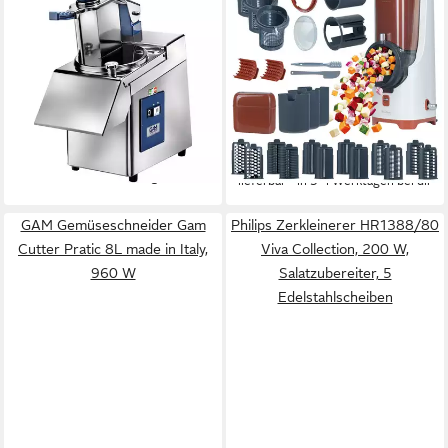
Gemüseschneider
Gemüseschneider Nicer Dicer
Gemüseschneider 230V
Electro PRO Set 32-tlg.,
made in Italy
terracotta, Gemüseschneider
Netzkabel
Betriebsart
80 W
Leistung
Netzkabel
Betriebsart
1.290,90 €
UVP
1.990,90 €
Edelstahl
Material Messer
37,48 €
mtl. in 48 Raten
169,79 €
-35%
15,51 €
mtl. in 12 Raten
lieferbar - in 5-6 Werktagen bei dir
lieferbar - in 3-4 Werktagen bei dir
GAM Gemüseschneider Gam
Philips Zerkleinerer HR1388/80
Cutter Pratic 8L made in Italy,
Viva Collection, 200 W,
960 W
Salatzubereiter, 5
Edelstahlscheiben