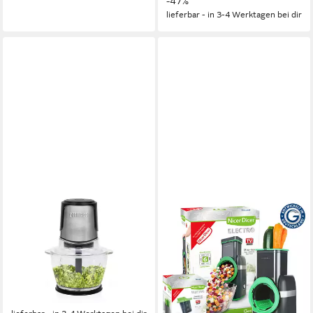
-47%
lieferbar - in 3-4 Werktagen bei dir
PRINCESS
GENIUS
Zerkleinerer
Gemüseschneider Nicer Dicer
Electro Deluxe 32 tlg,
300 W
Leistung
1 l
Kapazität
Gemüsehobel elektrisch, 9
Elektrisch
Betriebsart
Einsätze
32,99 €
UVP
43,99 €
80 W
Leistung
-25%
Netzkabel
Betriebsart