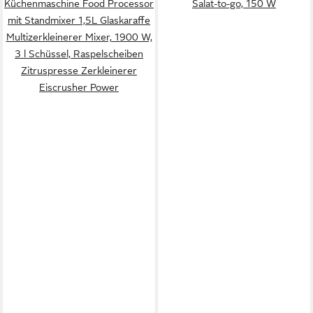
Küchenmaschine Food Processor
Salat-to-go, 150 W
mit Standmixer 1,5L Glaskaraffe
Multizerkleinerer Mixer, 1900 W,
3 l Schüssel, Raspelscheiben
Zitruspresse Zerkleinerer
Eiscrusher Power