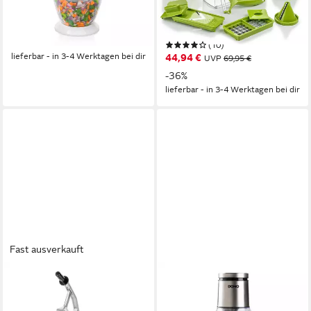
Elektrisch
Betriebsart
0,80 l
Kapazität
28,99 €
UVP
36,99 €
manuell
Betriebsart
-22%
(10)
lieferbar - in 3-4 Werktagen bei dir
44,94 €
UVP
69,95 €
-36%
lieferbar - in 3-4 Werktagen bei dir
Fast ausverkauft
ROYAL CATERING
DOMO
Gemüseschneider Zerkleiner
Zerkleinerer
elektrisch 5 Scheiben