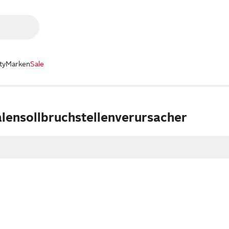
ty
Marken
Sale
alensollbruchstellenverursacher