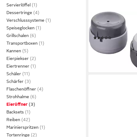
Servierlöffel
Dessertringe
FACKELMANN
Verschlusssysteme
Eierpiekser Fackelman
Speiseglocken
cm
Grillschalen
(2)
Transportboxen
4,34 €
lieferbar - in 3-4 Werktag
Kannen
Eierpiekser
Eiertrenner
Schäler
Schärfer
Flaschenöffner
Strohhalme
Eieröffner
Backsets
Reiben
Marinierspritzen
Tortenringe