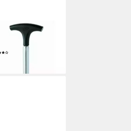
LE
köpfer, Schäler zum sauberen
ennen von Eierschalen, Edelstahl
10
(36)
3,26 €
r ausverkauft