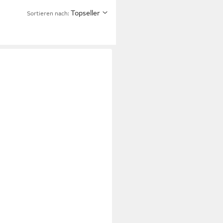
Topseller
Sortieren nach:
U
köpfer Eierköpfer OVO Edelstahl
öffner Eier Köpfer Ei