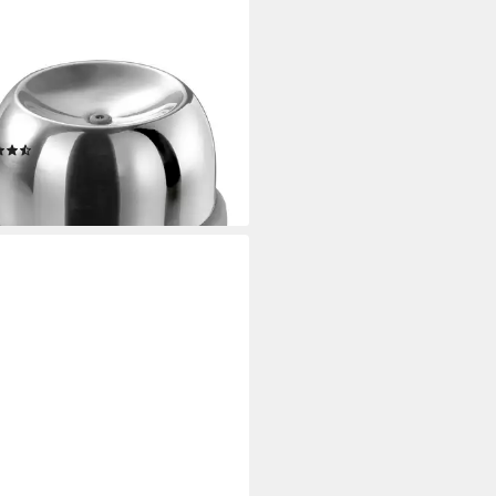
U
köpfer Eier-Piekser,
tahl/Kunststoff Perfo, (1-tlg),
piekser
(3)
 €
rbar - in 3-4 Werktagen bei dir