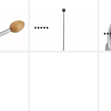
TAKE2-DESIGN
GEF
rköpfer
Eierköpfer Clack Klassik Silikonkugel
Eier
Schwarz
Edels
(20)
Eier
ab 26,90 €
en bei dir
lieferbar - in 2-3 Werktagen bei dir
7,99
liefe
+5