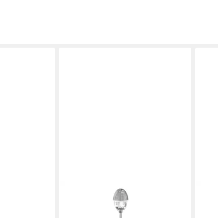
GEFU
GEF
r SCISO
Eierköpfer Eierköpfer OVO Edelstahl
Eier
ier Eiersch
mit Salzstreuer Eieröffne
Eier