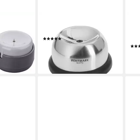
WESTMARK
MY B
n Eilocher 5
Eierpiekser Eidorn/Eierpieker,
Eier
Rostfreier Edelstahl, Silber/Schwarz
Eiers
(3)
18/
8,49 €
UVP
9,49 €
en bei dir
11,9
-11%
lieferbar - in 2-3 Werktagen bei dir
-11%
liefe