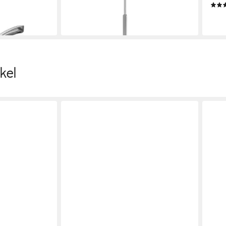
24,95 €
24,9
lieferbar - in 3-4 Werktagen bei dir
en bei dir
liefe
kel