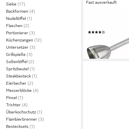
Fast ausverkauft
Siebe
Backformen
FACKELMANN
Nudellöffel
Eierschneider Eco Eie
Flaschen
Nature, (1-tlg)
(5)
Portionierer
19,33 €
Küchenzangen
lieferbar - in 2-3 Werktag
Untersetzer
Grillspieße
Soßenlöffel
Spritzbeutel
Steakbesteck
Eierbecher
Messerblöcke
Pinsel
Trichter
Überkochschutz
Flambierbrenner
Bestecksets