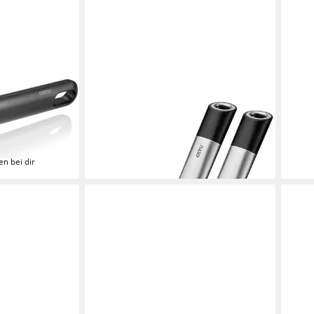
GEFU
GEF
Dosenöffner PRIMELINE, mit
Eier
sendeckel
integrietem Kapselhebern
Komp
29,95 €
9,99
lieferbar - in 1-2 Werktagen bei dir
liefe
en bei dir