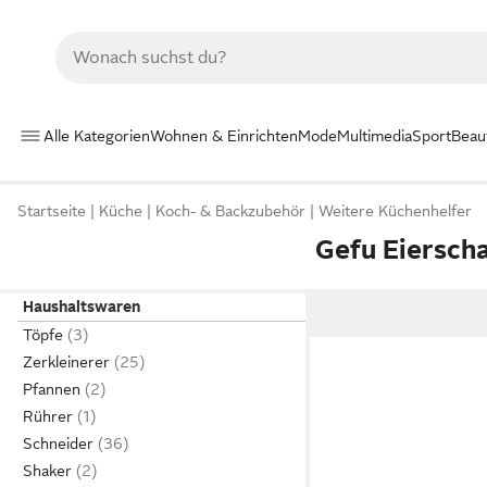
Alle Kategorien
Wohnen & Einrichten
Mode
Multimedia
Sport
Beau
Startseite
Küche
Koch- & Backzubehör
Weitere Küchenhelfer
Gefu Eiersch
Haushaltswaren
Töpfe
Zerkleinerer
Pfannen
Rührer
Schneider
Shaker