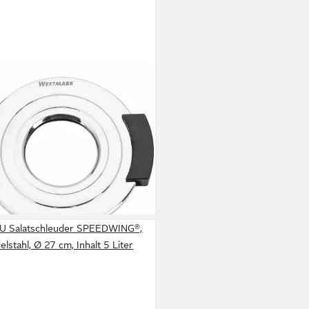
TMARK
öpfer Maße: 9,1 x 8,1 x 1,1 cm,
ffner/Köpfer, rostfrei, langlebig
1 €
rbar - in 2-3 Werktagen bei dir
U Salatschleuder SPEEDWING®,
elstahl, Ø 27 cm, Inhalt 5 Liter