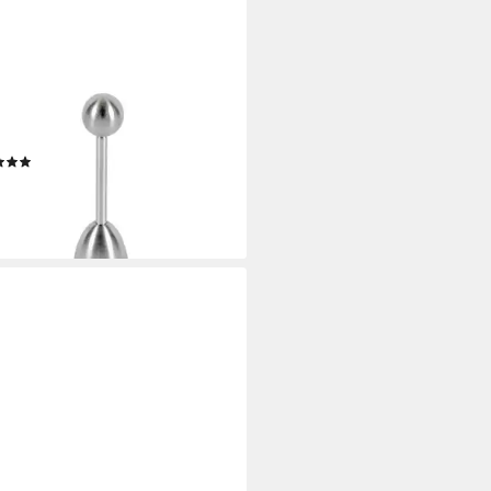
ASIC
köpfer Eierköpfer /
chalenbrecher, (1-tlg), Edelstahl
8
(1)
9 €
UVP
13,50 €
rbar - in 5-6 Werktagen bei dir