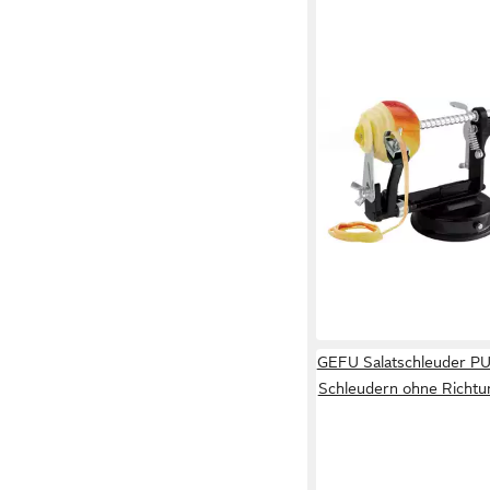
GEFU
Apfelschäler DELICIO, (
Funktion, mühelos, ko
32,95 €
lieferbar - in 1-2 Werktag
GEFU Salatschleuder PU
Schleudern ohne Richtu