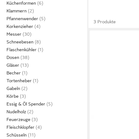
Küchenformen
Klammern
Pfannenwender
3 Produkte
Korkenzieher
Messer
Schneebesen
Flaschenkühler
Dosen
Gläser
Becher
Tortenheber
Gabeln
Körbe
Essig & Öl Spender
Nudelholz
Feuerzeuge
GEFU
Fleischklopfer
Eierköpfer Eierköpfe
Schüsseln
Edelstahl Eieröffner E