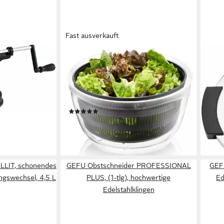
Fast ausverkauft
GEFU
WES
1-tlg), 3-in-1
Salatschleuder 4-IN-1, Schleuder für
Eierk
mpakt.
Salat aus Kunststoff, inkl.
Eierö
17,0
Frischhaltedeckel, die Schüssel kann
en bei dir
liefe
zum Servieren verwendet werden
(2)
32,95 €
UVP
42,90 €
-23%
lieferbar - in 3-5 Werktagen bei dir
LLIT, schonendes
GEFU Obstschneider PROFESSIONAL
GEF
ngswechsel, 4,5 L
PLUS, (1-tlg), hochwertige
Ed
Edelstahlklingen