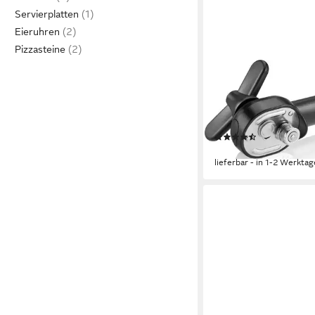
Servierplatten
Eieruhren
Pizzasteine
GEFU
Dosenöffner ONTOP,
Metall/Kunststoff, Do
wieder aufsetzbar
(6)
22,95 €
lieferbar - in 1-2 Werktag