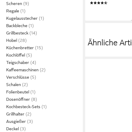
(2)
Scheren
16,95 €
Regale
lieferbar - in 3-4 Werktag
Kugelausstecher
Backbleche
Grillbesteck
Hobel
Ähnliche Arti
Küchenbretter
Kochlöffel
Teigschaber
Kaffeemaschinen
Verschlüsse
Schalen
Folienbeutel
Dosenöffner
Kochbesteck-Sets
Grillhalter
Ausgießer
Deckel