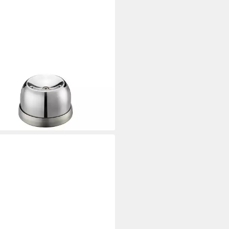
U
piekser Eier Piekser PERFO
letter Edelstahl Eiersteche
 €
rbar - in 3-4 Werktagen bei dir