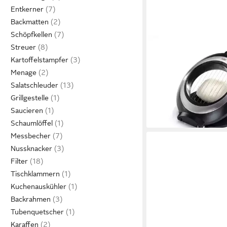
Entkerner
Backmatten
Schöpfkellen
GEFU
Streuer
Mozzarellaschneider
Kartoffelstampfer
Mozzarellaschneide
Menage
Eierschneider Kartoff
Salatschleuder
17,95 €
Grillgestelle
lieferbar - in 3-4 Werktag
Saucieren
Schaumlöffel
Messbecher
Nussknacker
Filter
Tischklammern
Kuchenauskühler
Backrahmen
Tubenquetscher
Karaffen