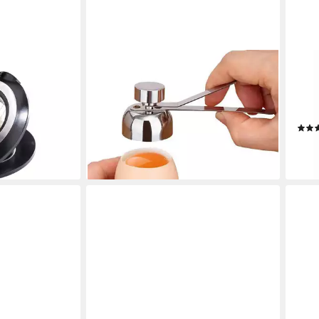
FELIXLEO
RÖS
Eierschneider Eieröffner Edelstahl
Eier
r TOSCANA
Cutter für Weiche und Hartgekochte
Abtr
e
Eier, (1-tlg)
18/
16,68 €
UVP
20,01 €
ab 2
en bei dir
-17%
leide
lieferbar in 3 Wochen