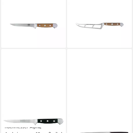
GÜDE MESSER SOLINGEN
GÜDE MESSER SOLINGEN
Kochmesser Güde Alpha
Kochmesser Güde Alpha
Birne Ausbeinmesser, 13 cm
Birne Weichkäsemesser, 15
Flex B703/13
cm B290/15
135,00 €
120,00 €
lieferbar - in 5-6 Werktagen bei dir
lieferbar - in 5-6 Werktagen bei dir
GÜDE MESSER SOLINGEN
GÜDE MESSER SOLINGEN
Kochmesser Alpha,
Kochmesser Güde "The