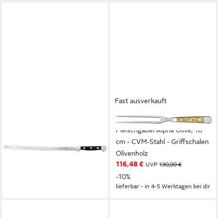
Fast ausverkauft
GÜDE MESSER SOLINGEN
GÜDE MESSER SOLINGEN
Kochmesser Güde Alpha
Fleischgabel Alpha Olive, 18
Lachsmesser, 32 cm 1791/32
cm - CVM-Stahl - Griffschalen
165,00 €
Olivenholz
lieferbar - in 5-6 Werktagen bei dir
116,48 €
UVP
130,00 €
-10%
lieferbar - in 4-5 Werktagen bei dir