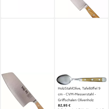
cm B703/06
94,00 €
lieferbar - in 5-6 Werktagen bei dir
GÜDE MESSER SOLINGEN
GÜDE MESSER SOLINGEN
Kochmesser X742/16
Besteck-Set Alpha Olive,
186,00 €
HolzStahlOlive, Tafellöffel 9
lieferbar - in 5-6 Werktagen bei dir
cm - CVM-Messerstahl -
Griffschalen Olivenholz
82,95 €