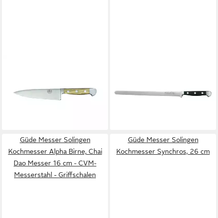
GÜDE MESSER SOLINGEN
GÜDE MESSER SOLINGEN
Kochmesser Güde Alpha Olive
Kochmesser Güde Alpha
kleines Kochmesser, 16 cm
Lachsmesser, 26 cm 1791/26
160,00 €
X805/16
lieferbar - in 5-6 Werktagen bei dir
150,00 €
lieferbar - in 5-6 Werktagen bei dir
Güde Messer Solingen
Güde Messer Solingen
Kochmesser Alpha Birne, Chai
Kochmesser Synchros, 26 cm
Dao Messer 16 cm - CVM-
Messerstahl - Griffschalen