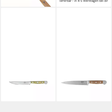
lieferbar - in 4-5 Werktagen bei dir
GÜDE MESSER SOLINGEN
GÜDE MESSER SOLINGEN
Kochmesser Güde Alpha Olive
Kochmesser Güde Alpha
Steakmesser, 12 cm X313/12
Birne Filiermesser Flex 18 cm
95,00 €
B765/18
lieferbar - in 5-6 Werktagen bei dir
147,00 €
lieferbar - in 5-6 Werktagen bei dir