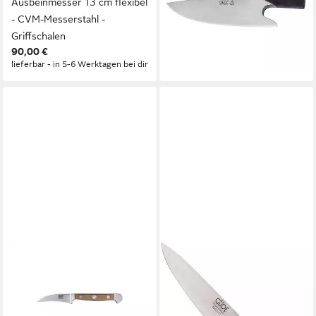
Ausbeinmesser 13 cm flexibel
Knife", Grenadill-Holz, 26 cm
- CVM-Messerstahl -
G888/26
395,00 €
Griffschalen
lieferbar - in 5-6 Werktagen bei dir
90,00 €
lieferbar - in 5-6 Werktagen bei dir
GÜDE MESSER SOLINGEN
GÜDE MESSER SOLINGEN
Kochmesser Güde Alpha
Kochmesser X805/21
166,00 €
Birne Schälmesser
lieferbar - in 3-4 Werktagen bei dir
geschmiedet, Birnenholz, 6