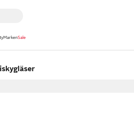
ty
Marken
Sale
skygläser