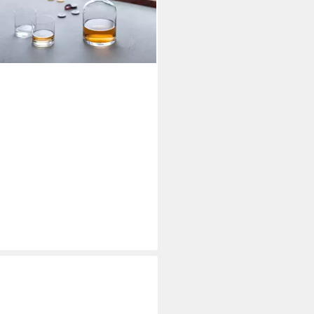
raffe, 2 Whiskygläser), 3-teilig
0 €
rbar - in 5-6 Werktagen bei dir