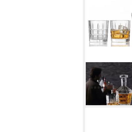
LEONARDO
Gläser-Set SPIRITII, 3-t
teilig (1 Karaffe, 2 Glä
(1)
ab 59,90 €
lieferbar - in 5-6 Werktag