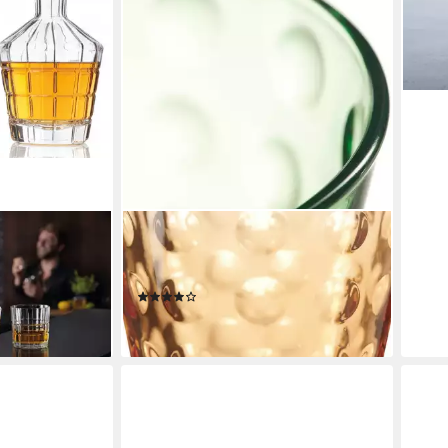
(1 Ka
75,9
liefe
LEONARDO
lg., Glas, 3-
Gläser-Set OPTIC, 6-tlg., Glas, 215
ser), Reliefoptik
ml, 6-teilig
(5)
28,90 €
en bei dir
lieferbar - in 4-5 Werktagen bei dir