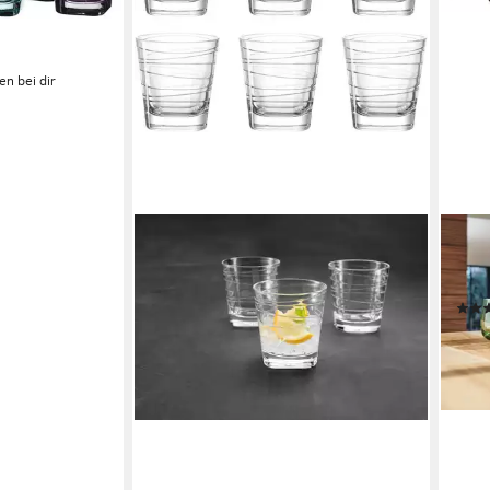
en bei dir
LEO
Whis
ml, 6
ab 3
-26
liefe