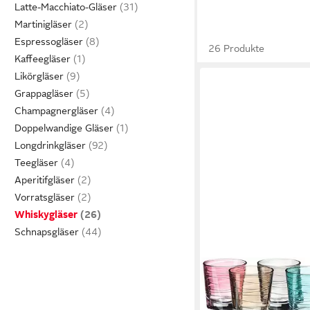
Latte-Macchiato-Gläser
Martinigläser
Espressogläser
26 Produkte
Kaffeegläser
Likörgläser
Grappagläser
Champagnergläser
Doppelwandige Gläser
Longdrinkgläser
Teegläser
Aperitifgläser
Vorratsgläser
Whiskygläser
Schnapsgläser
LEONARDO
Whiskyglas VARIO, 6-tl
ml, 6-teilig