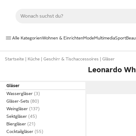
Alle Kategorien
Wohnen & Einrichten
Mode
Multimedia
Sport
Beau
Startseite
Küche
Geschirr & Tischaccessoires
Gläser
Leonardo Whi
Gläser
Wassergläser
Gläser-Sets
Weingläser
Sektgläser
Biergläser
Cocktailgläser