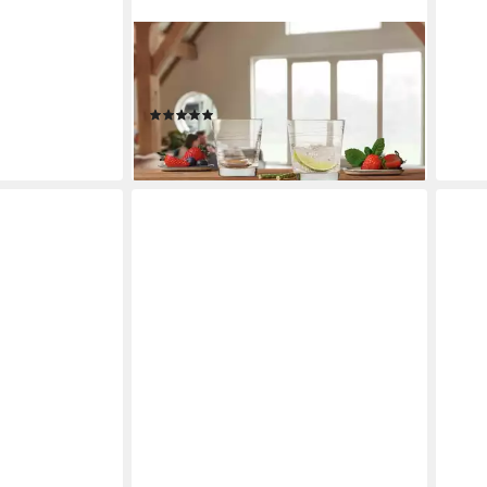
LEONARDO
Whiskyglas VARIO, 6-tlg., Glas, 250
ml, 6-teilig
(9)
ab 16,55 €
lieferbar - in 4-5 Werktagen bei dir