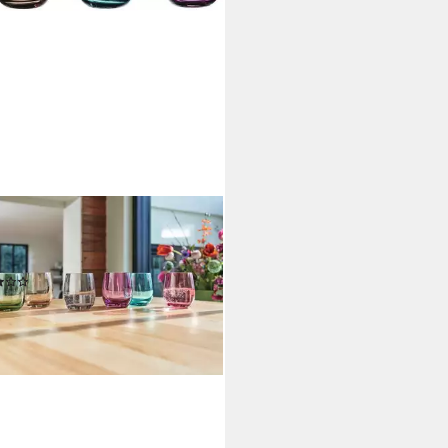
NARDO
kyglas SORA, 6-tlg., Glas, 360
-teilig
(2)
3,16 €
UVP
45,00 €
%
rbar - in 4-5 Werktagen bei dir