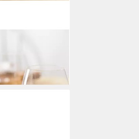
NARDO
kyglas Trinkglas, CESTI, 460 ml,
et, 6-tlg., Kristallglas,
kybecher,
maschinengeeignet
9 €
rbar - in 4-5 Werktagen bei dir