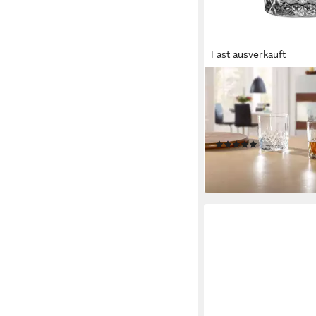
Fast ausverkauft
LEONARDO
Whiskyglas Limited Ed
Whiskybecher 320 ml 6
Glas
(1)
32,45 €
lieferbar - in 2-3 Werktag