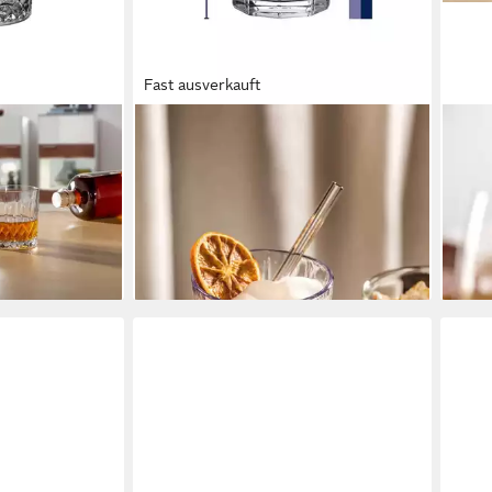
Fast ausverkauft
LEONARDO
LEO
ition
Whiskyglas Soiritii Nova
Whis
er Set, 6-tlg.,
Whiskygläser 350 ml 4er Set, 4-tlg.,
6er-S
Glas
Whis
36,45 €
spül
lieferbar - in 2-3 Werktagen bei dir
32,9
en bei dir
liefe