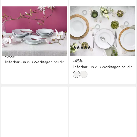
CREATABLE
CREATABLE
Teller-Set Amelie Weiß, Teller
Teller-Set Maria Theresia,
Set 18-tlg (18-tlg), 6
Teller Set 18-tlg (18-tlg), 6
Personen, Porzellan, Daily
Personen, Porzellan,
Use, Zeitlos
Traditionelle Porzellanform
(2)
ab 55,99 €
UVP
89,99 €
ab 81,99 €
UVP
149,99 €
-38%
-45%
lieferbar - in 2-3 Werktagen bei dir
lieferbar - in 2-3 Werktagen bei dir