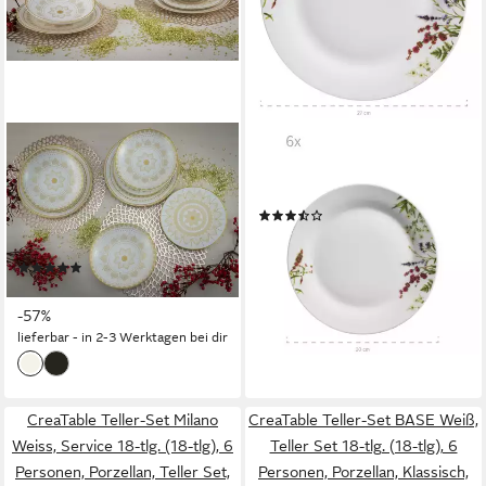
CREATABLE
MÄSER
Teller-Set Mandala Gold (12-
Tafelservice Herbal Garden
tlg), 4 Personen, Steinzeug,
(18-tlg), 6 Personen, Porzellan
(3)
Teller Set, goldene
67,99 €
UVP
106,95 €
orientalische Motive, 12 Teile,
-36%
(4)
für 4 Personen
lieferbar - in 3-4 Werktagen bei dir
ab 73,47 €
UVP
169,99 €
-57%
lieferbar - in 2-3 Werktagen bei dir
CreaTable Teller-Set Milano
CreaTable Teller-Set BASE Weiß,
Weiss, Service 18-tlg. (18-tlg), 6
Teller Set 18-tlg. (18-tlg), 6
Personen, Porzellan, Teller Set,
Personen, Porzellan, Klassisch,