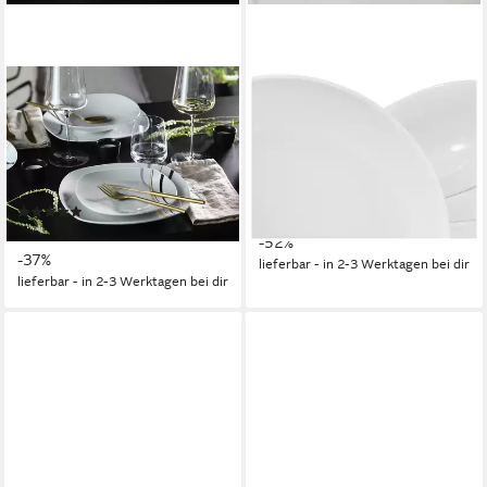
CREATABLE
CREATABLE
Teller-Set Square City Line,
Teller-Set Allround Weiß,
Teller Set 18-tlg (18-tlg), 6
Tellerset 12-tlg (12-tlg), 4
Personen, Porzellan,
Personen, Porzellan, Teller
Moderner Urban Style
Set, Daily Use, Zeitlos
(3)
ab 61,82 €
UVP
129,99 €
ab 68,80 €
UVP
109,99 €
-52%
-37%
lieferbar - in 2-3 Werktagen bei dir
lieferbar - in 2-3 Werktagen bei dir