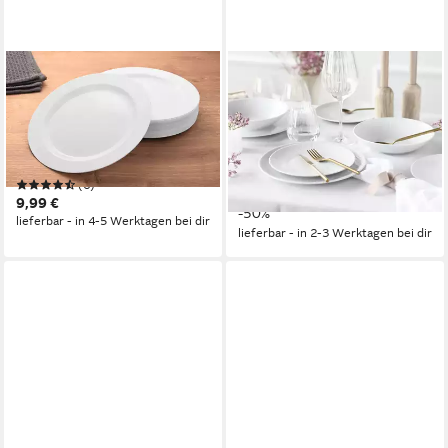
GRÄWE
CREATABLE
Teller-Set Kuchenteller (25-
Teller-Set Valencia Weiß,
tlg), Kunststoff, Gräwe
Teller Set 18-tlg (18-tlg), 6
Mehrwegteller (Kuchenteller)
Personen, Porzellan, Elegant,
aus Kunststoff, 19 cm, 25
Boho Chic
(6)
90,26 €
Stück
UVP
179,99 €
9,99 €
-50%
lieferbar - in 4-5 Werktagen bei dir
lieferbar - in 2-3 Werktagen bei dir