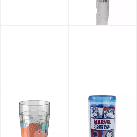
6,89 €
lieferbar - in 2-3 Werktagen bei dir
HABA
Becher Glitzerbecher Pinguin
Trinkbecher für Kinder,
Polystyrol, Glitzerteilchen in
der Becherwand
10,99 €