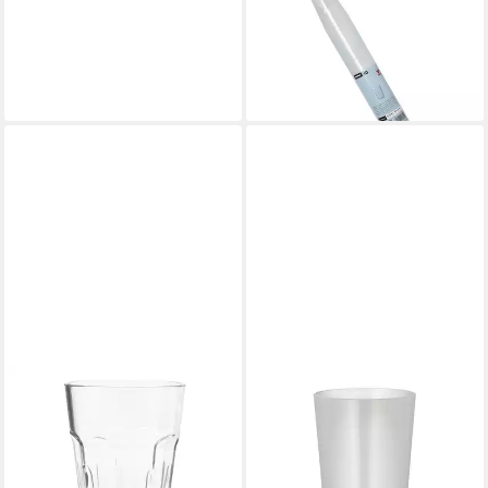
Trinkbecher PP 0,1 l Ø 5,2 cm,
7,4 cm transluzent 40 Stk, PP
ab 5,65 €
lieferbar - in 5-6 Werktagen bei dir