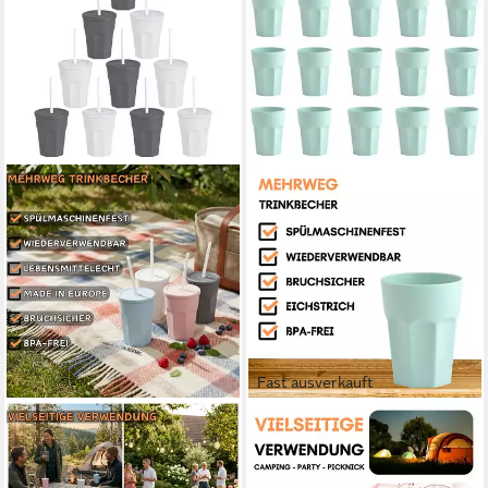
Fast ausverkauft
ENGELLAND
ENGELLAND
Becher Wiederverwendbare
Becher Kunststoffbecher in
Plastikbecher mit Deckel und
modernen Pastellfarben,