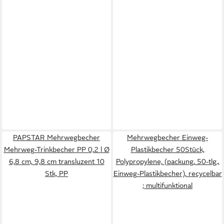
PAPSTAR Mehrwegbecher
Mehrwegbecher Einweg-
Mehrweg-Trinkbecher PP 0,2 l Ø
Plastikbecher 50Stück,
6,8 cm, 9,8 cm transluzent 10
Polypropylene, (packung, 50-tlg.,
Stk, PP
Einweg-Plastikbecher), recycelbar
; multifunktional