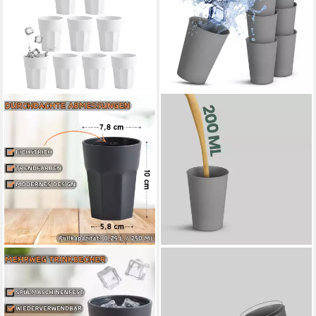
ENGELLAND
PROHOME
Becher Kunststoffbecher in
Mehrwegbecher Trinkbecher
modernen Pastellfarben, 250
BPA Frei 0,2 - 0,4 Liter,
ml, Mehrweg, 10-tlg.,
Kunststoff, (8-tlg., Plastik