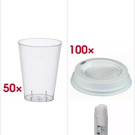
PAPSTAR
Becher, 50-tlg., Polystyrol,
200 ml, Trinkbecher glasklar
ab 9,89 €
lieferbar - in 2-3 Werktagen bei dir
PAPSTAR
Becher To Go, 100-tlg.,
Polystyrol, Ø 8 cm, Deckel für
Trinkbecher