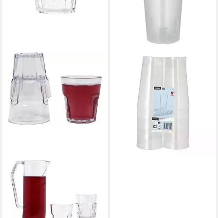
PAPSTAR
Mehrwegbecher Mehrweg-
Trinkbecher 0,4 l Ø 7,5 cm,
14,5 cm transluzent 10 Stk,
PP
20,74 €
(2,07 €/ 1 Stk)
lieferbar - in 2-3 Werktagen bei dir
HYGIENE365
Becher Caipi Becher,
Polycarbonat
5,98 €
lieferbar - in 4-5 Werktagen bei dir