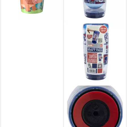
lieferbar - in 3-4 Werktagen bei dir
STORLINE
Thermobecher Marvel
Smartgrip 705 ml
Doppelwandiger Thermo-
Tumbler Anti-Kipp, Polystyrol
24,95 €
34,95 €