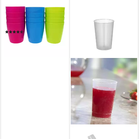
Becher 12 Stück Trinkbecher
Plastik Plastikbecher
Mehrwegbecher Partybecher,
Kunststoff, Mehrweg je 0,3
(4)
Liter
9,99 €
lieferbar - in 4-5 Werktagen bei dir
PAPSTAR
Mehrwegbecher Mehrweg-