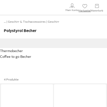
Mein Konto
Merkzettel
Warenkorb
…
Geschirr & Tischaccessoires
Geschirr
Polystyrol Becher
Thermobecher
Coffee to go Becher
4 Produkte