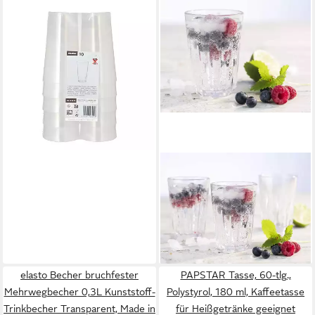
PAPSTAR
Mehrwegbecher Mehrweg-
Trinkbecher 0,3 l Ø 7 cm, 13
cm transluzent 10 Stk, PP
ab 11,34 €
lieferbar - in 5-6 Werktagen bei dir
BUDDY'S
Becher, 6-tlg., Kunststoff, 200
ml, 6-teilig
20,99 €
UVP
34,99 €
-40%
lieferbar - in 3-4 Werktagen bei dir
elasto Becher bruchfester
PAPSTAR Tasse, 60-tlg.,
Mehrwegbecher 0,3L Kunststoff-
Polystyrol, 180 ml, Kaffeetasse
Trinkbecher Transparent, Made in
für Heißgetränke geeignet