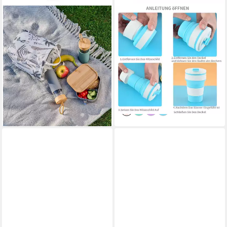
ZELLER PRESENT
KÖNIG DESIGN
Thermobecher Tragbare
Thermobecher Faltbecher
Trinkflasche mit Silikonhülle,
350ml, Silikon,
500 ml, Silikon
Zusammenklappbar, BPA-frei,
ab 16,88 €
UVP
29,99 €
Reisebecher für Kaffee
14,49 €
-44%
UVP
18,49 €
lieferbar - in 3-4 Werktagen bei dir
-22%
lieferbar - in 2-3 Werktagen bei dir