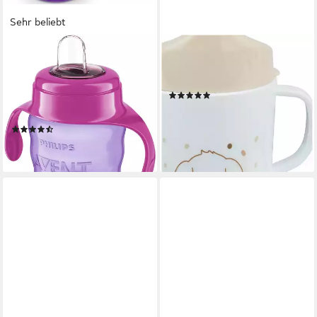
Sehr beliebt
PHILIPS AVENT
STERNTALER®
Trinklernbecher SCF551,
Trinklernbecher Bauernhof,
Polypropylen, Silikon,
Polypropylen, Silikon
(2)
Schnabelbecher mit weichem
8,99 €
Trinkschnabel, ab 6. M.
lieferbar - in 3-4 Werktagen bei dir
(46)
7,99 €
lieferbar - in 1-2 Werktagen bei dir