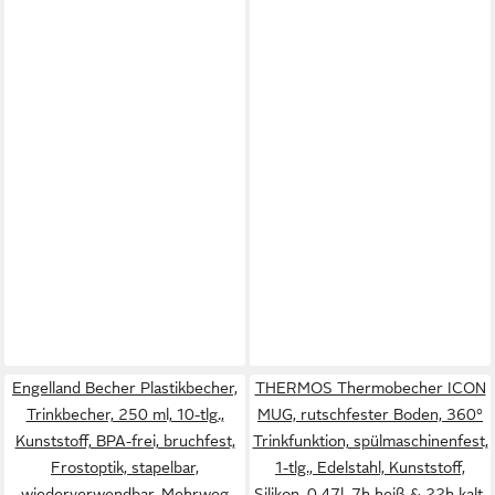
Engelland Becher Plastikbecher,
THERMOS Thermobecher ICON
Trinkbecher, 250 ml, 10-tlg.,
MUG, rutschfester Boden, 360°
Kunststoff, BPA-frei, bruchfest,
Trinkfunktion, spülmaschinenfest,
Frostoptik, stapelbar,
1-tlg., Edelstahl, Kunststoff,
wiederverwendbar, Mehrweg
Silikon, 0,47l, 7h heiß & 22h kalt,