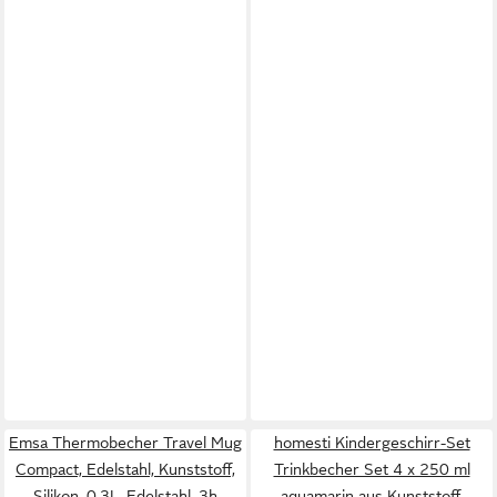
Emsa Thermobecher Travel Mug
homesti Kindergeschirr-Set
Compact, Edelstahl, Kunststoff,
Trinkbecher Set 4 x 250 ml
Silikon, 0,3L, Edelstahl, 3h
aquamarin aus Kunststoff,