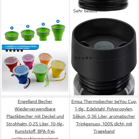
Sehr beliebt
SHIBBY
EMSA
Becher Faltbarer Silikon-
Thermobecher Travel Mug
Becher - Reisetasse Camping
Classic Wave, Edelstahl,
Trinkbecher – 210ml
Kunststoff, Silikon, 100% dicht,
(5)
spülmaschinenfest, 360°-
6,99 €
(105)
Trinköffnung
lieferbar - in 2-3 Werktagen bei dir
ab 19,19 €
UVP
32,49 €
-41%
lieferbar - in 1-2 Werktagen bei dir
Engelland Becher
Emsa Thermobecher beYou Cup,
Wiederverwendbare
1-tlg., Edelstahl, Polypropylen,
Plastikbecher mit Deckel und
Silikon, 0,36 Liter, aromatischer
Strohhalm, 0,25 Liter, 10-tlg.,
Trinkgenuss, 100% dicht, mit
Kunststoff, BPA-frei,
Trageband
spülmaschinengeeignet,