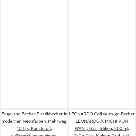
Engelland Becher Plastikbecher in
LEONARDO Coffee-to-go-Becher
modernen Neonfarben, Mehrweg,
LEONARDO X MICHI VON
10-tlg., Kunststoff,
WANT, Glas, Silikon, 500 ml,
spülmaschinengeeignet,
ToGo-Glas, Mulden-Griff, inkl.