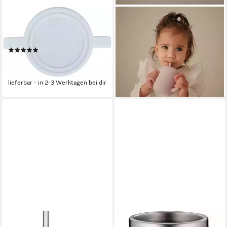
STERNTALER®
MUSHIE
Trinklernbecher Pferd Sunny,
Kinderbecher Training Cup +
Polypropylen, Silikon
Straw, Silikon, Trinklernbecher
(1)
Trinkhalm Kleinkinder ab 6
7,76 €
UVP
8,99 €
Monaten rosa
-14%
22,59 €
lieferbar - in 2-3 Werktagen bei dir
lieferbar - in 2-3 Werktagen bei dir