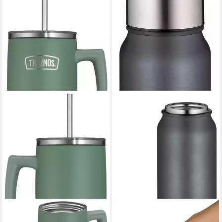
THERMOS
THERMOCAFÉ
Thermobecher REFRESHING
Thermobecher TC DRINKING