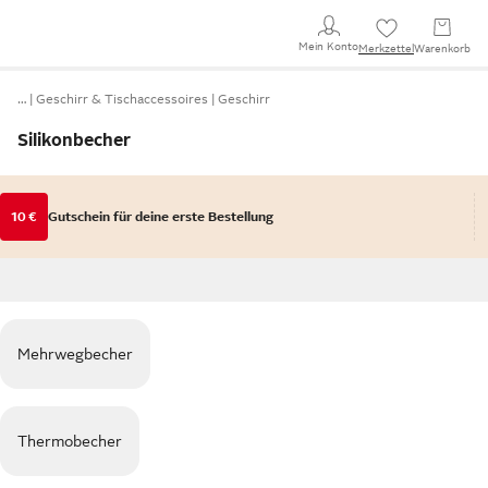
Mein Konto
Merkzettel
Warenkorb
…
Geschirr & Tischaccessoires
Geschirr
Silikonbecher
10 €
Gutschein für deine erste Bestellung
Mehrwegbecher
Thermobecher