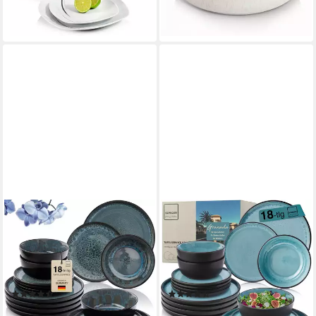
-35%
lieferbar - in 2-3 Werktagen bei dir
lieferbar - in 2-3 Werktagen bei dir
SÄNGER
SÄNGER
Tafelservice Manila
Tafelservice Granada
Geschirrset (18-tlg), 6
Geschirrset (18-tlg), 6
Personen, Steingut, Blau-
Personen, Steingut, Blau,
Schwarz, Handmade,
Handmade, Erweiterbar,
(18)
(12)
Erweiterbar, VALUE
VALUE COLLECTION
ab 129,99 €
ab 129,99 €
174,99 €
174,99 €
COLLECTION