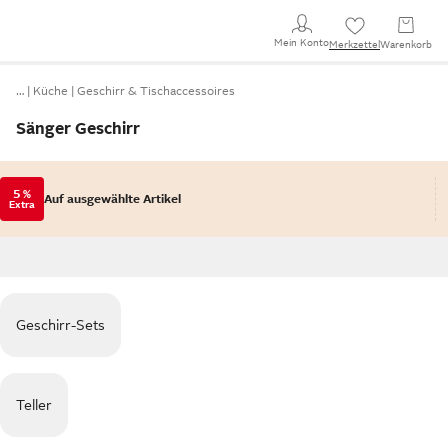
Mein Konto
Merkzettel
Warenkorb
…
Küche
Geschirr & Tischaccessoires
Sänger Geschirr
5 %
Auf ausgewählte Artikel
Extra
Geschirr-Sets
Teller