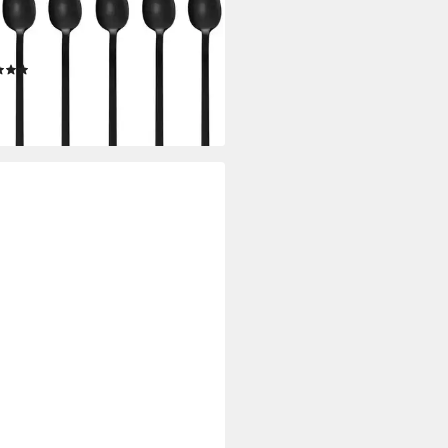
e-Macchiato-Löffel GRÄWE Latte
hiato Löffel 6 Stück, Edelstahl -
n, Serie LISSABO
(51)
0 €
 €/ 1 Stk)
rbar - in 2-3 Werktagen bei dir