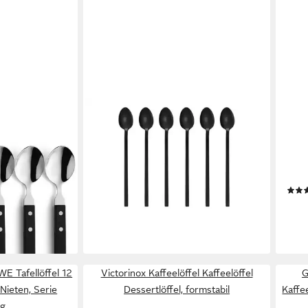
GRÄWE
GIES
ck),
Latte-Macchiato-Löffel (6 Stück),
Best
Latte Macchiato Löffel 6 Stück,
Teel
Edelstahl - Titan
Stüc
22,95 €
komb
en bei dir
lieferbar - in 4-5 Werktagen bei dir
ab 6
liefe
E Tafellöffel 12
Victorinox Kaffeelöffel Kaffeelöffel
G
Nieten, Serie
Dessertlöffel, formstabil
Kaffee
rg