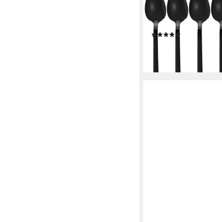
Espressolöffel GRÄW
Espressolöffel 6 Stück
Titan, Serie LISSABO
(18)
11,49 €
(1,92 €/ 1 Stk)
lieferbar - in 2-3 Werktag