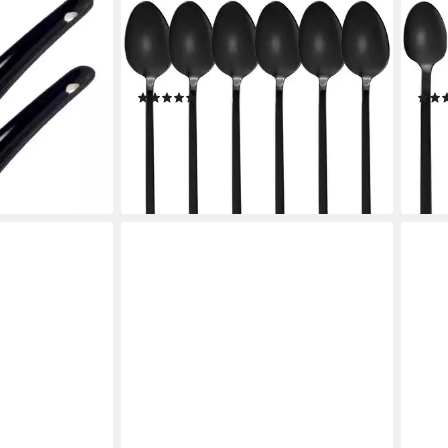
GRÄWE
GRÄ
d black Series
Suppenlöffel GRÄWE Tafellöffel 6
Kaff
öffel-Set Asien
Stück, Edelstahl - Titan, Serie
Stück
Löffel -
LISSABON
LIS
(2)
-Löffel -
19,90 €
12,9
(3,32 €/ 1 Stk)
(2,15 
lieferbar - in 2-3 Werktagen bei dir
liefe
en bei dir