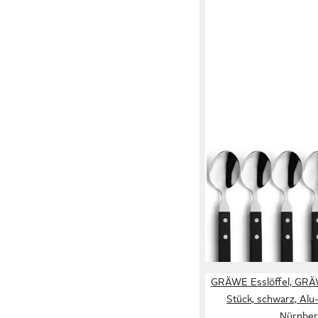
AMEFA
Esslöffel PIZZA (6 Stü
spülmaschinenfest
17,50 €
UVP
23,00 €
-24%
lieferbar - in 2-3 Werktag
GRÄWE Esslöffel, GRÄW
Stück, schwarz, Alu-
Nürnbe