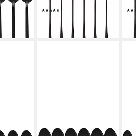
N
Königstein
Köni
(18)
9,99 €
9,99
lieferbar - in 2-3 Werktagen bei dir
liefe
en bei dir
GRÄWE
GRÄ