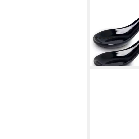
WESTCRAFT
Suppenlöffel White an
ASIATICA, Porzellan-L
/ Ramen, 13 cm - Reis-
Suppen-Löffel, Servier
(2)
Spoon-Set
8,88 €
lieferbar - in 5-6 Werktag
+5