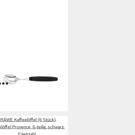
SER
ecklöffel Besteck Gabel,
öffel, Löffel, Kuchengabel (1
k), schönes Design, langlebig,
inierbar, spülmaschinenfest
(6)
,69 €
rbar - in 3-4 Werktagen bei dir
+2
RÄWE Kaffeelöffel (6 Stück),
löffel Provence, 6-teilig, schwarz,
Edelstahl