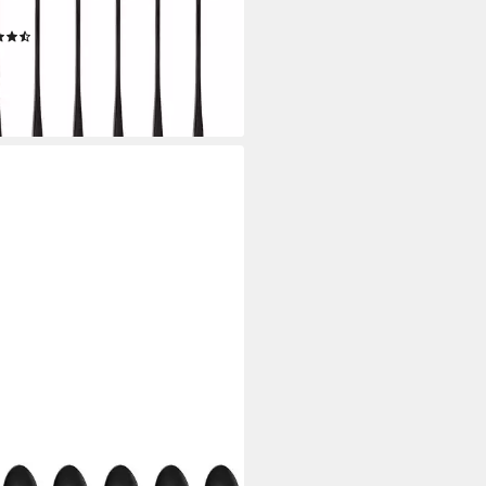
gstein
(18)
 €
rbar - in 2-3 Werktagen bei dir
WE