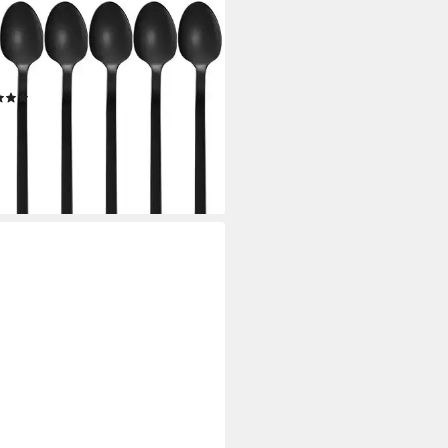
WE
eelöffel GRÄWE Kaffeelöffel 6
, Edelstahl - Titan, Serie
SABON
(6)
0 €
€/ 1 Stk)
rbar - in 2-3 Werktagen bei dir