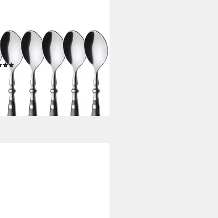
WE
eelöffel GRÄWE Kaffeelöffel 6
k, Serie Nürnberg, SCHWARZ
(27)
0 €
€/ 1 Stk)
rbar - in 2-3 Werktagen bei dir