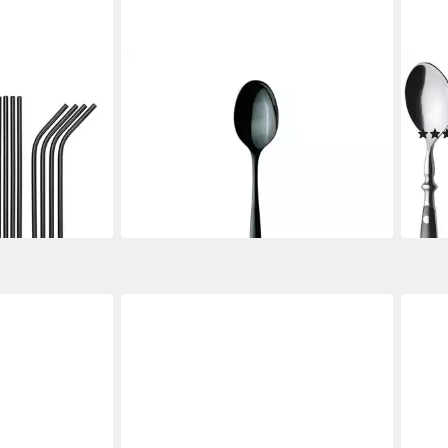
MÄSER
GRÄ
fel GRÄWE
Besteck-Set Nigran, 12 Personen,
Kaff
Edelstahl,
Edelstahl
Stüc
89,99 €
UVP
179,90 €
18,9
-50%
(3,15 
en bei dir
lieferbar - in 3-4 Werktagen bei dir
liefe