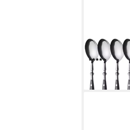
GRÄWE
Suppenlöffel GRÄWE Ta
Stück, Serie Nürnbe
(17)
21,90 €
(3,65 €/ 1 Stk)
lieferbar - in 2-3 Werktag