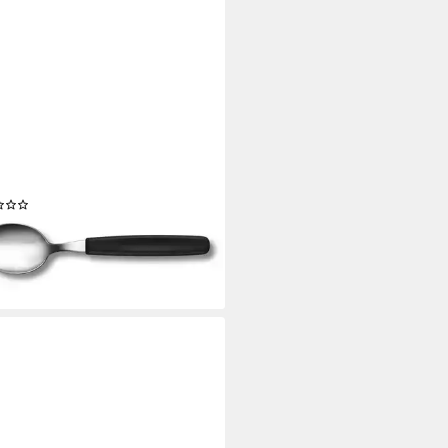
ORINOX
enlöffel Esslöffel mit
stoffgriff (1 Stück), formstabil
(1)
 €
rbar - in 3-4 Werktagen bei dir