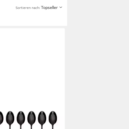
Topseller
Sortieren nach:
WE
e-Macchiato-Löffel GRÄWE
öffel, Edelstahl, Serie