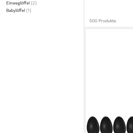
Einweglöffel
Babylöffel
500 Produkte
GRÄWE
Espressolöffel GRÄW
Espressolöffel 6 Stück