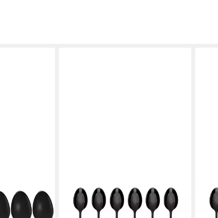
GRÄWE
GRÄ
E
Latte-Macchiato-Löffel GRÄWE
Latt
, Edelstahl -
Limolöffel, Edelstahl, Serie
Limol