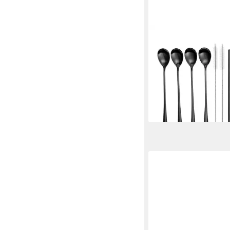
GRÄWE
Latte-Macchiato-Löf
Trinkhalm-Set 14-tlg., 
schwarz
9,90 €
lieferbar - in 2-3 Werktag