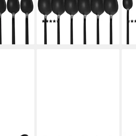
E
Suppenlöffel GRÄWE Tafellöffel 6
Latt
, Edelstahl -
Stück, Edelstahl - Titan, Serie
Macc
N
LISSABON
Tita
(2)
19,90 €
19,9
(3,32 €/ 1 Stk)
(3,32
en bei dir
lieferbar - in 2-3 Werktagen bei dir
liefe