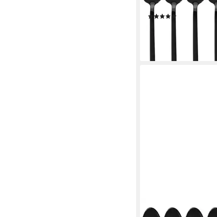
Titan, Serie LISSABO
(18)
11,49 €
(1,92 €/ 1 Stk)
lieferbar - in 2-3 Werktag
GRÄWE