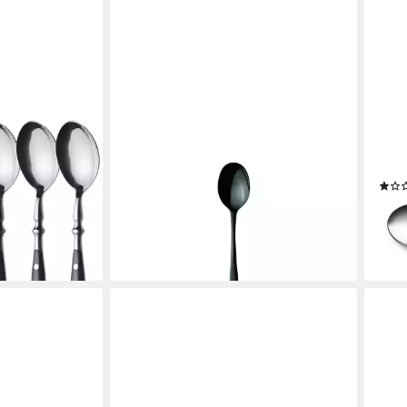
MÄSER
VICT
fellöffel 6
Besteck-Set Nigran, 12 Personen,
Supp
rg, SCHWARZ
Edelstahl
Kunst
74,99 €
UVP
139,90 €
8,99
-46%
liefe
lieferbar - in 3-4 Werktagen bei dir
en bei dir