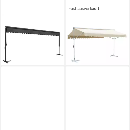
Fast ausverkauft
VIDAXL
VIDAXL
Sonnensegel, Freistehende
Pavillon beige - 6 x 3 m
Markise 600x300 cm
Freistehende Markise
Anthrazit
600x300 cm CremePavillon
640,19 €
Gartenze
lieferbar - in 4-5 Werktagen bei dir
ab 665,14 €
lieferbar - in 4-5 Werktagen bei dir