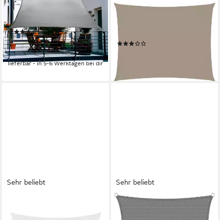
FLORACORD
VIDAXL
Sonnensegel, BxT: 270x140
Sonnensegel Sonnensegel
cm, grau
Oxford-Gewebe Rechteckig
(24)
3x6 m Taupe, (1-tlg)
26,95 €
UVP
32,95 €
(3)
ab 62,99 €
-18%
(3,50 €/ 1 qm)
lieferbar - in 5-6 Werktagen bei dir
lieferbar - in 4-5 Werktagen bei dir
Sehr beliebt
Sehr beliebt
KARAT
WOLTU
Sonnensegel, Einfache
Sonnensegel, Sonnensegel