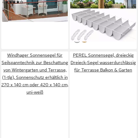
(4)
einziehbar, Reißfest,
49,95 €
Verstellbare Pergola-Markise
lieferbar - in 2-3 Werktagen bei dir
ab 42,99 €
für Terrasse, Garten & Balkon,
UVP
62,99 €
Sand
-32%
lieferbar - in 3-4 Werktagen bei dir
Windhager Sonnensegel für
PEREL Sonnensegel, dreieckig
Seilspanntechnik zur Beschattung
Dreieck-Segel wasserdurchlässig
von Wintergarten und Terrasse,
für Terrasse Balkon & Garten
(1-tlg), Sonnenschutz erhältlich in
270 x 140 cm oder 420 x 140 cm,
uni-weiß