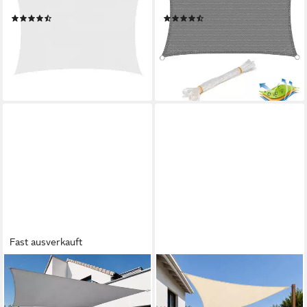
Montage
Windschutz rechteck grau
(95)
(32)
9,99 €
ab 22,99 €
41,99 €
UVP
41,99 €
-76%
-45%
lieferbar - in 3-4 Werktagen bei dir
lieferbar - in 3-4 Werktagen bei dir
Fast ausverkauft
SHADE&BEYOND
HEIMTEXLAND
Sonnensegel Wasserdichtes
Sonnensegel Sonnenschutz
Sonnensegel mit
Segel wetterfest Dreieckig,