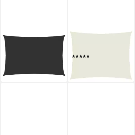
VIDAXL
VIDAXL
Sonnensegel 6 x 8 m
Sonnensegel Sonnensegel
Sonnensegel Oxford-Gewebe
Oxford-Gewebe Rechteckig
Rechteckig 6x8 m Anthrazit
3x4 m Creme, (1-tlg)
(1)
Beschattu
ab 40,99 €
ab 125,99 €
(3,42 €/ 1 qm)
(2,62 €/ 1 qm)
lieferbar - in 4-5 Werktagen bei dir
lieferbar - in 4-5 Werktagen bei dir