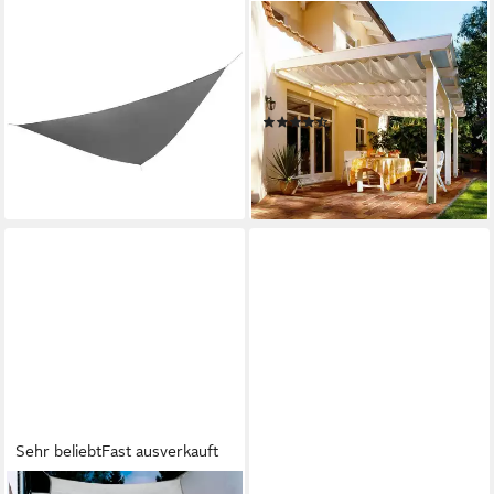
HAUSHALT INTERNATIONAL
FLORACORD
Sonnensegel Sonnensegel in
Sonnensegel Bausatz
grau für die Terrasse,
Universal, BxT: 330x140 cm,
Zuverlässiger Sonnenschutz
elfenbein
(2)
mit stilischem Design
70,72 €
UVP
99,50 €
ab 28,85 €
-29%
lieferbar - in 3-4 Werktagen bei dir
lieferbar - in 3-4 Werktagen bei dir
Sehr beliebt
Fast ausverkauft