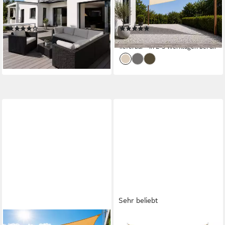
Befestigungsseilen für Garten
(Typ935), Dreieckssegel UV-
& Balkon
Schutz für Garten Carport
(1)
(2)
Terrasse
29,99 €
ab 13,99 €
UVP
59,99 €
lieferbar - in 2-3 Werktagen bei dir
-50%
lieferbar - in 7-9 Werktagen bei dir
Sehr beliebt
SUNICOL
KARAT