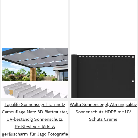
LAPAMAX
VIDAXL
Sonnensegel Wasserdichtes
Sonnenschutzelement vidaXL
Sonnensegel mit UV-Schutz,
Balkonsichtschutz HDPE
ab 42,99 €
18,76 €
einziehbar, Reißfest
75x600 cm Anthrazit
UVP
62,99 €
in 3-4 Werktagen bei dir
-32%
in 2-3 Werktagen bei dir
Grau
Khaki
Lapalife Sonnensegel Tarnnetz
Woltu Sonnensegel, Atmungsaktiv
Camouflage Netz 3D Blattmuster,
Sonnenschutz HDPE mit UV
UV-beständig Sonnenschutz,
Schutz Creme
Reißfest verstärkt &
geräuscharm, für Jagd Fotografie