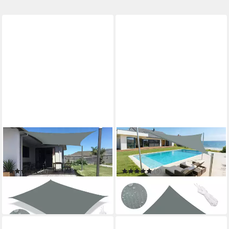
CKEYIN PRO
CKEYIN PRO
Sonnensegel
Sonnensegel
Wasserdicht,Rechteckig,Sonnenschutz,Reißfest,95%
Wasserdicht,Rechteckig&Dreie
UV Schutz
UV Schutz
(4)
(9)
25,99 €
14,99 €
UVP
55,99 €
UVP
45,99 €
-54%
-67%
in 2-3 Werktagen bei dir
in 2-3 Werktagen bei dir