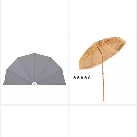
VIDAXL
COSTWAY
Sonnenschirm Faltbarer
Sonnenschirm, LxB:
Terrassen-Seitenfächer Grau
175,00x175,00 cm,
200 cm
Strandschirm Reisstroh
ab 62,99 €
neigbar
lieferbar - in 4-5 Werktagen bei dir
(16)
56,99 €
UVP
80,99 €
-30%
lieferbar - in 3-4 Werktagen bei dir