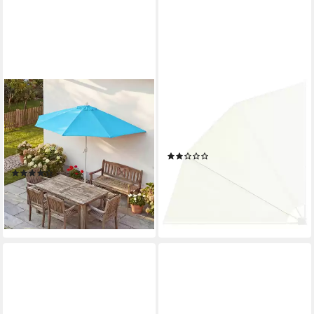
MCW
VIDAXL
Balkonschirm Lorca-300, LxB:
Sonnenschirm Faltbarer
285x135 cm, Optional mit
Balkonfächer Creme 210×210
Schirmständer, witterungsfest
cm
(1)
Platzsparend faltbar
ab 46,99 €
(6)
lieferbar - in 4-5 Werktagen bei dir
ab 64,99 €
lieferbar - in 3-4 Werktagen bei dir