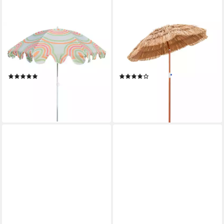
MEINPOSTEN
COSTWAY
Sonnenschirm Strandschirm
Sonnenschirm Hawaii um 40°
UV 30+ Balkonschirm grün
kippbar, höhenverstellbar,mit
blau Kreise Streifen
Tragetasche
(2)
(11)
15,89 €
50,99 €
UVP
90,99 €
lieferbar - in 2-3 Werktagen bei dir
-44%
lieferbar - in 3-4 Werktagen bei dir