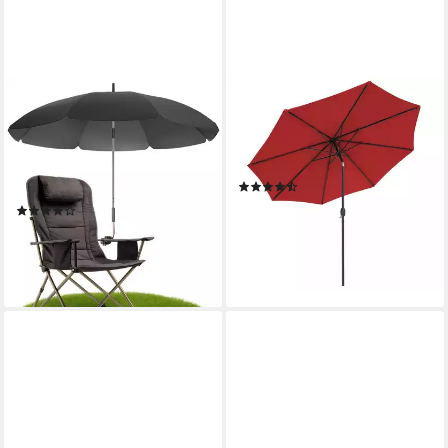
STYNGARD
COSTWAY
Sonnenschirm Stuhl
Sonnenschirm Gartenschirm,
Sonnenschirm für Liegestuhl
30° neigbar, mit Kurbel, UV-
mit UV Schutz 50+/120 cm
Schutz
(3)
Durchmesser
65,99 €
UVP
80,99 €
(11)
39,99 €
-19%
lieferbar - in 4-5 Werktagen bei dir
lieferbar - in 3-4 Werktagen bei dir