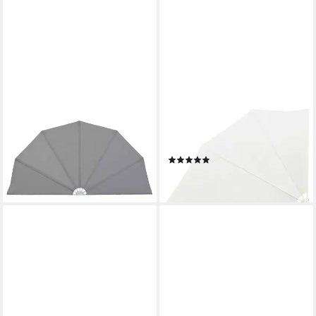
VIDAXL
VIDAXL
Sonnenschirm Faltbarer
Sonnenschirm Faltbarer
Terrassen-Seitenfächer Grau
Balkonfächer Creme 160×240
160 cm
cm
(1)
ab 50,99 €
ab 46,99 €
lieferbar - in 4-5 Werktagen bei dir
lieferbar - in 4-5 Werktagen bei dir