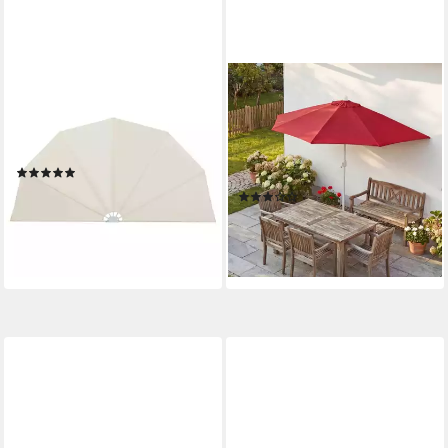
VIDAXL
MCW
Sonnenschirm Faltbarer
Sonnenschirm Lorca-270,
Terrassen-Seitenfächer
LxB: 260x135 cm, Optional
Creme 200 cm
mit Schirmständer,
(1)
witterungsfest Platzsparend
ab 70,99 €
(5)
faltbar
lieferbar - in 4-5 Werktagen bei dir
ab 68,99 €
lieferbar - in 3-4 Werktagen bei dir
+1