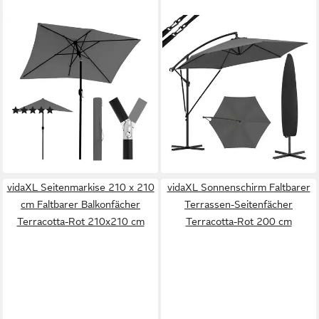
WOLTU
WOLTU
Sonnenschirm, UV-Schutz,
Sonnenschirm, φ310cm, UV-
UPF 50+,
Schutz Strandschirm, Neigbar
Neigungsverstellbar, mit
und Tragbar, mit Abdeckung
73,06 €
Tragetasche
UVP
121,99 €
(1)
-40%
40,36 €
UVP
70,99 €
lieferbar - in 3-4 Werktagen bei dir
-43%
lieferbar - in 3-4 Werktagen bei dir
vidaXL Seitenmarkise 210 x 210
vidaXL Sonnenschirm Faltbarer
cm Faltbarer Balkonfächer
Terrassen-Seitenfächer
Terracotta-Rot 210x210 cm
Terracotta-Rot 200 cm