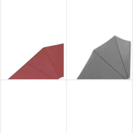
VIDAXL
VIDAXL
Sonnenschirm Faltbarer
Seitenmarkise 160 x 240 cm
Balkonfächer Terracotta-Rot
Faltbarer Balkonfächer Grau
160×240 cm
160x240 cm
ab 45,99 €
ab 40,99 €
lieferbar - in 4-5 Werktagen bei dir
lieferbar - in 4-5 Werktagen bei dir