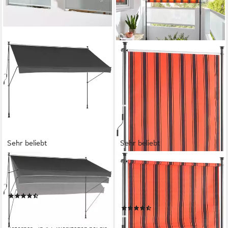
Sehr beliebt
Sehr beliebt
KONIFERA
KONIFERA
Klemmmarkise Peñíscola
Senkrechtmarkise Costa Azul
Breite/Ausfall: 350/150 cm
BxH: 150x225 cm, mit
(348)
Teleskop-Funktion
66,49 €
UVP
113,43 €
(64)
71,99 €
-41%
UVP
93,60 €