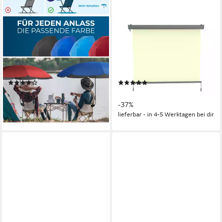
STYNGARD
KONIFERA
Sonnenschirm Stuhl
Senkrechtmarkise Sitges
Sonnenschirm für Liegestuhl
klasse Sonnen & Windschutz
mit UV Schutz 50+/120 cm
für den Balkon, verschiedene
Durchmesser
Größen
(11)
(6)
39,99 €
ab 56,49 €
UVP
89,40 €
lieferbar - in 5-6 Werktagen bei dir
-37%
lieferbar - in 4-5 Werktagen bei dir