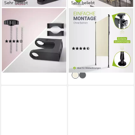
Sehr beliebt
Sehr beliebt
SEKEY
JUSKYS
Balkonklammer Schirmhalter
Senkrechtmarkise Barbados
Sonnenschirmhalter
Klemmmontage ohne Bohren,
Halterung für Sonnenschirme
höhenverstellbar,
(179)
wasserabweisend
14,99 €
UVP
44,99 €
(76)
ab 59,48 €
-67%
84,99 €
lieferbar - in 4-5 Werktagen bei dir
-30%
lieferbar - in 4-5 Werktagen bei dir