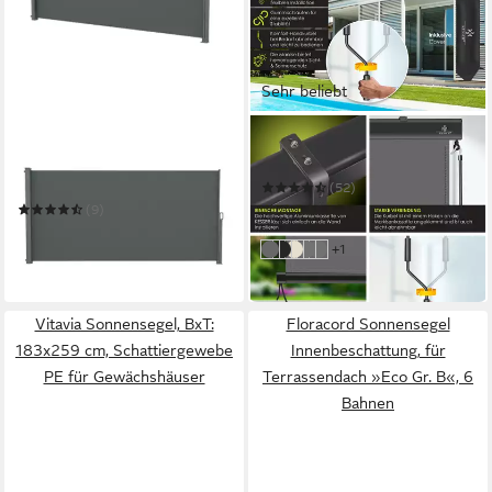
Sehr beliebt
KONIFERA
KESSER
Seitenmarkise Cadaqués
Senkrechtmarkise
Line
(52)
ab 74,80 €
(9)
ab 53,99 €
UVP
75,00 €
in 5-6 Werktagen bei dir
weitere Farben:
+1
grau
anthrazit
beige
grau / weiß
Transparent / Anthrazit
-28%
lieferbar in 8 Wochen
Vitavia Sonnensegel, BxT:
Floracord Sonnensegel
183x259 cm, Schattiergewebe
Innenbeschattung, für
PE für Gewächshäuser
Terrassendach »Eco Gr. B«, 6
Bahnen