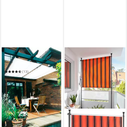
FLORACORD
Sonnensegel
Innenbeschattung
(13)
34,95 €
UVP
43,95 €
-20%
in 4-5 Werktagen bei dir