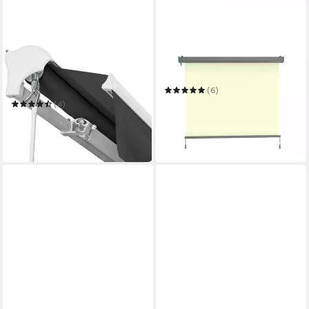
KONIFERA
KONIFERA
Halbkassettenmarkise
Senkrechtmarkise Sitges
Mallorca
(6)
ab 56,49 €
UVP
89,40 €
(4)
383,49 €
UVP
956,57 €
-37%
-60%
in 4-5 Werktagen bei dir
lieferbar in 8 Wochen