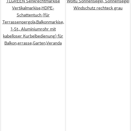
TLGREEN Senkrechtmarkise
Woltu Sonnensegel, Sonnensegel
Vertikalmarkise,HDPE-
Windschutz rechteck grau
Schattentuch (für
Terrassenpergola,Balkonmarkise,
1-St., Aluminiumrohr mit
kabelloser Kurbelbedienung) für
Balkon,errasse,Garten,Veranda