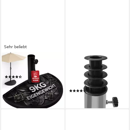
Sehr beliebt
DEUBA
OSOLTUS
Schirmhalter halbrund
Kunststoffschirmständer
schwarz
osoltus Universal
(125)
Reduzierringe für Schirm
29,95 €
Ständer 5 tlg.
lieferbar - in 3-4 Werktagen bei dir
(9)
9,95 €
lieferbar - in 2-3 Werktagen bei dir