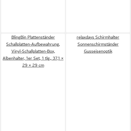
BlingBin Plattenständer
relaxdays Schirmhalter
Schallplatten-Aufbewahrung,
Sonnenschirmständer
Vinyl-Schallplatten-Box,
Gusseisenoptik
Albenhalter, 1er Set, 1 tlg., 37,1 ×
29 × 29 cm