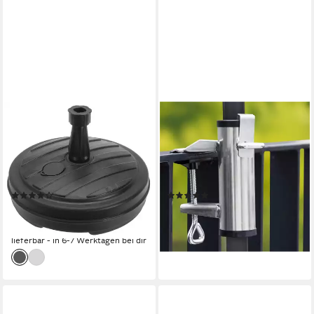
PROGARDEN
GRAVIDUS
Kunststoffschirmständer Ø
Schirmhalter
19-32 mm 13 Liter Klein, für
Sonnenschirmhalter für
Stöcke bis Ø 32 mm, Stück, 1
Balkongeländer 25-38mm aus
tlg., Packung
Aluminium
(15)
(10)
14,95 €
17,99 €
UVP
29,95 €
lieferbar - in 3-4 Werktagen bei dir
-50%
lieferbar - in 6-7 Werktagen bei dir