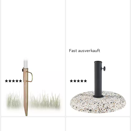
Fast ausverkauft
RELAXDAYS
CASA.PRO
Schirmhalter Rasendorn für
Betonschirmständer, für
Sonnenschirm
Stöcke bis Ø 55 mm
(19)
(6)
12,99 €
47,99 €
UVP
29,99 €
UVP
54,99 €
-57%
-13%
lieferbar - in 2-3 Werktagen bei dir
lieferbar - in 5-6 Werktagen bei dir