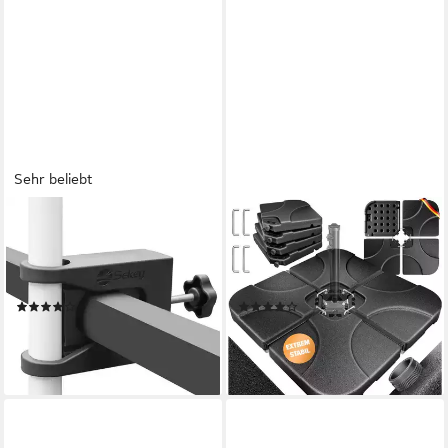
Sehr beliebt
SEKEY
KESSER
Balkonklammer Schirmhalter
Kunststoffschirmständer,
Sonnenschirmhalter
Sonnenschirmständer 4-teilig
Halterung für Sonnenschirme
Schirmgewicht Schirmständer
(179)
(29)
14,99 €
59,80 €
UVP
44,99 €
lieferbar - in 4-5 Werktagen bei dir
-67%
lieferbar - in 4-5 Werktagen bei dir