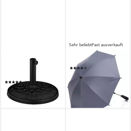
Sehr beliebt
Fast ausverkauft
RELAXDAYS
FILLIKID
Schirmhalter Runder
Kinderwagenschirm Style
(61)
Sonnenschirmständer in
12,25 €
UVP
17,90 €
Schwarz
-32%
(9)
lieferbar - in 1-2 Werktagen bei dir
29,99 €
UVP
59,99 €
-50%
lieferbar - in 2-3 Werktagen bei dir