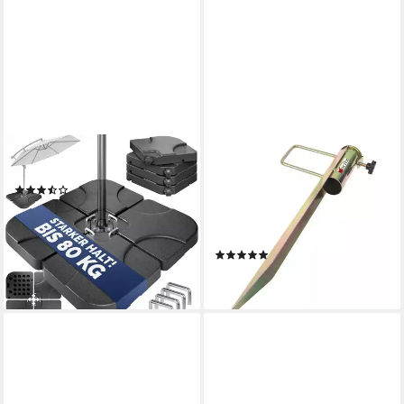
CASARIA
MORITZ
Schirmhalter
Schirmhalter Erdspieß
(2)
Rasendorn Bodenhülse Ø 35
44,49 €
59,79 €
mm H 45 cm Metall verzinkt
-26%
Strand
lieferbar - in 3-4 Werktagen bei dir
(1)
9,34 €
lieferbar - in 2-3 Werktagen bei dir