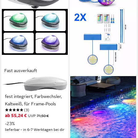
Fast ausverkauft
INTEX
QUBEBU
Pool-Lampe Magnet LED, LED
Pool-Lampe Solar LED
fest integriert, Farbwechsler,
Poollicht, RGB
Kaltweiß, für Frame-Pools
Poolbeleuchtung Unterwasser
(3)
Licht, Timer, Dimmable LED
ab 55,24 €
UVP
71,50 €
ab 34,69 €
Solarleuchte für Pool,
UVP
41,99 €
-23%
Teichbeleuchtung mit
-17%
lieferbar - in 6-7 Werktagen bei dir
lieferbar in 2 Wochen
Fernbedienung, IP68