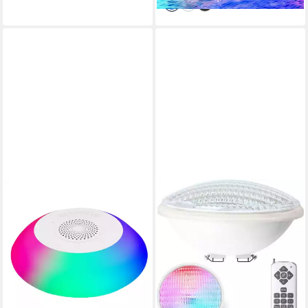
Solarlampen Außen Pool
Lichter Teich Aquarium
Badewanne, Wasserdicht Pool
Lichter Unterwasser für
Aufstellpool, Badewannenlicht