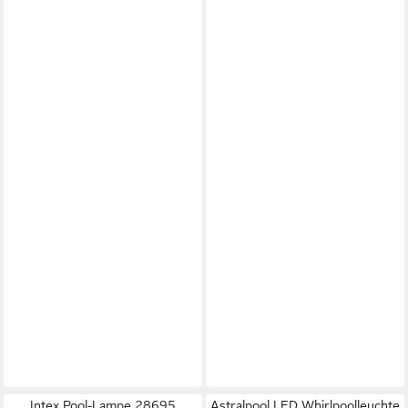
Intex Pool-Lampe 28695
Astralpool LED Whirlpoolleuchte