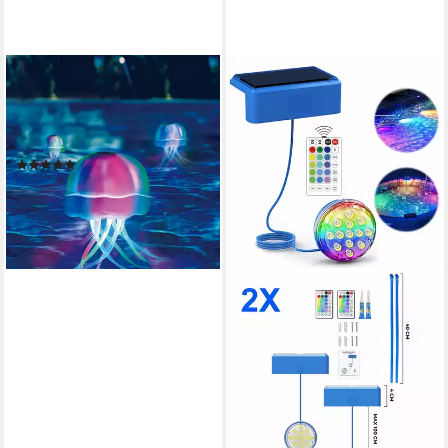
TREND LINE
Pool-Lampe Trendline LED
Poolbeleuchtung Qualle 14,2
cm x
(2)
20,29 €
lieferbar - in 2-3 Werktagen bei dir