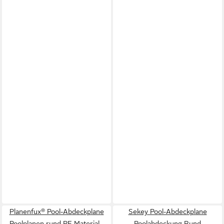
Planenfux® Pool-Abdeckplane
Sekey Pool-Abdeckplane
Poolplanen rund PE Material -
Poolabdeckung Rund