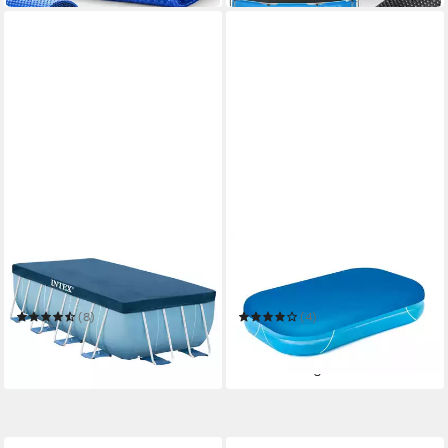
INTEX
BESTWAY
Pool-Abdeckplane Krystal
Pool-Abdeckplane Bestway
Clear Pool Basics
Flowclear Abdeckplane für
Family-Pools 262
(8)
(4)
ab 30,99 €
ab 12,14 €
in 3-4 Werktagen bei dir
(1,87 €/ 1 qm)
in 3-4 Werktagen bei dir