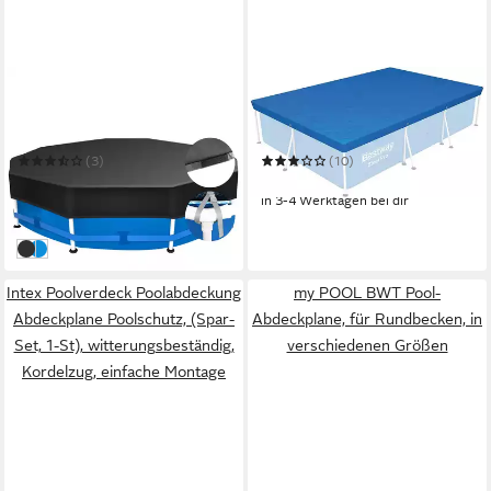
SEKEY
BESTWAY
Pool-Abdeckplane
Pool-Abdeckplane Bestway
Poolabdeckung Rund
58106 Flowclear™ PE-
Reißfestes Abdeckplane für
Abdeckplane - 304x205
(3)
(10)
Runde Stahlrahmenbecken
ab 29,99 €
19,98 €
UVP
69,99 €
in 3-4 Werktagen bei dir
-57%
in 3-4 Werktagen bei dir
Schwarz
Blau
Intex Poolverdeck Poolabdeckung
my POOL BWT Pool-
Abdeckplane Poolschutz, (Spar-
Abdeckplane, für Rundbecken, in
Set, 1-St), witterungsbeständig,
verschiedenen Größen
Kordelzug, einfache Montage