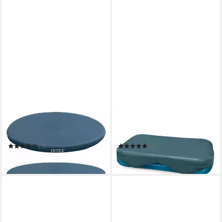
INTEX
INTEX
Pool-Abdeckplane
Pool-Abdeckplane
Poolabdeckung Schutzplane
Poolabdeckung rechteckig
blau - 305 x 183 cm
(5)
(2)
ab 19,90 €
ab 10,49 €
in 2-3 Werktagen bei dir
in 4-5 Werktagen bei dir