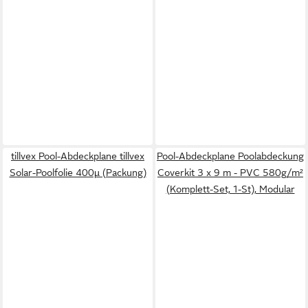
tillvex Pool-Abdeckplane tillvex
Pool-Abdeckplane Poolabdeckung
Solar-Poolfolie 400µ (Packung)
Coverkit 3 x 9 m - PVC 580g/m²
(Komplett-Set, 1-St), Modular