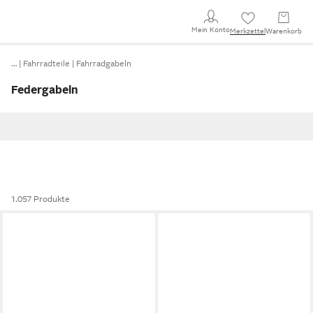
Mein Konto
Merkzettel
Warenkorb
…
Fahrradteile
Fahrradgabeln
Federgabeln
1.057 Produkte