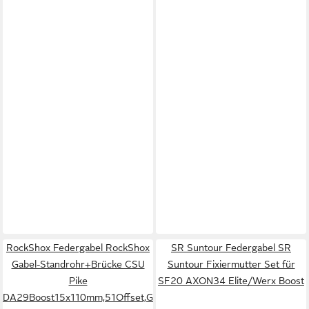
RockShox Federgabel RockShox
SR Suntour Federgabel SR
Gabel-Standrohr+Brücke CSU
Suntour Fixiermutter Set für
Pike
SF20 AXON34 Elite/Werx Boost
DA29Boost15x110mm,51Offset,Gl