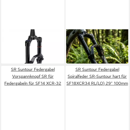
ROCKSHOX
ROCKSHOX
Federgabel Federgabel
Federgabel RockShox Gabel
RockSh.Psylo Gold Isolator
CSU . Pike C1+, Pike Fl At
530,37 €
181,53 €
RC
C1+ DebonAir 27.5 Zoll, 29
in 6-7 Werktagen bei dir
in 6-7 Werktagen bei dir
29"Boost,15x110mm,130mm,sw,44
SR Suntour Federgabel
SR Suntour Federgabel
Vorspannknopf SR für
Spiralfeder SR-Suntour hart für
Federgabeln für SF14 XCR-32
SF18XCR34 RL(LO) 29" 100mm