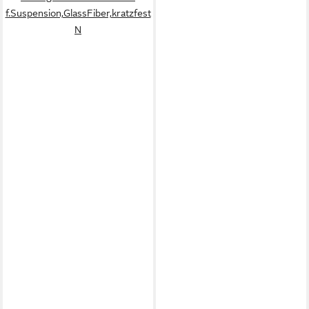
f.Suspension,GlassFiber,kratzfest
N