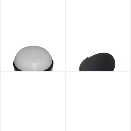
SR SUNTOUR
SR SUNTOUR
Federgabel
Federgabel Abdeckkappe
17,37 €
links oder rechts
in 6-7 Werktagen bei dir
5,49 €
in 5-6 Werktagen bei dir